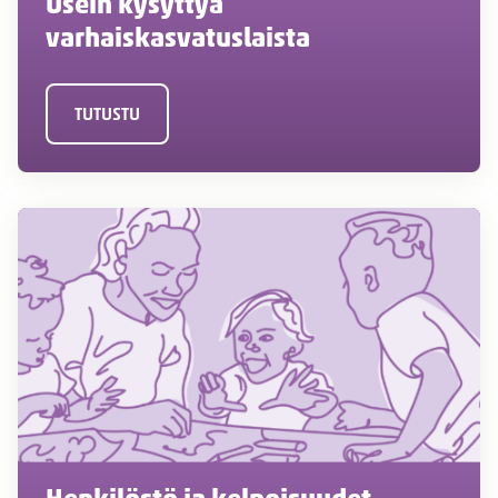
Usein kysyttyä
varhaiskasvatuslaista
TUTUSTU