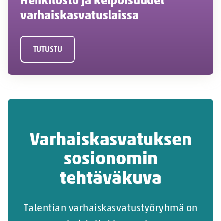
Henkilöstö ja kelpoisuudet
varhaiskasvatuslaissa
TUTUSTU
Varhaiskasvatuksen
sosionomin
tehtäväkuva
Talentian varhaiskasvatustyöryhmä on