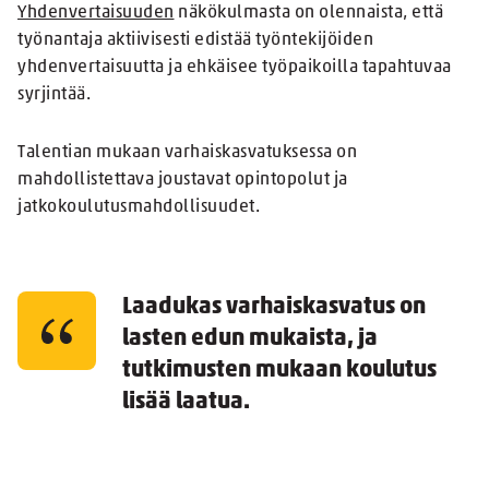
Yhdenvertaisuuden
näkökulmasta on olennaista, että
työnantaja aktiivisesti edistää työntekijöiden
yhdenvertaisuutta ja ehkäisee työpaikoilla tapahtuvaa
syrjintää.
Talentian mukaan varhaiskasvatuksessa on
mahdollistettava joustavat opintopolut ja
jatkokoulutusmahdollisuudet.
Laadukas varhaiskasvatus on
lasten edun mukaista, ja
tutkimusten mukaan koulutus
lisää laatua.