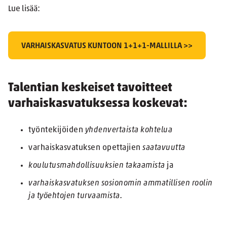
Lue lisää:
VARHAISKASVATUS KUNTOON 1+1+1-MALLILLA >>
Talentian keskeiset tavoitteet
varhaiskasvatuksessa koskevat:
työntekijöiden
yhdenvertaista kohtelua
varhaiskasvatuksen opettajien
saatavuutta
koulutusmahdollisuuksien takaamista
ja
varhaiskasvatuksen sosionomin ammatillisen roolin
ja työehtojen turvaamista.