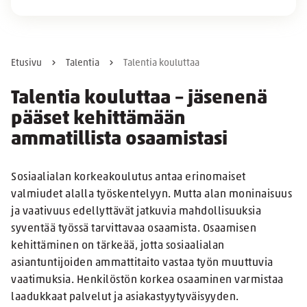
Etusivu
Talentia
Talentia kouluttaa
Talentia kouluttaa – jäsenenä
pääset kehittämään
ammatillista osaamistasi
Sosiaalialan korkeakoulutus antaa erinomaiset
valmiudet alalla työskentelyyn. Mutta alan moninaisuus
ja vaativuus edellyttävät jatkuvia mahdollisuuksia
syventää työssä tarvittavaa osaamista. Osaamisen
kehittäminen on tärkeää, jotta sosiaalialan
asiantuntijoiden ammattitaito vastaa työn muuttuvia
vaatimuksia. Henkilöstön korkea osaaminen varmistaa
laadukkaat palvelut ja asiakastyytyväisyyden.