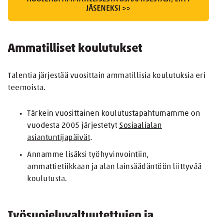
JÄSENEKSI >>
Ammatilliset koulutukset
Talentia järjestää vuosittain ammatillisia koulutuksia eri
teemoista.
Tärkein vuosittainen koulutustapahtumamme on
vuodesta 2005 järjestetyt
Sosiaalialan
asiantuntijapäivät
.
Annamme lisäksi työhyvinvointiin,
ammattietiikkaan ja alan lainsäädäntöön liittyvää
koulutusta.
Työsuojeluvaltuutettujen ja