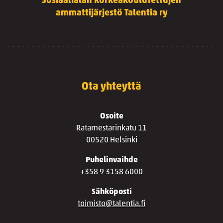
Sosiaalialan korkeakoulutettujen
ammattijärjestö Talentia ry
Ota yhteyttä
Osoite
Ratamestarinkatu 11
00520 Helsinki
Puhelinvaihde
+358 9 3158 6000
Sähköposti
toimisto@talentia.fi