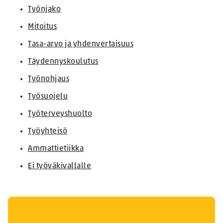
Työnjako
Mitoitus
Tasa-arvo ja yhdenvertaisuus
Täydennyskoulutus
Työnohjaus
Työsuojelu
Työterveyshuolto
Työyhteisö
Ammattietiikka
Ei työväkivallalle