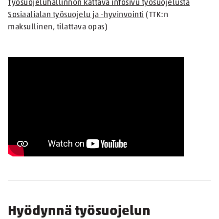
Työsuojeluhallinnon kattava infosivu työsuojelusta
Sosiaalialan työsuojelu ja -hyvinvointi
(TTK:n
maksullinen, tilattava opas)
Hyödynnä työsuojelun