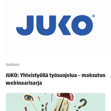
Uutinen
JUKO: Yhteistyöllä työsuojelua – maksuton
webinaarisarja