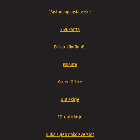
Vastuuvapauslauseke
Sivukartta
Evästekäytännöt
Palaute
Green Office
Uutiskirje
SO-uutiskirje
Julkaisujen näköisversiot