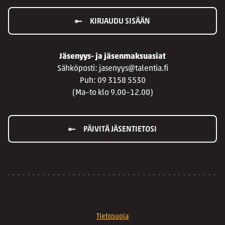
KIRJAUDU SISÄÄN
Jäsenyys- ja jäsenmaksuasiat
Sähköposti: jasenyys@talentia.fi
Puh: 09 3158 5530
(Ma–to klo 9.00–12.00)
PÄIVITÄ JÄSENTIETOSI
Tietosuoja