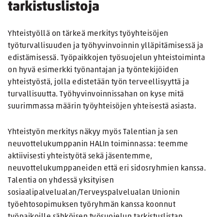
tarkistuslistoja
Yhteistyöllä on tärkeä merkitys työyhteisöjen
työturvallisuuden ja työhyvinvoinnin ylläpitämisessä ja
edistämisessä. Työpaikkojen työsuojelun yhteistoiminta
on hyvä esimerkki työnantajan ja työntekijöiden
yhteistyöstä, jolla edistetään työn terveellisyyttä ja
turvallisuutta. Työhyvinvoinnissahan on kyse mitä
suurimmassa määrin työyhteisöjen yhteisestä asiasta.
Yhteistyön merkitys näkyy myös Talentian ja sen
neuvottelukumppanin HALIn toiminnassa: teemme
aktiivisesti yhteistyötä sekä jäsentemme,
neuvottelukumppaneiden että eri sidosryhmien kanssa.
Talentia on yhdessä yksityisen
sosiaalipalvelualan/Terveyspalvelualan Unionin
työehtosopimuksen työryhmän kanssa koonnut
työpaikoille sähköisen työsuojelun tarkistuslistan.