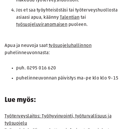
hakeudu työterveyshuoltoon.
Jos et saa työyhteisöstäsi tai työterveyshuollosta
asiaasi apua, käänny
Talentian
tai
työsuojeluviranomaisen
puoleen.
Apua ja neuvoja saat
työsuojeluhallinnon
puhelinneuvonnasta:
puh. 0295 016 620
puhelinneuvonnan päivistys ma–pe klo klo 9–15
Lue myös:
Työterveyslaitos: Työhyvinvointi, työturvallisuus ja
työsuojelu