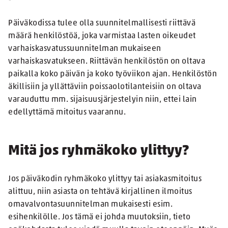
Päiväkodissa tulee olla suunnitelmallisesti riittävä
määrä henkilöstöä, joka varmistaa lasten oikeudet
varhaiskasvatussuunnitelman mukaiseen
varhaiskasvatukseen. Riittävän henkilöstön on oltava
paikalla koko päivän ja koko työviikon ajan. Henkilöstön
äkillisiin ja yllättäviin poissaolotilanteisiin on oltava
varauduttu mm. sijaisuusjärjestelyin niin, ettei lain
edellyttämä mitoitus vaarannu.
Mitä jos ryhmäkoko ylittyy?
Jos päiväkodin ryhmäkoko ylittyy tai asiakasmitoitus
alittuu, niin asiasta on tehtävä kirjallinen ilmoitus
omavalvontasuunnitelman mukaisesti esim.
esihenkilölle. Jos tämä ei johda muutoksiin, tieto