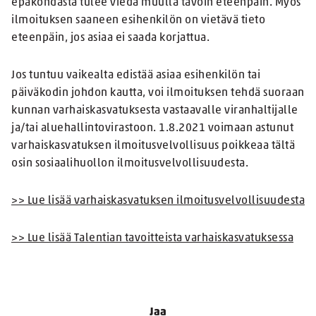
epäkohdasta tulee viedä muulla tavoin eteenpäin. Myös
ilmoituksen saaneen esihenkilön on vietävä tieto
eteenpäin, jos asiaa ei saada korjattua.
Jos tuntuu vaikealta edistää asiaa esihenkilön tai
päiväkodin johdon kautta, voi ilmoituksen tehdä suoraan
kunnan varhaiskasvatuksesta vastaavalle viranhaltijalle
ja/tai aluehallintovirastoon. 1.8.2021 voimaan astunut
varhaiskasvatuksen ilmoitusvelvollisuus poikkeaa tältä
osin sosiaalihuollon ilmoitusvelvollisuudesta.
>> Lue lisää varhaiskasvatuksen ilmoitusvelvollisuudesta
>> Lue lisää Talentian tavoitteista varhaiskasvatuksessa
Jaa