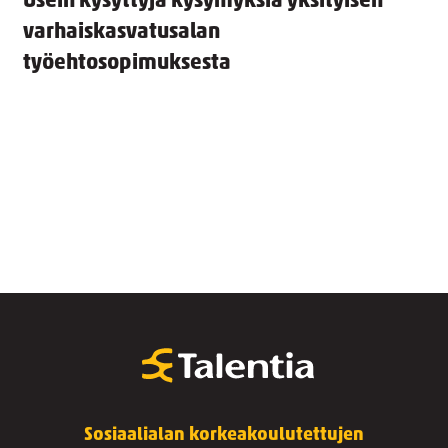
Usein kysyttyjä kysymyksiä yksityisen
varhaiskasvatusalan
työehtosopimuksesta
Sosiaalialan korkeakoulutettujen