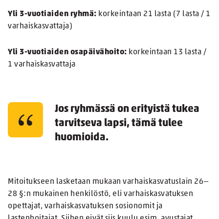
Yli 3-vuotiaiden ryhmä:
korkeintaan 21 lasta (7 lasta / 1
varhaiskasvattaja)
Yli 3-vuotiaiden osapäivähoito:
korkeintaan 13 lasta /
1 varhaiskasvattaja
Jos ryhmässä on erityistä tukea
tarvitseva lapsi, tämä tulee
huomioida.
Mitoitukseen lasketaan mukaan varhaiskasvatuslain 26—
28 §:n mukainen henkilöstö, eli varhaiskasvatuksen
opettajat, varhaiskasvatuksen sosionomit ja
lastenhoitajat. Siihen eivät siis kuulu esim. avustajat.