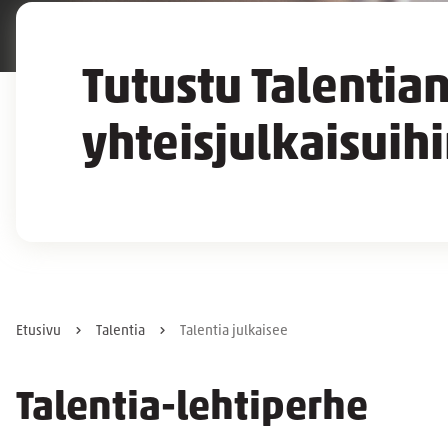
Tutustu Talentian
yhteisjulkaisuih
Etusivu
Talentia
Talentia julkaisee
Talentia-lehtiperhe