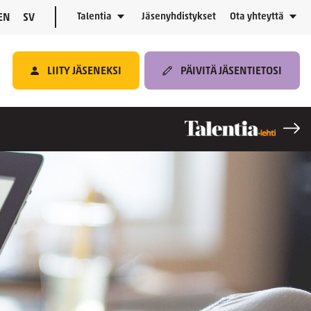
Talentia
Jäsenyhdistykset
Ota yhteyttä
EN
SV
LIITY JÄSENEKSI
PÄIVITÄ JÄSENTIETOSI