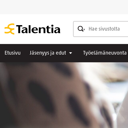
Hae sivustolta
Etusivu
Jäsenyys ja edut
Työelämäneuvonta