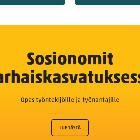
Sosionomit
arhaiskasvatukses
Opas työntekijöille ja työnantajille
LUE TÄSTÄ