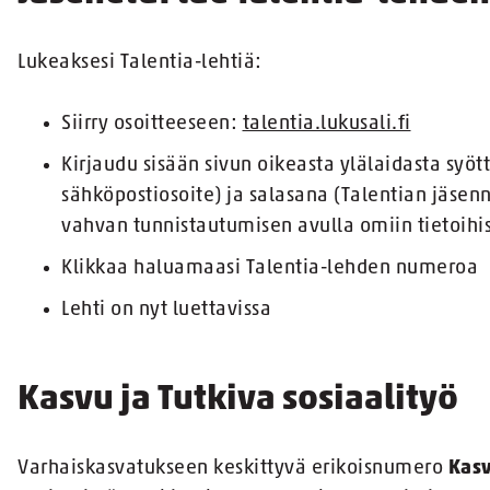
Lukeaksesi Talentia-lehtiä:
Siirry osoitteeseen:
talentia.lukusali.fi
Kirjaudu sisään sivun oikeasta ylälaidasta syöt
sähköpostiosoite) ja salasana (Talentian jäsen
vahvan tunnistautumisen avulla omiin tietoihisi
Klikkaa haluamaasi Talentia-lehden numeroa
Lehti on nyt luettavissa
Kasvu ja Tutkiva sosiaalityö
Varhaiskasvatukseen keskittyvä erikoisnumero
Kas