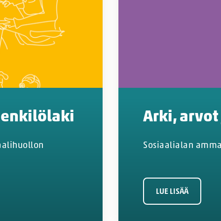
enkilölaki
Arki, arvot
aalihuollon
Sosiaalialan ammat
LUE LISÄÄ