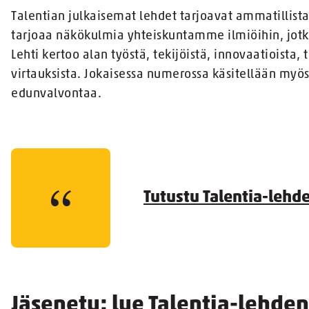
Talentian julkaisemat lehdet tarjoavat ammatillist
tarjoaa näkökulmia yhteiskuntamme ilmiöihin, jotka
Lehti kertoo alan työstä, tekijöistä, innovaatioista,
virtauksista. Jokaisessa numerossa käsitellään myös
edunvalvontaa.
Tutustu Talentia-lehde
Jäsenetu: lue Talentia-lehde