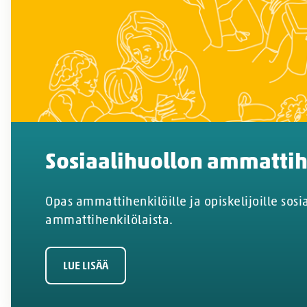
Sosiaalihuollon ammattih
Opas ammattihenkilöille ja opiskelijoille sosi
ammattihenkilölaista.
LUE LISÄÄ