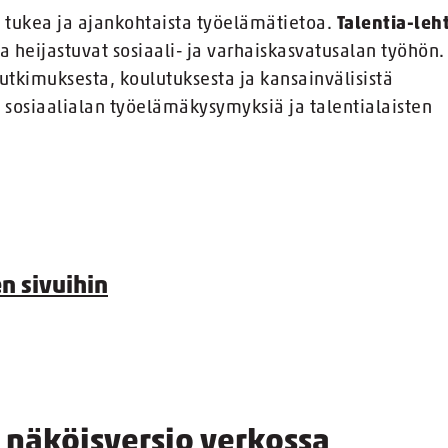
a tukea ja ajankohtaista työelämätietoa.
Talentia-leht
 heijastuvat sosiaali- ja varhaiskasvatusalan työhön.
 tutkimuksesta, koulutuksesta ja kansainvälisistä
 sosiaalialan työelämäkysymyksiä ja talentialaisten
n sivuihin
n näköisversio verkossa