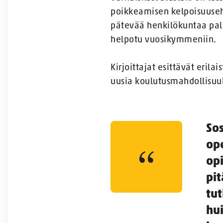
poikkeamisen kelpoisuusehd
pätevää henkilökuntaa pal
helpotu vuosikymmeniin.
Kirjoittajat esittävät eril
uusia koulutusmahdollisuuk
So
ope
opi
pit
tut
hui