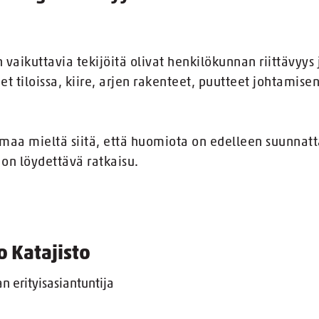
vaikuttavia tekijöitä olivat henkilökunnan riittävyys 
t tiloissa, kiire, arjen rakenteet, puutteet johtamisen
amaa mieltä siitä, että huomiota on edelleen suunnatta
on löydettävä ratkaisu.
o Katajisto
an erityisasiantuntija