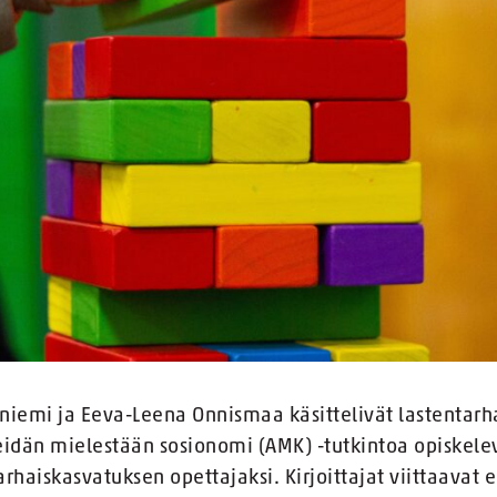
aniemi ja Eeva-Leena Onnismaa käsittelivät lastentar
eidän mielestään sosionomi (AMK) -tutkintoa opiskelevi
haiskasvatuksen opettajaksi. Kirjoittajat viittaavat er