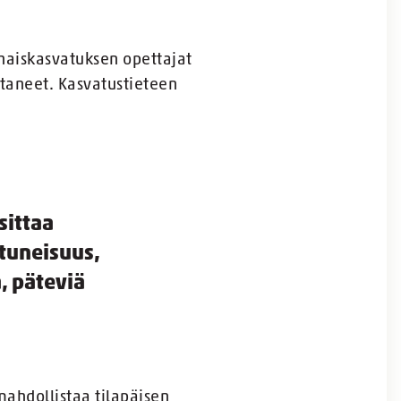
haiskasvatuksen opettajat
taneet. Kasvatustieteen
sittaa
tuneisuus,
, päteviä
mahdollistaa tilapäisen