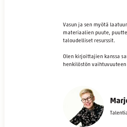
Vasun ja sen myötä laatuun 
materiaalien puute, puuttee
taloudelliset resurssit.
Olen kirjoittajien kanssa s
henkilöstön vaihtuvuuteen 
Marj
Talenti