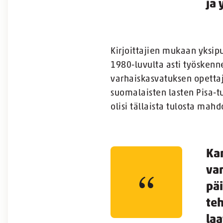
ja 
Kirjoittajien mukaan yksip
1980-luvulta asti työskenne
varhaiskasvatuksen opettaj
suomalaisten lasten Pisa-t
olisi tällaista tulosta mahd
Kan
va
pä
te
la