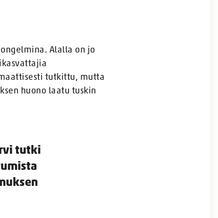
ongelmina. Alalla on jo
ikasvattajia
aattisesti tutkittu, mutta
ksen huono laatu tuskin
vi tutki
tumista
imuksen