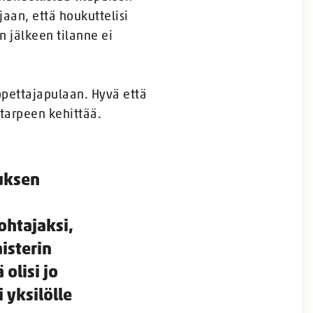
aan, että houkuttelisi
 jälkeen tilanne ei
 opettajapulaan. Hyvä että
tarpeen kehittää.
uksen
ohtajaksi,
isterin
olisi jo
 yksilölle