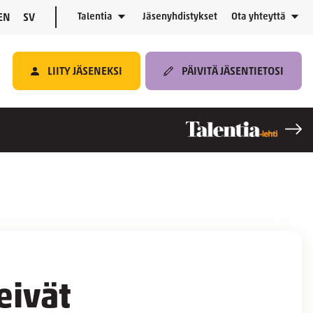
Talentia
Jäsenyhdistykset
Ota yhteyttä
EN
SV
LIITY JÄSENEKSI
PÄIVITÄ JÄSENTIETOSI
eivät