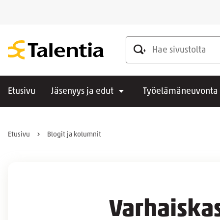
Hae sivustolta
Etusivu
Jäsenyys ja edut
Työelämäneuvonta
Etusivu
Blogit ja kolumnit
Varhaiska