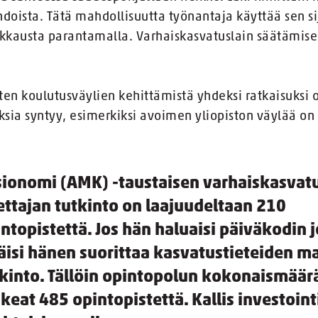
oista. Tätä mahdollisuutta työnantaja käyttää sen sij
kkausta parantamalla. Varhaiskasvatuslain säätämisen
aisten koulutusväylien kehittämistä yhdeksi ratkaisuksi
sia syntyy, esimerkiksi avoimen yliopiston väylää on 
sionomi (AMK) -taustaisen varhaiskasvat
ttajan tutkinto on laajuudeltaan 210
ntopistettä. Jos hän haluaisi päiväkodin j
äisi hänen suorittaa kasvatustieteiden ma
kinto. Tällöin opintopolun kokonaismäärä 
keat 485 opintopistettä. Kallis investointi