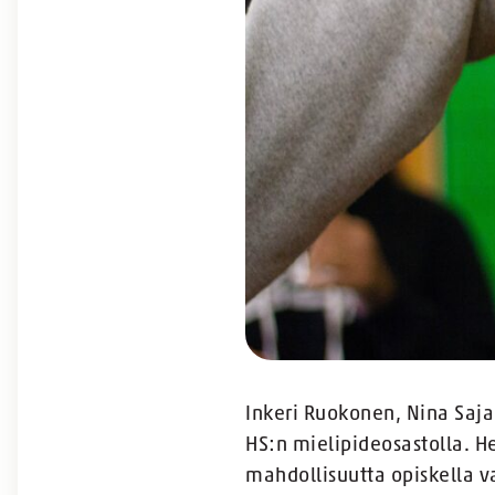
Inkeri Ruokonen, Nina Saj
HS:n mielipideosastolla. H
mahdollisuutta opiskella var