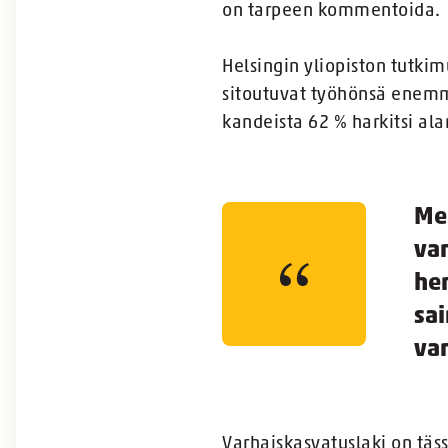
on tarpeen kommentoida.
Helsingin yliopiston tutki
sitoutuvat työhönsä enemm
kandeista 62 % harkitsi ala
Mei
var
he
sai
var
Varhaiskasvatuslaki on täs