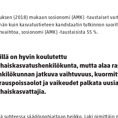
muksen (2018) mukaan sosionomi (AMK) -taustaiset var
än kuin kasvatustieteen kandidaatin tutkinnon suorit
nvaihtoa, sosionomi (AMK) -taustaisista 55 %.
llä on hyvin koulutettu
haiskasvatushenkilökunta, mutta alaa ra
nkilökunnan jatkuva vaihtuvuus, kuormit
rauspoissaolot ja vaikeudet palkata uusia
haiskasvattajia.
sä suhteessa säädöspohjaltaan heikko. Laki nimittäin 