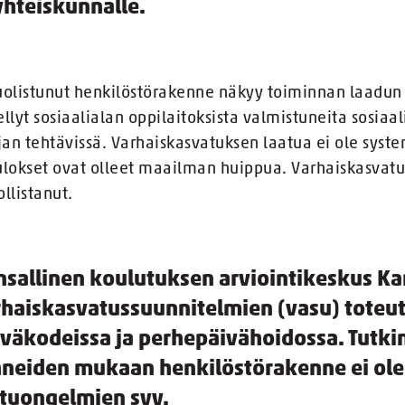
yhteiskunnalle.
uolistunut henkilöstörakenne näkyy toiminnan laadun 
llyt sosiaalialan oppilaitoksista valmistuneita sosiaal
an tehtävissä. Varhaiskasvatuksen laatua ei ole system
ulokset ovat olleet maailman huippua. Varhaiskasvatu
ollistanut.
sallinen koulutuksen arviointikeskus Kar
rhaiskasvatussuunnitelmien (vasu) toteu
iväkodeissa ja perhepäivähoidossa. Tutk
hneiden mukaan henkilöstörakenne ei ole
atuongelmien syy.