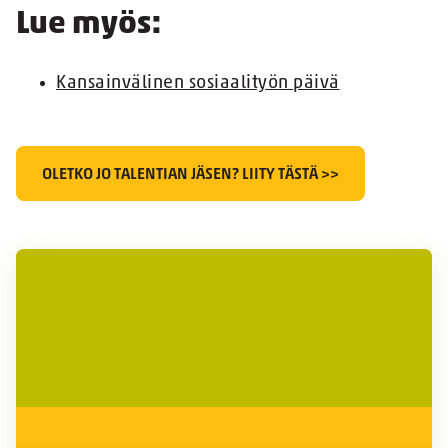
Lue myös:
Kansainvälinen sosiaalityön päivä
OLETKO JO TALENTIAN JÄSEN? LIITY TÄSTÄ >>