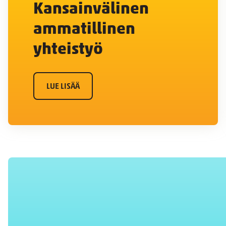
Kansainvälinen
ammatillinen
yhteistyö
LUE LISÄÄ