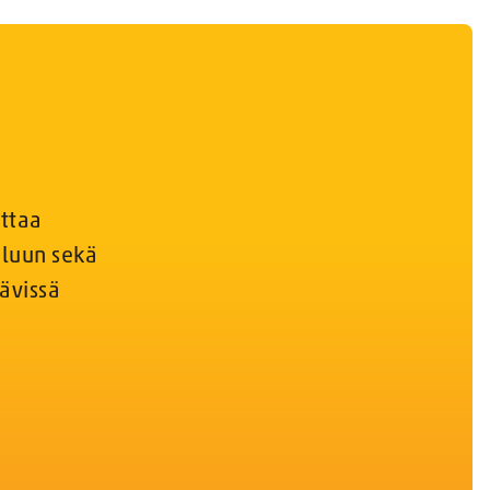
uttaa
eluun sekä
ävissä