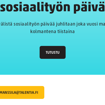
sosiaalityön päiv
älistä sosiaalityön päivää juhlitaan joka vuosi m
kolmantena tiistaina
TUTUSTU
MANSSILA@TALENTIA.FI