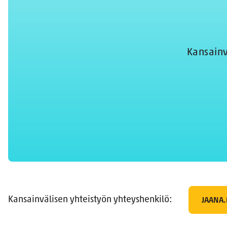
Kansainv
Kansainvälisen yhteistyön yhteyshenkilö:
JAANA.