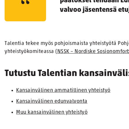
päätökset tehdään Eur
valvoo jäsentensä etu
Talentia tekee myös pohjoismaista yhteistyötä Pohj
yhteistyökomiteassa (
NSSK – Nordiske Sosionomfor
Tutustu Talentian kansainväl
Kansainvälinen ammatillinen yhteistyö
Kansainvälinen edunvalvonta
Muu kansainvälinen yhteistyö