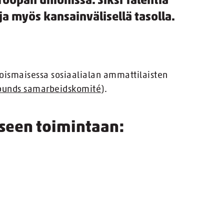
oopan unionissa. Siksi Talentia
ja myös kansainvälisellä tasolla.
oismaisessa sosiaalialan ammattilaisten
bunds samarbeidskomité
).
iseen toimintaan: