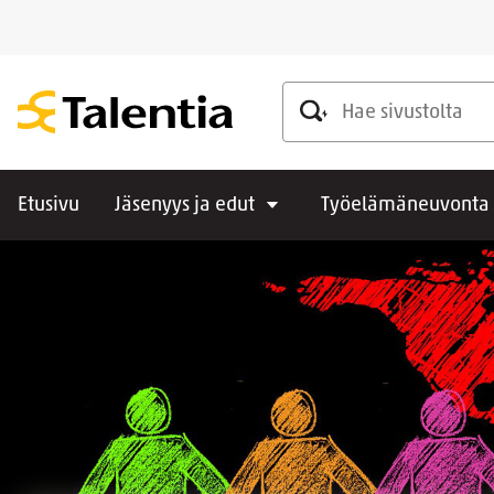
Hae sivustolta
Etusivu
Jäsenyys ja edut
Työelämäneuvonta