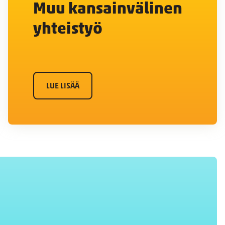
Muu kansainvälinen
yhteistyö
LUE LISÄÄ