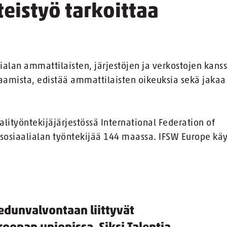
eistyö tarkoittaa
ialan ammattilaisten, järjestöjen ja verkostojen kanss
saamista, edistää ammattilaisten oikeuksia sekä jakaa
alityöntekijäjärjestössä International Federation of
 sosiaalialan työntekijää 144 maassa. IFSW Europe kä
edunvalvontaan liittyvät