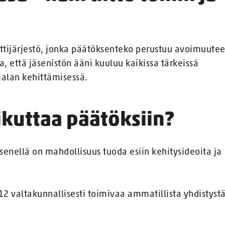
ttijärjestö, jonka päätöksenteko perustuu avoimuute
a, että jäsenistön ääni kuuluu kaikissa tärkeissä
lialan kehittämisessä.
ikuttaa päätöksiin?
äsenellä on mahdollisuus tuoda esiin kehitysideoita ja
 12 valtakunnallisesti toimivaa ammatillista yhdistyst