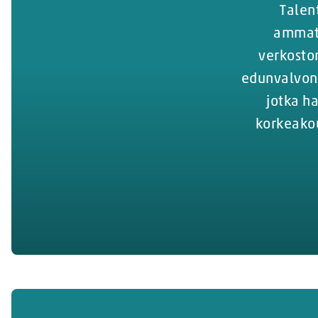
Talen
ammati
verkoston
edunvalvont
jotka h
korkeakou