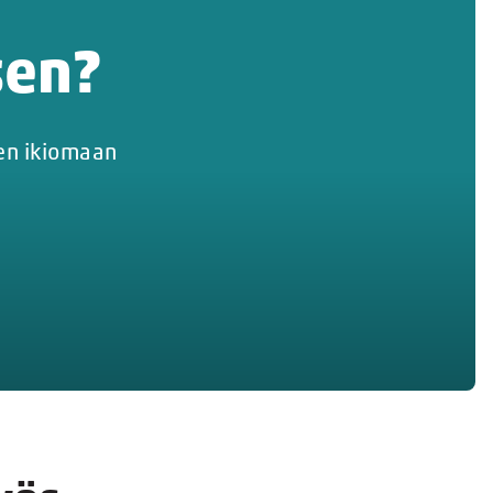
sen?
jen ikiomaan