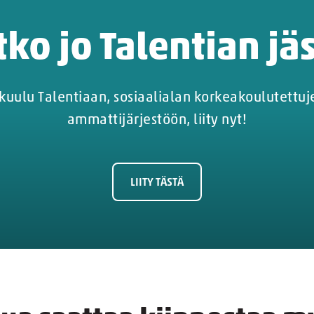
tko jo Talentian jä
ä kuulu Talentiaan, sosiaalialan korkeakoulutettu
ammattijärjestöön, liity nyt!
LIITY TÄSTÄ