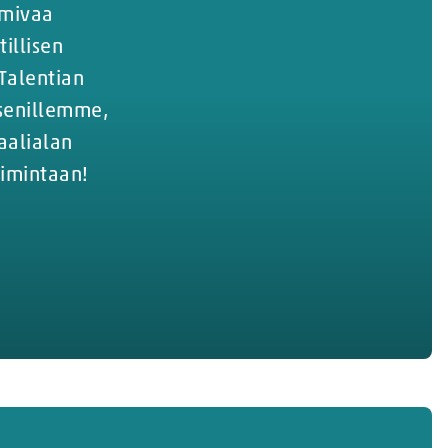
imivaa
illisen
Talentian
äsenillemme,
aalialan
oimintaan!