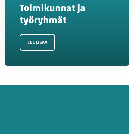
Toimikunnat ja
työryhmät
LUE LISÄÄ