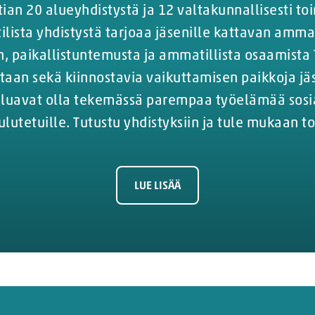
tian 20 alueyhdistystä ja 12 valtakunnallisesti to
lista yhdistystä tarjoaa jäsenille kattavan ammat
, paikallistuntemusta ja ammatillista osaamista 
aan sekä kiinnostavia vaikuttamisen paikkoja j
aluavat olla tekemässä parempaa työelämää sosi
lutetuille. Tutustu yhdistyksiin ja tule mukaan t
LUE LISÄÄ