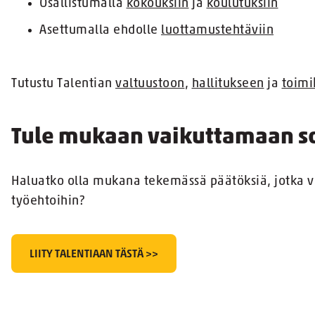
Osallistumalla
kokouksiin
ja
koulutuksiin
Asettumalla ehdolle
luottamustehtäviin
Tutustu Talentian
valtuustoon
,
hallitukseen
ja
toimi
Tule mukaan vaikuttamaan so
Haluatko olla mukana tekemässä päätöksiä, jotka v
työehtoihin?
LIITY TALENTIAAN TÄSTÄ >>