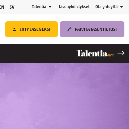
Talentia
Jäsenyhdistykset
Ota yhteyttä
EN
SV
LIITY JÄSENEKSI
PÄIVITÄ JÄSENTIETOSI