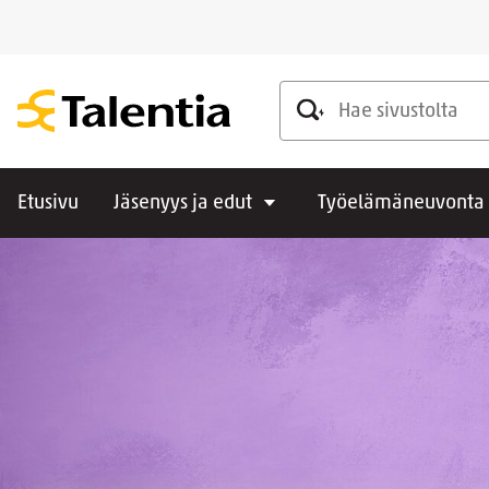
Hae sivustolta
Etusivu
Jäsenyys ja edut
Työelämäneuvonta