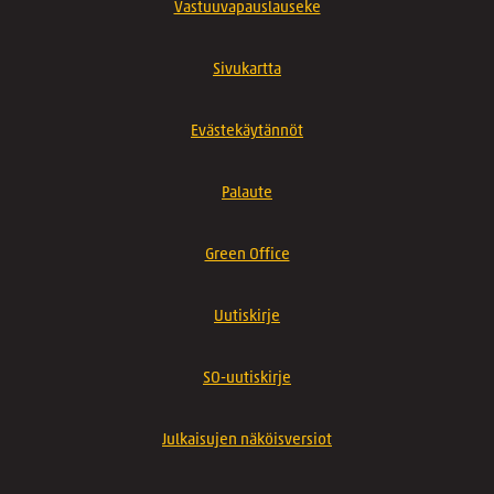
Vastuuvapauslauseke
Sivukartta
Evästekäytännöt
Palaute
Green Office
Uutiskirje
SO-uutiskirje
Julkaisujen näköisversiot