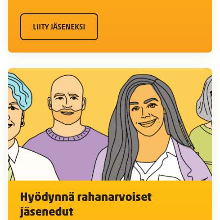
LIITY JÄSENEKSI
Hyödynnä rahanarvoiset
jäsenedut