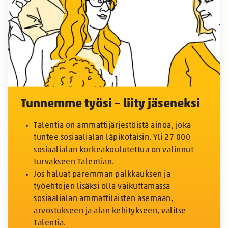
Tunnemme työsi – liity jäseneksi
Talentia on ammattijärjestöistä ainoa, joka
tuntee sosiaalialan läpikotaisin. Yli 27 000
sosiaalialan korkeakoulutettua on valinnut
turvakseen Talentian.
Jos haluat paremman palkkauksen ja
työehtojen lisäksi olla vaikuttamassa
sosiaalialan ammattilaisten asemaan,
arvostukseen ja alan kehitykseen, valitse
Talentia.