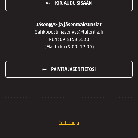
KIRJAUDU SISÄÄN
Jäsenyys- ja jäsenmaksuasiat
Sähköposti: jasenyys@talentia.fi
Puh: 09 3158 5530
(Ma–to klo 9.00–12.00)
PÄIVITÄ JÄSENTIETOSI
Tietosuoja