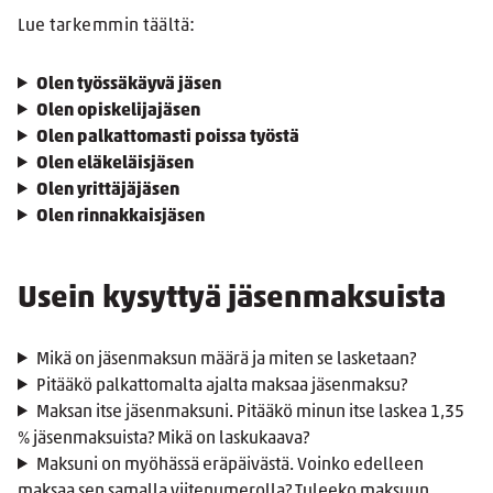
Lue tarkemmin täältä:
Olen työssäkäyvä jäsen
Olen opiskelijajäsen
Olen palkattomasti poissa työstä
Olen eläkeläisjäsen
Olen yrittäjäjäsen
Olen rinnakkaisjäsen
Usein kysyttyä jäsenmaksuista
Mikä on jäsenmaksun määrä ja miten se lasketaan?
Pitääkö palkattomalta ajalta maksaa jäsenmaksu?
Maksan itse jäsenmaksuni. Pitääkö minun itse laskea 1,35
% jäsenmaksuista? Mikä on laskukaava?
Maksuni on myöhässä eräpäivästä. Voinko edelleen
maksaa sen samalla viitenumerolla? Tuleeko maksuun