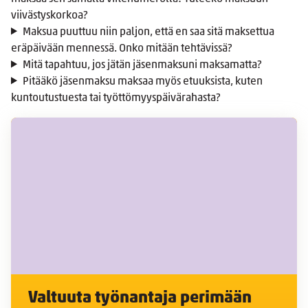
viivästyskorkoa?
Maksua puuttuu niin paljon, että en saa sitä maksettua
eräpäivään mennessä. Onko mitään tehtävissä?
Mitä tapahtuu, jos jätän jäsenmaksuni maksamatta?
Pitääkö jäsenmaksu maksaa myös etuuksista, kuten
kuntoutustuesta tai työttömyyspäivärahasta?
Valtuuta työnantaja perimään