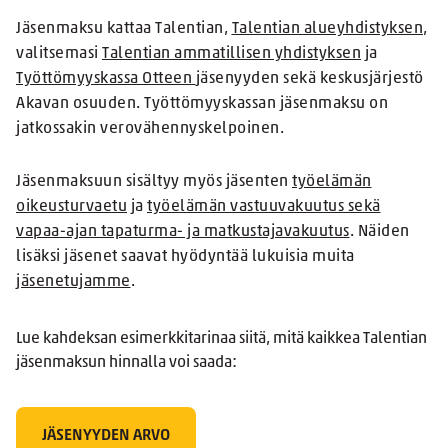
Jäsenmaksu kattaa Talentian,
Talentian alueyhdistyksen
,
valitsemasi
Talentian ammatillisen yhdistyksen
ja
Työttömyyskassa Otteen
jäsenyyden sekä keskusjärjestö
Akavan osuuden. Työttömyyskassan jäsenmaksu on
jatkossakin verovähennyskelpoinen.
Jäsenmaksuun sisältyy myös jäsenten
työelämän
oikeusturvaetu
ja
työelämän vastuuvakuutus sekä
vapaa-ajan tapaturma- ja matkustajavakuutus
. Näiden
lisäksi jäsenet saavat hyödyntää lukuisia muita
jäsenetujamme
.
Lue kahdeksan esimerkkitarinaa siitä, mitä kaikkea Talentian
jäsenmaksun hinnalla voi saada:
JÄSENYYDEN ARVO