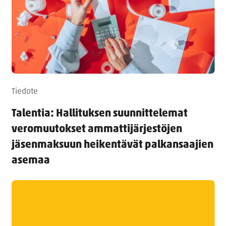
Tiedote
Talentia: Hallituksen suunnittelemat
veromuutokset ammattijärjestöjen
jäsenmaksuun heikentävät palkansaajien
asemaa