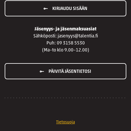
KIRJAUDU SISÄÄN
Jäsenyys- ja jäsenmaksuasiat
Sähköposti: jasenyys@talentia.fi
Puh: 09 3158 5530
(Ma–to klo 9.00–12.00)
PÄIVITÄ JÄSENTIETOSI
Tietosuoja