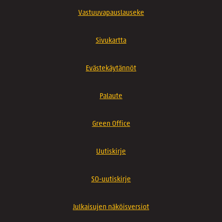
Vastuuvapauslauseke
Sivukartta
Evästekäytännöt
Palaute
Green Office
Uutiskirje
SO-uutiskirje
Julkaisujen näköisversiot