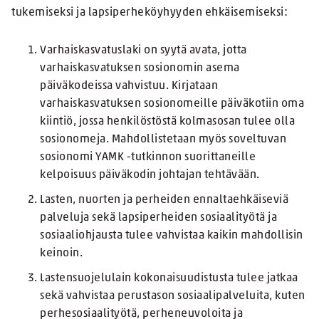
tukemiseksi ja lapsiperheköyhyyden ehkäisemiseksi:
Varhaiskasvatuslaki on syytä avata, jotta
varhaiskasvatuksen sosionomin asema
päiväkodeissa vahvistuu. Kirjataan
varhaiskasvatuksen sosionomeille päiväkotiin oma
kiintiö, jossa henkilöstöstä kolmasosan tulee olla
sosionomeja. Mahdollistetaan myös soveltuvan
sosionomi YAMK -tutkinnon suorittaneille
kelpoisuus päiväkodin johtajan tehtävään.
Lasten, nuorten ja perheiden ennaltaehkäiseviä
palveluja sekä lapsiperheiden sosiaalityötä ja
sosiaaliohjausta tulee vahvistaa kaikin mahdollisin
keinoin.
Lastensuojelulain kokonaisuudistusta tulee jatkaa
sekä vahvistaa perustason sosiaalipalveluita, kuten
perhesosiaalityötä, perheneuvoloita ja