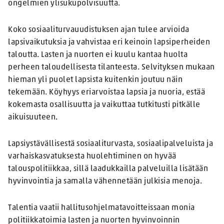
ongelmien ylisukupolvisuutta.
Koko sosiaaliturvauudistuksen ajan tulee arvioida
lapsivaikutuksia ja vahvistaa eri keinoin lapsiperheiden
taloutta. Lasten ja nuorten ei kuulu kantaa huolta
perheen taloudellisesta tilanteesta. Selvityksen mukaan
hieman yli puolet lapsista kuitenkin joutuu näin
tekemään. Köyhyys eriarvoistaa lapsia ja nuoria, estää
kokemasta osallisuutta ja vaikuttaa tutkitusti pitkälle
aikuisuuteen.
Lapsiystävällisestä sosiaaliturvasta, sosiaalipalveluista ja
varhaiskasvatuksesta huolehtiminen on hyvää
talouspolitiikkaa, sillä laadukkailla palveluilla lisätään
hyvinvointia ja samalla vähennetään julkisia menoja.
Talentia vaatii hallitusohjelmatavoitteissaan monia
politiikkatoimia lasten ja nuorten hyvinvoinnin