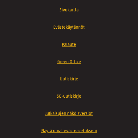
Sivukartta
Evästekäytännöt
Palaute
Green Office
Uutiskirje
SO-uutiskirje
Julkaisujen näköisversiot
Näytä omat evästeasetukseni