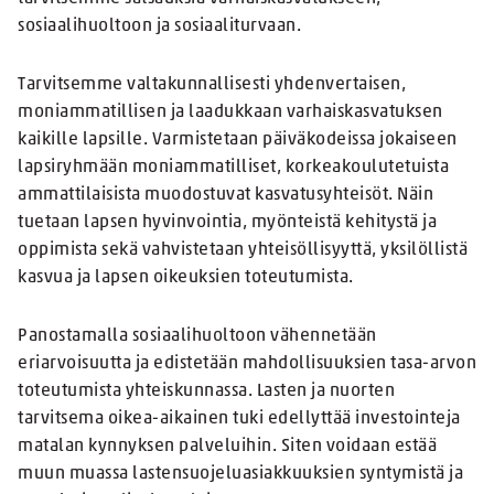
sosiaalihuoltoon ja sosiaaliturvaan.
Tarvitsemme valtakunnallisesti yhdenvertaisen,
moniammatillisen ja laadukkaan varhaiskasvatuksen
kaikille lapsille. Varmistetaan päiväkodeissa jokaiseen
lapsiryhmään moniammatilliset, korkeakoulutetuista
ammattilaisista muodostuvat kasvatusyhteisöt. Näin
tuetaan lapsen hyvinvointia, myönteistä kehitystä ja
oppimista sekä vahvistetaan yhteisöllisyyttä, yksilöllistä
kasvua ja lapsen oikeuksien toteutumista.
Panostamalla sosiaalihuoltoon vähennetään
eriarvoisuutta ja edistetään mahdollisuuksien tasa-arvon
toteutumista yhteiskunnassa. Lasten ja nuorten
tarvitsema oikea-aikainen tuki edellyttää investointeja
matalan kynnyksen palveluihin. Siten voidaan estää
muun muassa lastensuojeluasiakkuuksien syntymistä ja