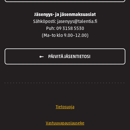
Jäsenyys- ja jäsenmaksuasiat
Sähköposti: jasenyys@talentia.fi
Puh: 09 3158 5530
(Ma–to klo 9.00–12.00)
PÄIVITÄ JÄSENTIETOSI
Tietosuoja
Vastuuvapauslauseke