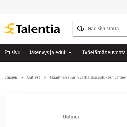
Hae sivustolta
Etusivu
Jäsenyys ja edut
Työelämäneuvonta
Etusivu
Uutiset
Maailman suurin varhaiskasvatuksen vanhemp
Uutinen