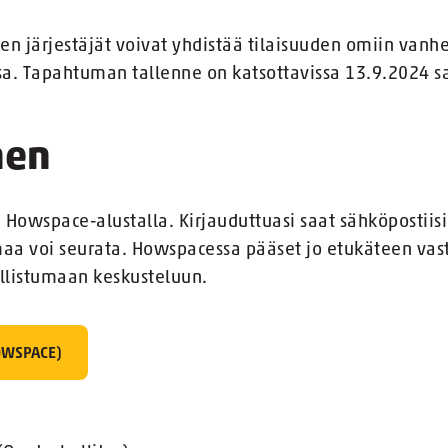
en järjestäjät voivat yhdistää tilaisuuden omiin vanhe
nsa. Tapahtuman tallenne on katsottavissa 13.9.2024 s
nen
owspace-alustalla. Kirjauduttuasi saat sähköpostiisi 
elmaa voi seurata. Howspacessa pääset jo etukäteen 
llistumaan keskusteluun.
OWSPACE)