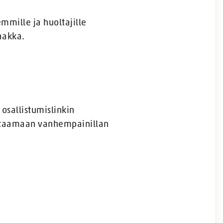
mmille ja huoltajille
aakka.
osallistumislinkin
vastaamaan vanhempainillan