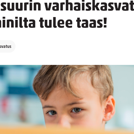
suurin varhaiskasva
ilta tulee taas!
svatus