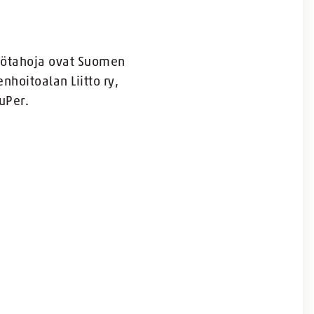
yötahoja ovat Suomen
hoitoalan Liitto ry,
SuPer.