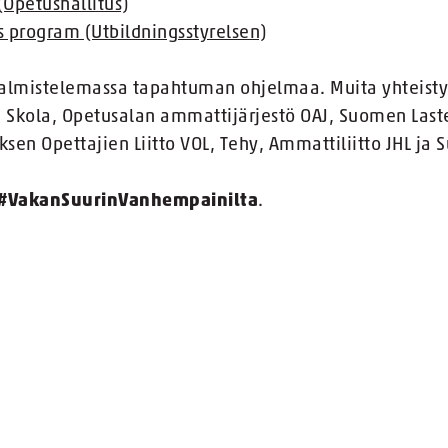
(Opetushallitus)
 program (Utbildningsstyrelsen)
valmistelemassa tapahtuman ohjelmaa. Muita yhteist
Skola, Opetusalan ammattijärjestö OAJ, Suomen Lasten
ksen Opettajien Liitto VOL, Tehy, Ammattiliitto JHL ja 
#VakanSuurinVanhempainilta
.