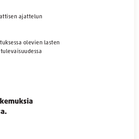
ttisen ajattelun
tuksessa olevien lasten
 tulevaisuudessa
kokemuksia
a.