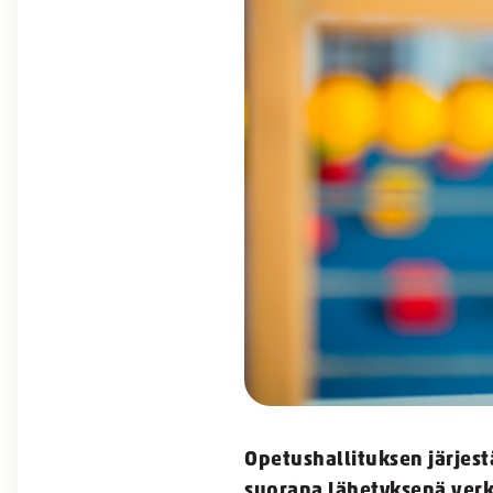
Opetushallituksen järjes
suorana lähetyksenä verk