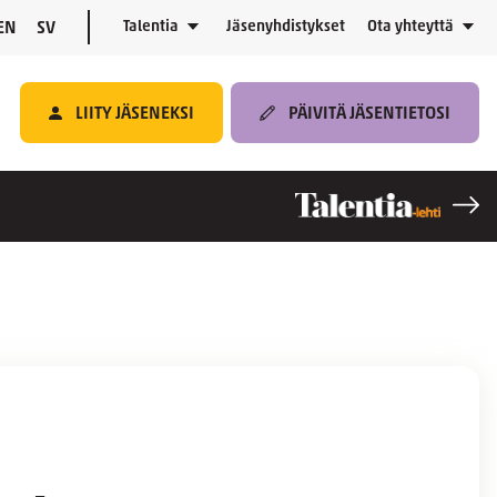
Talentia
Jäsenyhdistykset
Ota yhteyttä
EN
SV
LIITY JÄSENEKSI
PÄIVITÄ JÄSENTIETOSI