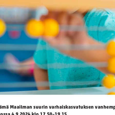
tämä Maailman suurin varhaiskasvatuksen vanhempa
ossa 4.9.2024 klo 17.50–19.15.