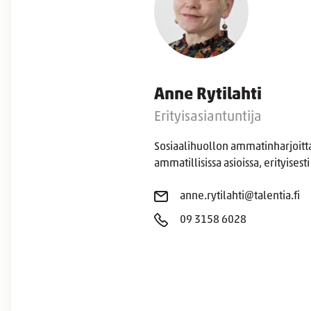
Anne Rytilahti
Erityisasiantuntija
Sosiaalihuollon ammatinharjoitt
ammatillisissa asioissa, erityises
anne.rytilahti@talentia.fi
09 3158 6028