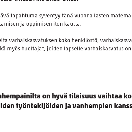
ettävä tapahtuma syventyy tänä vuonna lasten matemaa
ltamisen ja oppimisen ilon kautta.
leita varhaiskasvatuksen koko henkilöstö, varhaiskasva
ä myös huoltajat, joiden lapselle varhaiskasvatus on
nhempainilta on hyvä tilaisuus vaihtaa 
iden työntekijöiden ja vanhempien kanss