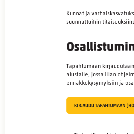
Kunnat ja varhaiskasvatuks
suunnattuihin tilaisuuksii
Osallistumi
Tapahtumaan kirjaudutaan H
alustalle, jossa illan ohj
ennakkokysymyksiin ja osa
KIRJAUDU TAPAHTUMAAN (H