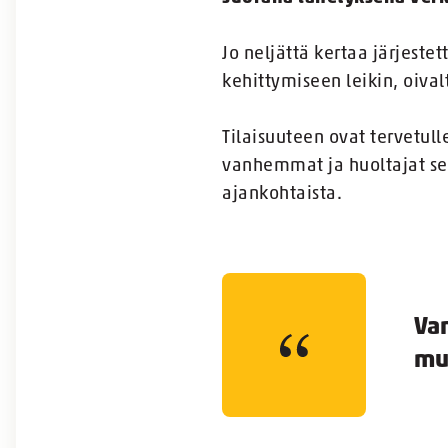
Jo neljättä kertaa järjest
kehittymiseen leikin, oiva
Tilaisuuteen ovat tervetul
vanhemmat ja huoltajat sek
ajankohtaista.
Va
mu