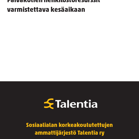
Päiväkotien henkilöstöresurssit
varmistettava kesäaikaan
Sosiaalialan korkeakoulutettujen
ammattijärjestö Talentia ry