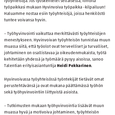
työyhteisöjä. Jos työskentelet sellaisessa, ilmoita
työpaikkasi mukaan Hyvinvoiva työpaikka -kilpailuun!
Haluamme nostaa esiin työyhteisöjä, joissa henkilöstö
tuntee voivansa hyvin.
– Työhyvinvointi vaikuttaa merkittävästi työyhteisöjen
menestykseen. Hyvinvoivan työyhteisön tunnistaa muun
muassa siitä, että työolot ovat terveelliset ja turvalliset,
johtaminen on osallistavaa ja oikeudenmukaista, työtä
kehitetään yhdessä ja työmäärä pysyy aisoissa, sanoo
Talentian erityisasiantuntija
Heidi Pekkarinen
.
Hyvinvoivassa työyhteisössä työntekijät tietävät omat
perustehtävänsä ja ovat mukana päättämässä työhön
sekä työhyvinvointiin liittyvistä asioista.
– Tutkimusten mukaan työhyvinvointia lisäävät muun
muassa hyvä ja motivoiva johtaminen, työyhteisön