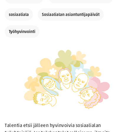
sosiaaliala
Sosiaalialan asiantuntijapäivät
Työhyvinvointi
Talentia etsii jälleen hyvinvoivia sosiaalialan