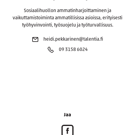
Sosiaalihuollon ammatinharjoittaminen ja
vaikuttamistoiminta ammatillisissa asioissa, erityisesti
työhyvinvointi, työsuojelu ja työturvallisuus.
heidi.pekkarinen@talentia.fi
09 3158 6024
Jaa