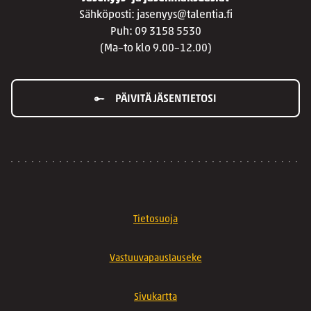
Sähköposti: jasenyys@talentia.fi
Puh: 09 3158 5530
(Ma–to klo 9.00–12.00)
PÄIVITÄ JÄSENTIETOSI
Tietosuoja
Vastuuvapauslauseke
Sivukartta