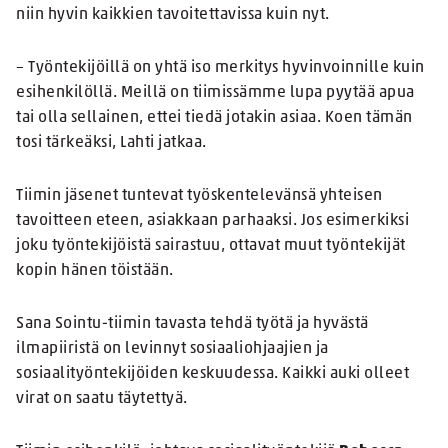
niin hyvin kaikkien tavoitettavissa kuin nyt.
– Työntekijöillä on yhtä iso merkitys hyvinvoinnille kuin
esihenkilöllä. Meillä on tiimissämme lupa pyytää apua
tai olla sellainen, ettei tiedä jotakin asiaa. Koen tämän
tosi tärkeäksi, Lahti jatkaa.
Tiimin jäsenet tuntevat työskentelevänsä yhteisen
tavoitteen eteen, asiakkaan parhaaksi. Jos esimerkiksi
joku työntekijöistä sairastuu, ottavat muut työntekijät
kopin hänen töistään.
Sana Sointu-tiimin tavasta tehdä työtä ja hyvästä
ilmapiiristä on levinnyt sosiaaliohjaajien ja
sosiaalityöntekijöiden keskuudessa. Kaikki auki olleet
virat on saatu täytettyä.