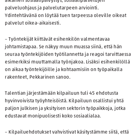
aikainen sosiaalipäivystys, sosiaalipalvelujen
palveluohjaus ja palvelutarpeen arviointi.
Ydintehtävänä on löytää tuen tarpeessa oleville oikeat
palvelut oikea-aikaisesti.
– Työntekijät kiittävät esihenkilön valmentavaa
johtamistapaa. Se näkyy muun muassa siinä, että hän
seuraa työntekijöiden työtilannetta ja reagoi tarvittaessa
esimerkiksi muuttamalla työnjakoa. Lisäksi esihenkilöllä
on aikaa työntekijöille ja kohtaamisiin on työpaikalla
rakenteet, Pekkarinen sanoo.
Talentian järjestämään kilpailuun tuli 45 ehdotusta
hyvinvoivista työyhteisöistä. Kilpailuun osallistui yhtä
paljon julkisen ja yksityisen sektorin työpaikkoja, jotka
edustavat monipuolisesti koko sosiaalialaa.
– Kilpailuehdotukset vahvistivat käsitystämme siitä, että