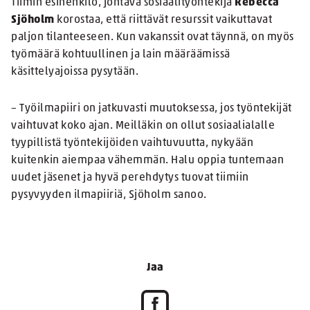
Tiimin esihenkilö, johtava sosiaalityöntekijä
Rebecca
Sjöholm
korostaa, että riittävät resurssit vaikuttavat
paljon tilanteeseen. Kun vakanssit ovat täynnä, on myös
työmäärä kohtuullinen ja lain määräämissä
käsittelyajoissa pysytään.
– Työilmapiiri on jatkuvasti muutoksessa, jos työntekijät
vaihtuvat koko ajan. Meilläkin on ollut sosiaalialalle
tyypillistä työntekijöiden vaihtuvuutta, nykyään
kuitenkin aiempaa vähemmän. Halu oppia tuntemaan
uudet jäsenet ja hyvä perehdytys tuovat tiimiin
pysyvyyden ilmapiiriä, Sjöholm sanoo.
Jaa