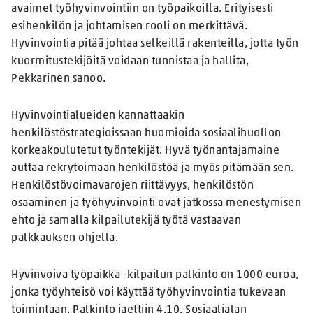
avaimet työhyvinvointiin on työpaikoilla. Erityisesti
esihenkilön ja johtamisen rooli on merkittävä.
Hyvinvointia pitää johtaa selkeillä rakenteilla, jotta työn
kuormitustekijöitä voidaan tunnistaa ja hallita,
Pekkarinen sanoo.
Hyvinvointialueiden kannattaakin
henkilöstöstrategioissaan huomioida sosiaalihuollon
korkeakoulutetut työntekijät. Hyvä työnantajamaine
auttaa rekrytoimaan henkilöstöä ja myös pitämään sen.
Henkilöstövoimavarojen riittävyys, henkilöstön
osaaminen ja työhyvinvointi ovat jatkossa menestymisen
ehto ja samalla kilpailutekijä työtä vastaavan
palkkauksen ohjella.
Hyvinvoiva työpaikka -kilpailun palkinto on 1000 euroa,
jonka työyhteisö voi käyttää työhyvinvointia tukevaan
toimintaan. Palkinto jaettiin 4.10. Sosiaalialan