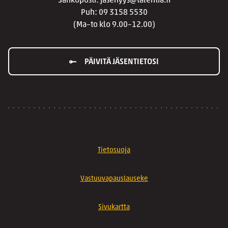
Sähköposti: jasenyys@talentia.fi
Puh: 09 3158 5530
(Ma–to klo 9.00–12.00)
PÄIVITÄ JÄSENTIETOSI
Tietosuoja
Vastuuvapauslauseke
Sivukartta