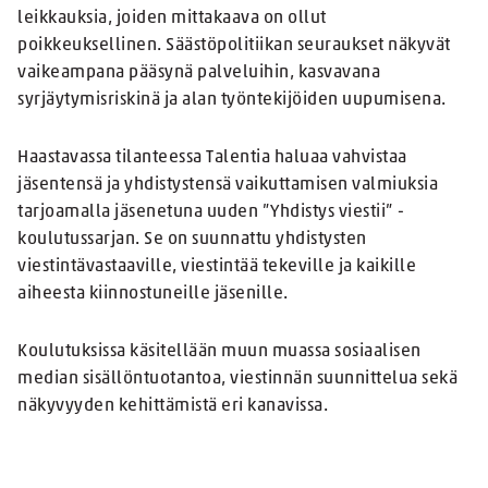
leikkauksia, joiden mittakaava on ollut
poikkeuksellinen. Säästöpolitiikan seuraukset näkyvät
vaikeampana pääsynä palveluihin, kasvavana
syrjäytymisriskinä ja alan työntekijöiden uupumisena.
Haastavassa tilanteessa Talentia haluaa vahvistaa
jäsentensä ja yhdistystensä vaikuttamisen valmiuksia
tarjoamalla jäsenetuna uuden ”Yhdistys viestii” -
koulutussarjan. Se on suunnattu yhdistysten
viestintävastaaville, viestintää tekeville ja kaikille
aiheesta kiinnostuneille jäsenille.
Koulutuksissa käsitellään muun muassa sosiaalisen
median sisällöntuotantoa, viestinnän suunnittelua sekä
näkyvyyden kehittämistä eri kanavissa.