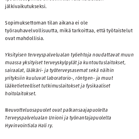
jälkivaikutukseksi.
Sopimuksettoman tilan aikana ei ole
työrauhavelvollisuutta, mikä tarkoittaa, että työtaistelut
ovat mahdollisia.
Yksityisen terveyspalvelualan työehtoja noudattavat muun
muassa yksityiset terveyskylpylät ja kuntoutuslaitokset,
sairaalat, lääkäri- ja työterveysasemat sekä näihin
yrityksiin kuuluvat laboratorio-, röntgen- ja muut
lääketieteelliset tutkimuslaitokset ja fysikaaliset
hoitolaitokset.
Neuvotteluosapuolet ovat palkansaajapuolelta
Terveyspalvelualan Unioni ja työnantajapuolelta
Hyvinvointiala Hali ry.