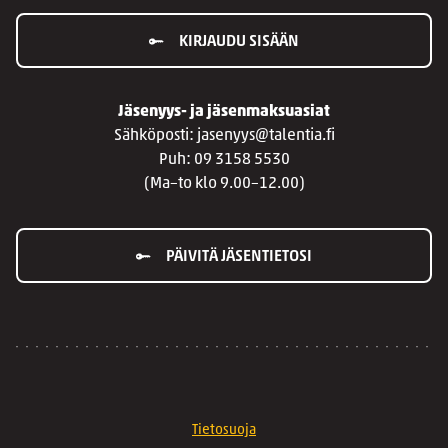
KIRJAUDU SISÄÄN
Jäsenyys- ja jäsenmaksuasiat
Sähköposti: jasenyys@talentia.fi
Puh: 09 3158 5530
(Ma–to klo 9.00–12.00)
PÄIVITÄ JÄSENTIETOSI
Tietosuoja