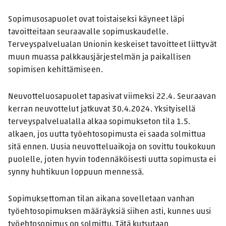
Sopimusosapuolet ovat toistaiseksi käyneet läpi
tavoitteitaan seuraavalle sopimuskaudelle.
Terveyspalvelualan Unionin keskeiset tavoitteet liittyvät
muun muassa palkkausjärjestelmän ja paikallisen
sopimisen kehittämiseen.
Neuvotteluosapuolet tapasivat viimeksi 22.4. Seuraavan
kerran neuvottelut jatkuvat 30.4.2024. Yksityisellä
terveyspalvelualalla alkaa sopimukseton tila 1.5.
alkaen, jos uutta työehtosopimusta ei saada solmittua
sitä ennen. Uusia neuvotteluaikoja on sovittu toukokuun
puolelle, joten hyvin todennäköisesti uutta sopimusta ei
synny huhtikuun loppuun mennessä.
Sopimuksettoman tilan aikana sovelletaan vanhan
työehtosopimuksen määräyksiä siihen asti, kunnes uusi
työehtosopimus on solmittu. Tätä kutsutaan