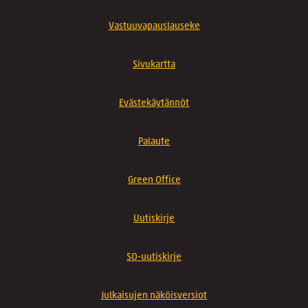
Vastuuvapauslauseke
Sivukartta
Evästekäytännöt
Palaute
Green Office
Uutiskirje
SO-uutiskirje
Julkaisujen näköisversiot