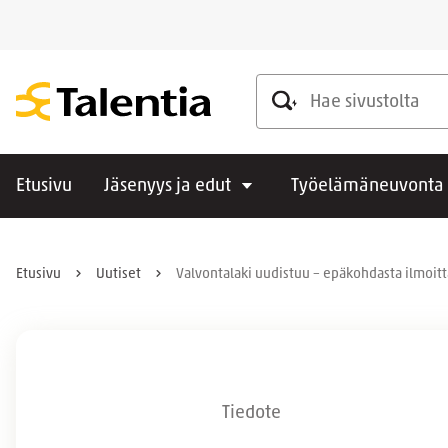
Hae sivustolta
Etusivu
Jäsenyys ja edut
Työelämäneuvonta
Etusivu
Uutiset
Valvontalaki uudistuu – epäkohdasta ilmoi
Tiedote