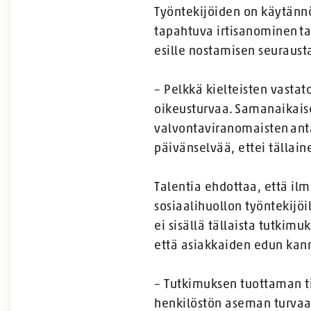
Työntekijöiden on käytänn
tapahtuva irtisanominen ta
esille nostamisen seuraust
– Pelkkä kielteisten vastat
oikeusturvaa. Samanaikaise
valvontaviranomaisten ant
päivänselvää, ettei tällai
Talentia ehdottaa, että ilm
sosiaalihuollon työntekijöi
ei sisällä tällaista tutkim
että asiakkaiden edun kan
– Tutkimuksen tuottaman ti
henkilöstön aseman turvaa