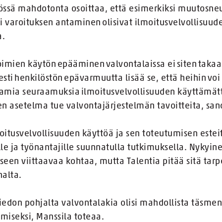
össä mahdotonta osoittaa, että esimerkiksi muutosne
i varoituksen antaminen olisivat ilmoitusvelvollisuud
a.
oimien käytön epääminen valvontalaissa ei siten takaa 
sti henkilöstön epävarmuutta lisää se, että heihin voi
amia seuraamuksia ilmoitusvelvollisuuden käyttämätt
nen asetelma tue valvontajärjestelmän tavoitteita, sa
oitusvelvollisuuden käyttöä ja sen toteutumisen estei
lle ja työnantajille suunnatulla tutkimuksella. Nykyin
ukseen viittaavaa kohtaa, mutta Talentia pitää sitä tar
nalta.
edon pohjalta valvontalakia olisi mahdollista täsment
miseksi, Manssila toteaa.