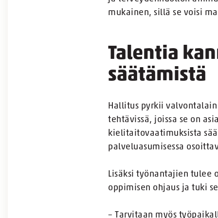
mukainen, sillä se voisi m
Talentia kan
säätämistä
Hallitus pyrkii valvontalai
tehtävissä, joissa se on as
kielitaitovaatimuksista sä
palveluasumisessa osoittav
Lisäksi työnantajien tulee 
oppimisen ohjaus ja tuki s
– Tarvitaan myös työpaikal