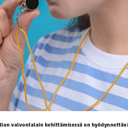
llon valvontalain kehittämisessä on hyödynnettävä