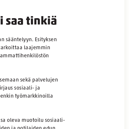
 saa tinkiä
n sääntelyyn. Esityksen
 tarkoittaa laajemmin
n ammattihenkilöstön
asemaan sekä palvelujen
rjaus sosiaali- ja
tenkin työmarkkinoilla
ssa oleva muotoilu sosiaali-
iden ja potilaiden edun