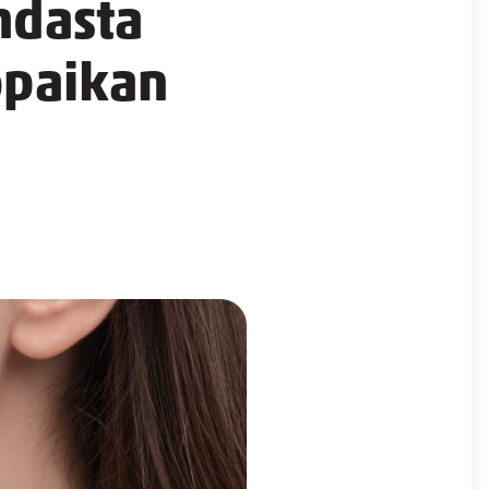
hdasta
öpaikan