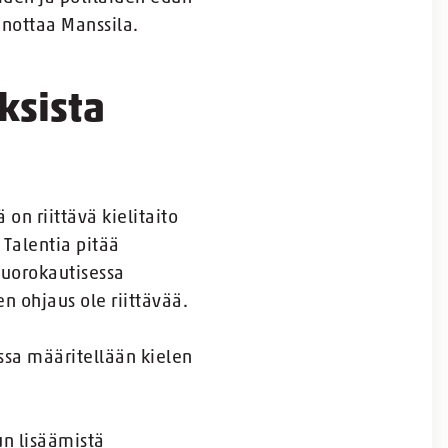
inottaa Manssila.
ksista
on riittävä kielitaito
 Talentia pitää
vuorokautisessa
en ohjaus ole riittävää.
issa määritellään kielen
un lisäämistä