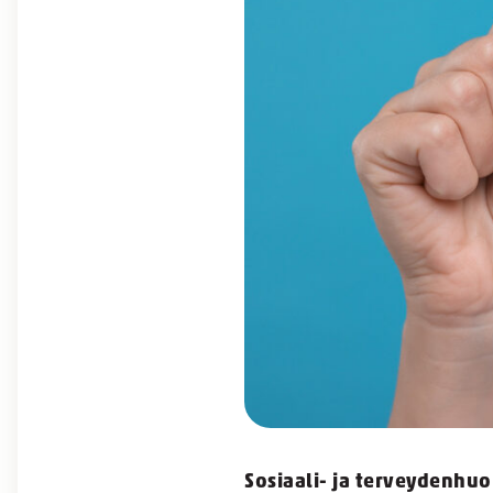
Sosiaali- ja terveydenhuo