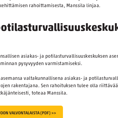
 kehittämisen rahoittamisesta, Manssila linjaa.
 potilasturvallisuuskesk
nsallisen asiakas- ja potilasturvallisuuskeskuksen ase
toiminnan pysyvyyden varmistamiseksi.
 asemansa valtakunnallisena asiakas- ja potilasturval
ojen rakentajana. Sen rahoituksen tulee olla riittävää
tkäjänteisesti, toteaa Manssila.
OON VALVONTALAISTA (PDF) >>