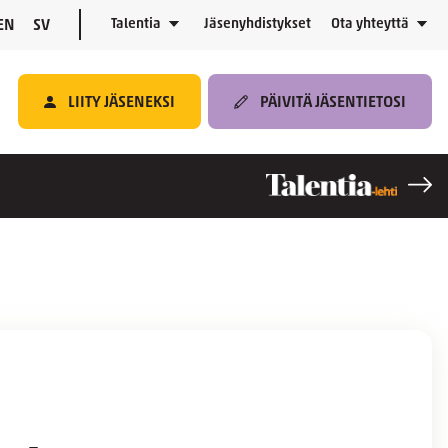
Talentia
Jäsenyhdistykset
Ota yhteyttä
EN
SV
LIITY JÄSENEKSI
PÄIVITÄ JÄSENTIETOSI