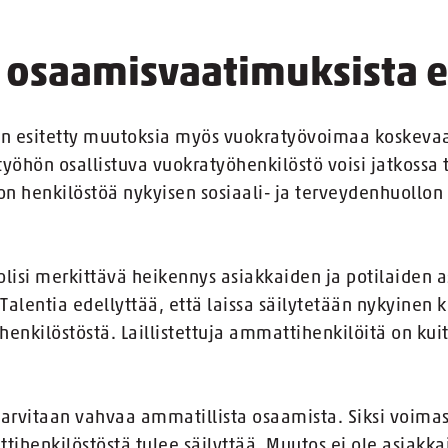
 osaamisvaatimuksista ei
 on esitetty muutoksia myös vuokratyövoimaa koskevaa
työhön osallistuva vuokratyöhenkilöstö voisi jatkossa
lon henkilöstöä nykyisen sosiaali- ja terveydenhuollo
lisi merkittävä heikennys asiakkaiden ja potilaiden 
Talentia edellyttää, että laissa säilytetään nykyinen ki
nkilöstöstä. Laillistettuja ammattihenkilöitä on kui
 tarvitaan vahvaa ammatillista osaamista. Siksi voima
ihenkilöstöstä tulee säilyttää. Muutos ei ole asiakka