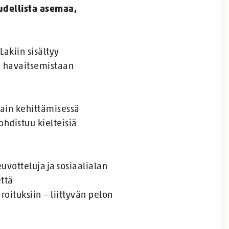
udellista asemaa,
 Lakiin sisältyy
ä havaitsemistaan
lain kehittämisessä
ohdistuu kielteisiä
uvotteluja ja sosiaalialan
että
oituksiin – liittyvän pelon