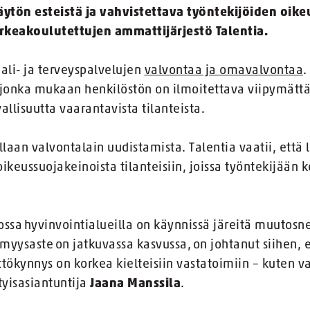
ytön esteistä ja vahvistettava työntekijöiden oike
rkeakoulutettujen ammattijärjestö Talentia.
ali- ja terveyspalvelujen
valvontaa ja omavalvontaa
.
 jonka mukaan henkilöstön on ilmoitettava viipymätt
allisuutta vaarantavista tilanteista.
llaan valvontalain uudistamista. Talentia vaatii, että 
ikeussuojakeinoista tilanteisiin, joissa työntekijään k
ssa hyvinvointialueilla on käynnissä järeitä muutosne
myysaste on jatkuvassa kasvussa, on johtanut siihen, 
tökynnys on korkea kielteisiin vastatoimiin – kuten var
tyisasiantuntija
Jaana Manssila
.