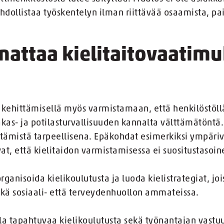
ahdollistaa työskentelyn ilman riittävää osaamista, pa
nattaa kielitaitovaatimu
n kehittämisellä myös varmistamaan, että henkilöstöllä 
iakas- ja potilasturvallisuuden kannalta välttämätöntä.
ätämistä tarpeellisena. Epäkohdat esimerkiksi ympäri
at, että kielitaidon varmistamisessa ei suositustasoin
organisoida kielikoulutusta ja luoda kielistrategiat, jo
ekä sosiaali- että terveydenhuollon ammateissa.
la tapahtuvaa kielikoulutusta sekä työnantajan vastu