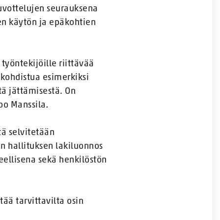
uvottelujen seurauksena
en käytön ja epäkohtien
työntekijöille riittävää
 kohdistua esimerkiksi
ä jättämisestä. On
noo Manssila
.
tä selvitetään
en hallituksen lakiluonnos
peellisena sekä henkilöstön
ää tarvittavilta osin