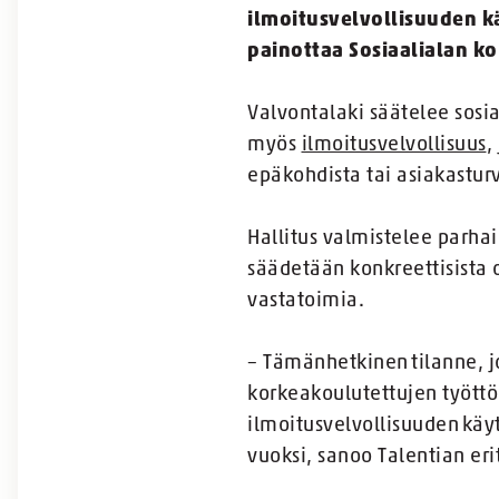
ilmoitusvelvollisuuden kä
painottaa Sosiaalialan ko
Valvontalaki säätelee sosia
myös
ilmoitusvelvollisuus
,
epäkohdista tai asiakasturv
Hallitus valmistelee parhai
säädetään konkreettisista o
vastatoimia.
– Tämänhetkinen tilanne, jo
korkeakoulutettujen työttö
ilmoitusvelvollisuuden käyt
vuoksi, sanoo Talentian eri