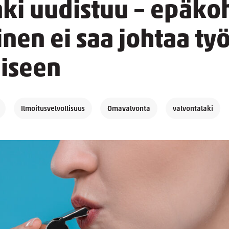
aki uudistuu – epäko
nen ei saa johtaa ty
iseen
Ilmoitusvelvollisuus
Omavalvonta
valvontalaki