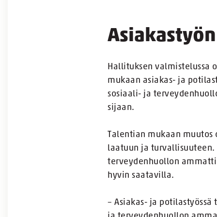
Asiakastyön
Hallituksen valmistelussa
mukaan asiakas- ja potilas
sosiaali- ja terveydenhuol
sijaan.
Talentian mukaan muutos o
laatuun ja turvallisuuteen. 
terveydenhuollon ammattihe
hyvin saatavilla.
– Asiakas- ja potilastyössä
ja terveydenhuollon ammatt