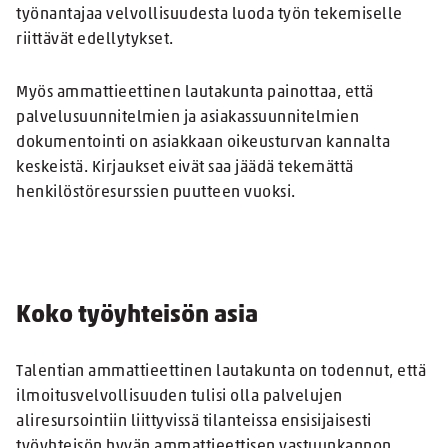
työnantajaa velvollisuudesta luoda työn tekemiselle
riittävät edellytykset.
Myös ammattieettinen lautakunta painottaa, että
palvelusuunnitelmien ja asiakassuunnitelmien
dokumentointi on asiakkaan oikeusturvan kannalta
keskeistä. Kirjaukset eivät saa jäädä tekemättä
henkilöstöresurssien puutteen vuoksi.
Koko työyhteisön asia
Talentian ammattieettinen lautakunta on todennut, että
ilmoitusvelvollisuuden tulisi olla palvelujen
aliresursointiin liittyvissä tilanteissa ensisijaisesti
työyhteisön hyvän ammattieettisen vastuunkannon