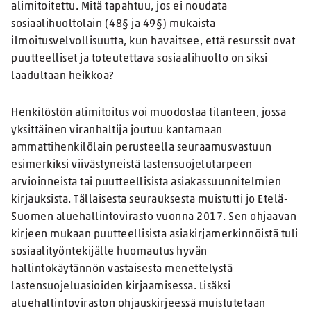
alimitoitettu. Mitä tapahtuu, jos ei noudata
sosiaalihuoltolain (48§ ja 49§) mukaista
ilmoitusvelvollisuutta, kun havaitsee, että resurssit ovat
puutteelliset ja toteutettava sosiaalihuolto on siksi
laadultaan heikkoa?
Henkilöstön alimitoitus voi muodostaa tilanteen, jossa
yksittäinen viranhaltija joutuu kantamaan
ammattihenkilölain perusteella seuraamusvastuun
esimerkiksi viivästyneistä lastensuojelutarpeen
arvioinneista tai puutteellisista asiakassuunnitelmien
kirjauksista. Tällaisesta seurauksesta muistutti jo Etelä-
Suomen aluehallintovirasto vuonna 2017. Sen ohjaavan
kirjeen mukaan puutteellisista asiakirjamerkinnöistä tuli
sosiaalityöntekijälle huomautus hyvän
hallintokäytännön vastaisesta menettelystä
lastensuojeluasioiden kirjaamisessa. Lisäksi
aluehallintoviraston ohjauskirjeessä muistutetaan