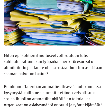
Miten epäkohtien ilmoitusvelvollisuuteen tulisi
suhtautua silloin, kun työpaikan henkilöresurssit on
alimitoitettu ja tilanne uhkaa sosiaalihuollon asiakkaan
saaman palvelun laatua?
Pohdimme Talentian ammatti­eettisessä lautakunnassa
kysymystä, millainen ammattieettinen velvollisuus
sosiaalihuollon ammattihenkilöllä on toimia, jos
organisaation asiakasmäärä on suuri ja työntekijämäärä