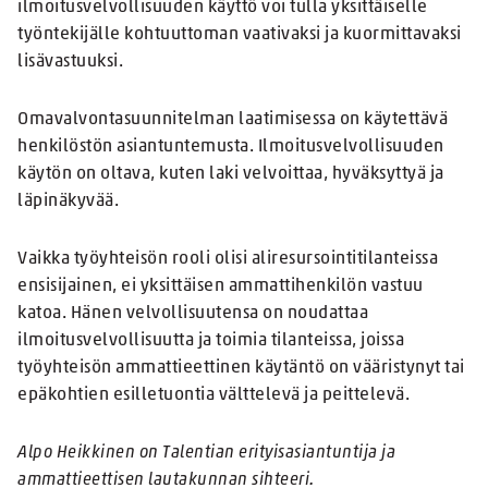
ilmoitusvelvollisuuden käyttö voi tulla yksittäiselle
työntekijälle kohtuuttoman vaativaksi ja kuormittavaksi
lisävastuuksi.
Omavalvontasuunnitelman laatimisessa on käytettävä
henkilöstön asiantuntemusta. Ilmoitusvelvollisuuden
käytön on oltava, kuten laki velvoittaa, hyväksyttyä ja
läpinäkyvää.
Vaikka työyhteisön rooli olisi aliresursointitilanteissa
ensisijainen, ei yksittäisen ammattihenkilön vastuu
katoa. Hänen velvollisuutensa on noudattaa
ilmoitusvelvollisuutta ja toimia tilanteissa, joissa
työyhteisön ammattieettinen käytäntö on vääristynyt tai
epäkohtien esilletuontia välttelevä ja peittelevä.
Alpo Heikkinen on Talentian erityisasiantuntija ja
ammattieettisen lautakunnan sihteeri.