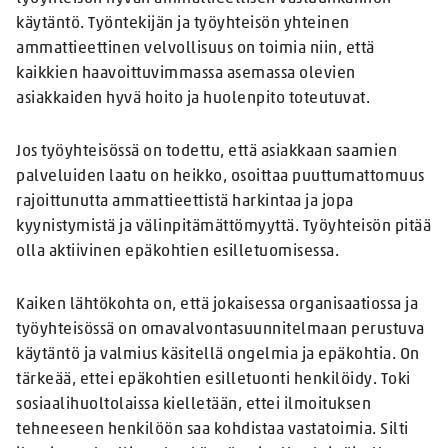
käytäntö. Työntekijän ja työyhteisön yhteinen
ammattieettinen velvollisuus on toimia niin, että
kaikkien haavoittuvimmassa asemassa olevien
asiakkaiden hyvä hoito ja huolenpito toteutuvat.
Jos työyhteisössä on todettu, että asiakkaan saamien
palveluiden laatu on heikko, osoittaa puuttumattomuus
rajoittunutta ammattieettistä harkintaa ja jopa
kyynistymistä ja välinpitämättömyyttä. Työyhteisön pitää
olla aktiivinen epäkohtien esilletuomisessa.
Kaiken lähtökohta on, että jokaisessa organisaatiossa ja
työyhteisössä on omavalvontasuunnitelmaan perustuva
käytäntö ja valmius käsitellä ongelmia ja epäkohtia. On
tärkeää, ettei epäkohtien esilletuonti henkilöidy. Toki
sosiaalihuoltolaissa kielletään, ettei ilmoituksen
tehneeseen henkilöön saa kohdistaa vastatoimia. Silti