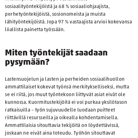
sosiaalityöntekijöistä ja 68 % sosiaaliohjaajista,
perhetyöntekijöistä, sosionomeista ja muista
lähityöntekijöistä. Jopa 97 % vastaajista arvioi kokevansa
liiallista painetta työssään.
Miten työntekijät saadaan
pysymään?
Lastensuojelun ja lasten ja perheiden sosiaalihuollon
ammattilaiset kokevat työnsä merkitykselliseksi, mutta
se ei riitä, jos muut työntekoon liittyvät asiat eivät ole
kunnossa. Kuormitustekijöitä ei voi purkaa yksilötason
ratkaisuilla – työn sujuvuudelle luodaan puitteet
riittävillä resursseilla ja oikealla kohdentamisella.
Ammattilaisia sitouttavia tekijöitä on löydettävissä,
joskaan ne eivät aina toteudu. Työhön sitouttavat