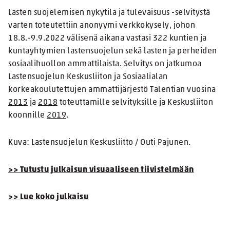
Lasten suojelemisen nykytila ja tulevaisuus -selvitystä
varten toteutettiin anonyymi verkkokysely, johon
18.8.-9.9.2022 välisenä aikana vastasi 322 kuntien ja
kuntayhtymien lastensuojelun sekä lasten ja perheiden
sosiaalihuollon ammattilaista. Selvitys on jatkumoa
Lastensuojelun Keskusliiton ja Sosiaalialan
korkeakoulutettujen ammattijärjestö Talentian vuosina
2013
ja
2018
toteuttamille selvityksille ja Keskusliiton
koonnille
2019
.
Kuva: Lastensuojelun Keskusliitto / Outi Pajunen.
>> Tutustu julkaisun visuaaliseen tiivistelmään
>> Lue koko julkaisu