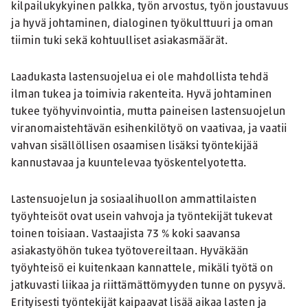
kilpailukykyinen palkka, työn arvostus, työn joustavuus
ja hyvä johtaminen, dialoginen työkulttuuri ja oman
tiimin tuki sekä kohtuulliset asiakasmäärät.
Laadukasta lastensuojelua ei ole mahdollista tehdä
ilman tukea ja toimivia rakenteita. Hyvä johtaminen
tukee työhyvinvointia, mutta paineisen lastensuojelun
viranomaistehtävän esihenkilötyö on vaativaa, ja vaatii
vahvan sisällöllisen osaamisen lisäksi työntekijää
kannustavaa ja kuuntelevaa työskentelyotetta.
Lastensuojelun ja sosiaalihuollon ammattilaisten
työyhteisöt ovat usein vahvoja ja työntekijät tukevat
toinen toisiaan. Vastaajista 73 % koki saavansa
asiakastyöhön tukea työtovereiltaan. Hyväkään
työyhteisö ei kuitenkaan kannattele, mikäli työtä on
jatkuvasti liikaa ja riittämättömyyden tunne on pysyvä.
Erityisesti työntekijät kaipaavat lisää aikaa lasten ja