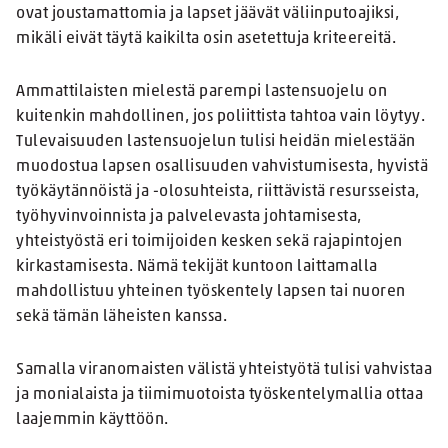
ovat joustamattomia ja lapset jäävät väliinputoajiksi,
mikäli eivät täytä kaikilta osin asetettuja kriteereitä.
Ammattilaisten mielestä parempi lastensuojelu on
kuitenkin mahdollinen, jos poliittista tahtoa vain löytyy.
Tulevaisuuden lastensuojelun tulisi heidän mielestään
muodostua lapsen osallisuuden vahvistumisesta, hyvistä
työkäytännöistä ja -olosuhteista, riittävistä resursseista,
työhyvinvoinnista ja palvelevasta johtamisesta,
yhteistyöstä eri toimijoiden kesken sekä rajapintojen
kirkastamisesta. Nämä tekijät kuntoon laittamalla
mahdollistuu yhteinen työskentely lapsen tai nuoren
sekä tämän läheisten kanssa.
Samalla viranomaisten välistä yhteistyötä tulisi vahvistaa
ja monialaista ja tiimimuotoista työskentelymallia ottaa
laajemmin käyttöön.