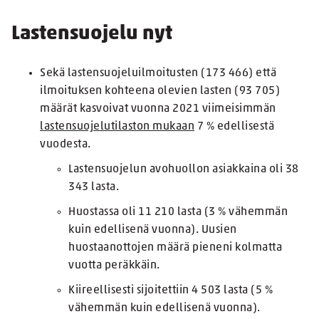
Lastensuojelu nyt
Sekä lastensuojeluilmoitusten (173 466) että
ilmoituksen kohteena olevien lasten (93 705)
määrät kasvoivat vuonna 2021 viimeisimmän
lastensuojelutilaston mukaan
7 % edellisestä
vuodesta.
Lastensuojelun avohuollon asiakkaina oli 38
343 lasta.
Huostassa oli 11 210 lasta (3 % vähemmän
kuin edellisenä vuonna). Uusien
huostaanottojen määrä pieneni kolmatta
vuotta peräkkäin.
Kiireellisesti sijoitettiin 4 503 lasta (5 %
vähemmän kuin edellisenä vuonna).