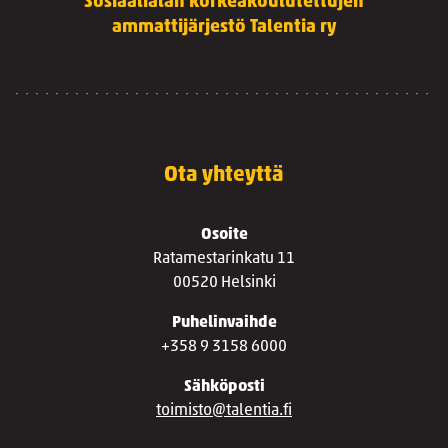
Sosiaalialan korkeakoulutettujen
ammattijärjestö Talentia ry
Ota yhteyttä
Osoite
Ratamestarinkatu 11
00520 Helsinki
Puhelinvaihde
+358 9 3158 6000
Sähköposti
toimisto@talentia.fi