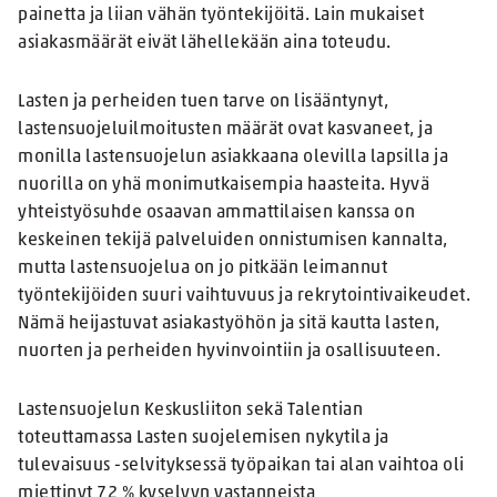
painetta ja liian vähän työntekijöitä. Lain mukaiset
asiakasmäärät eivät lähellekään aina toteudu.
Lasten ja perheiden tuen tarve on lisääntynyt,
lastensuojeluilmoitusten määrät ovat kasvaneet, ja
monilla lastensuojelun asiakkaana olevilla lapsilla ja
nuorilla on yhä monimutkaisempia haasteita. Hyvä
yhteistyösuhde osaavan ammattilaisen kanssa on
keskeinen tekijä palveluiden onnistumisen kannalta,
mutta lastensuojelua on jo pitkään leimannut
työntekijöiden suuri vaihtuvuus ja rekrytointivaikeudet.
Nämä heijastuvat asiakastyöhön ja sitä kautta lasten,
nuorten ja perheiden hyvinvointiin ja osallisuuteen.
Lastensuojelun Keskusliiton sekä Talentian
toteuttamassa Lasten suojelemisen nykytila ja
tulevaisuus -selvityksessä työpaikan tai alan vaihtoa oli
miettinyt 72 % kyselyyn vastanneista