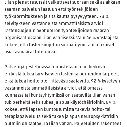
Liian pienet resurssit vaikuttavat suoraan sekä asiakkaan
saaman palvelun laatuun että työntekijöiden
työkuormitukseen ja sitä kautta pysyvyyteen. 73 %
selvitykseen vastanneista ammattilaisista arvioi
lastensuojelun avohuollon työntekijöiden määrän
organisaatiossaan liian vähäiseksi. Vain 46 % vastaajista
kokee, että lastensuojelun sosiaalityön lain mukaiset
asiakasmäärät toteutuvat.
Palvelujärjestelmässä tunnistetaan liian heikosti
erityistä tukea tarvitsevien lasten ja perheiden tarpeet,
eikä tukea heille ole riittävästi saatavilla. 92 % kyselyyn
vastanneista ammattilaisista arvioi, että omassa
kunnassa tai kuntayhtymässä on saatavilla liian vähän
tukiperheitä sekä tukea ja apua käytöshäiriöihin. 89 %
kokee, että lapsen kuntoutumista tukevia hoito- tai
terapiapalveluita sekä tukea ja apua neuropsykiatrisiin
pulmiin on saatavilla liian vähän. Palveluiden rakenteet