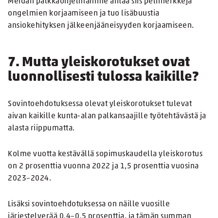
Meidän palkkaohjelmamme antaa siis pelimerkkejä
ongelmien korjaamiseen ja tuo lisäbuustia
ansiokehityksen jälkeenjääneisyyden korjaamiseen.
7. Mutta yleiskorotukset ovat
luonnollisesti tulossa kaikille?
Sovintoehdotuksessa olevat yleiskorotukset tulevat
aivan kaikille kunta-alan palkansaajille työtehtävästä ja
alasta riippumatta.
Kolme vuotta kestävällä sopimuskaudella yleiskorotus
on 2 prosenttia vuonna 2022 ja 1,5 prosenttia vuosina
2023–2024.
Lisäksi sovintoehdotuksessa on näille vuosille
järjestelyerää 0,4–0,5 prosenttia, ja tämän summan