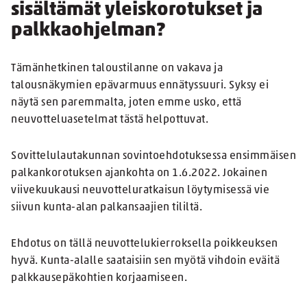
sisältämät yleiskorotukset ja
palkkaohjelman?
Tämänhetkinen taloustilanne on vakava ja
talousnäkymien epävarmuus ennätyssuuri. Syksy ei
näytä sen paremmalta, joten emme usko, että
neuvotteluasetelmat tästä helpottuvat.
Sovittelulautakunnan sovintoehdotuksessa ensimmäisen
palkankorotuksen ajankohta on 1.6.2022. Jokainen
viivekuukausi neuvotteluratkaisun löytymisessä vie
siivun kunta-alan palkansaajien tililtä.
Ehdotus on tällä neuvottelukierroksella poikkeuksen
hyvä. Kunta-alalle saataisiin sen myötä vihdoin eväitä
palkkausepäkohtien korjaamiseen.