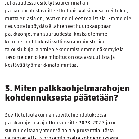
Julkisuudessa esitetyt suuremmatkin
palkankorotustavoitteet kelpaisivat sinänsä meillekin,
mutta eri asia on, ovatko ne olleet realistisia. Emme ole
neuvottelupöydässä lähteneet huutokauppaan
palkkaohjelman suuruudesta, koska olemme
kuunnelleet tarkasti valtiovarainministeriön
talouslukuja ja omien ekonomistiemme näkemyksiä.
Tavoitteiden oikea mitoitus on osa vastuullista ja
kestävää työmarkkinatoimintaa.
3. Miten palkkaohjelmarahojen
kohdennuksesta päätetään?
Sovittelulautakunnan sovitteluehdotuksessa
palkkaohjelma ajoittuu vuosille 2023–2027 ja on
suuruudeltaan yhteensä noin 5 prosenttia. Tästä
valtaosan eli 4,6 prosentin osalta kohdennuksesta