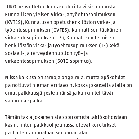
JUKO neuvottelee kuntasektorilla viisi sopimusta:
Kunnallisen yleisen virka- ja työehtosopimuksen
(KVTES), Kunnallisen opetushenkilöstön virka- ja
työehtosopimuksen (OVTES), Kunnallisen lääkärien
virkaehtosopimuksen (LS), Kunnallisen teknisen
henkilöstön virka- ja työehtosopimuksen (TS) sekä
Sosiaali- ja terveydenhuollon työ- ja
virkaehtosopimuksen (SOTE-sopimus).
Niissä kaikissa on samoja ongelmia, mutta epäkohdat
painottuvat hieman eri tavoin, koska jokaisella alalla on
omat palkkausjärjestelmänsä ja kunkin tehtävän
vähimmäispalkat.
Tämän takia jokainen ala sopii omista lähtökohdistaan
käsin, miten palkkaohjelmassa olevat korotukset
parhaiten suunnataan sen oman alan