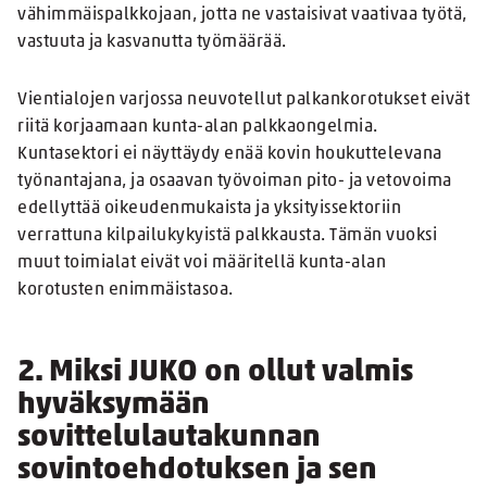
vähimmäispalkkojaan, jotta ne vastaisivat vaativaa työtä,
vastuuta ja kasvanutta työmäärää.
Vientialojen varjossa neuvotellut palkankorotukset eivät
riitä korjaamaan kunta-alan palkkaongelmia.
Kuntasektori ei näyttäydy enää kovin houkuttelevana
työnantajana, ja osaavan työvoiman pito- ja vetovoima
edellyttää oikeudenmukaista ja yksityissektoriin
verrattuna kilpailukykyistä palkkausta. Tämän vuoksi
muut toimialat eivät voi määritellä kunta-alan
korotusten enimmäistasoa.
2. Miksi JUKO on ollut valmis
hyväksymään
sovittelulautakunnan
sovintoehdotuksen ja sen