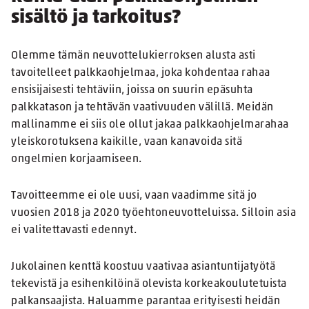
sisältö ja tarkoitus?
Olemme tämän neuvottelukierroksen alusta asti
tavoitelleet palkkaohjelmaa, joka kohdentaa rahaa
ensisijaisesti tehtäviin, joissa on suurin epäsuhta
palkkatason ja tehtävän vaativuuden välillä. Meidän
mallinamme ei siis ole ollut jakaa palkkaohjelmarahaa
yleiskorotuksena kaikille, vaan kanavoida sitä
ongelmien korjaamiseen.
Tavoitteemme ei ole uusi, vaan vaadimme sitä jo
vuosien 2018 ja 2020 työehtoneuvotteluissa. Silloin asia
ei valitettavasti edennyt.
Jukolainen kenttä koostuu vaativaa asiantuntijatyötä
tekevistä ja esihenkilöinä olevista korkeakoulutetuista
palkansaajista. Haluamme parantaa erityisesti heidän