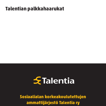
Talentian palkkahaarukat
Sosiaalialan korkeakoulutettujen
ammattijärjestö Talentia ry