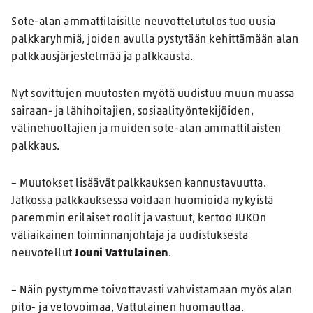
Sote-alan ammattilaisille neuvottelutulos tuo uusia
palkkaryhmiä, joiden avulla pystytään kehittämään alan
palkkausjärjestelmää ja palkkausta.
Nyt sovittujen muutosten myötä uudistuu muun muassa
sairaan- ja lähihoitajien, sosiaalityöntekijöiden,
välinehuoltajien ja muiden sote-alan ammattilaisten
palkkaus.
– Muutokset lisäävät palkkauksen kannustavuutta.
Jatkossa palkkauksessa voidaan huomioida nykyistä
paremmin erilaiset roolit ja vastuut, kertoo JUKOn
väliaikainen toiminnanjohtaja ja uudistuksesta
neuvotellut
Jouni Vattulainen
.
– Näin pystymme toivottavasti vahvistamaan myös alan
pito- ja vetovoimaa, Vattulainen huomauttaa.