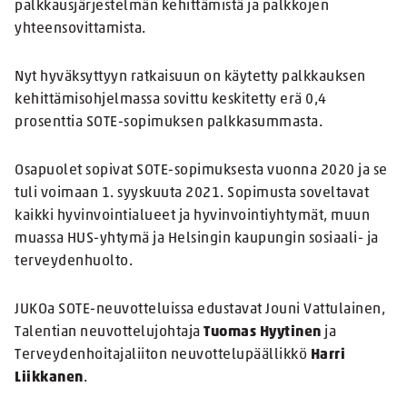
palkkausjärjestelmän kehittämistä ja palkkojen
yhteensovittamista.
Nyt hyväksyttyyn ratkaisuun on käytetty palkkauksen
kehittämisohjelmassa sovittu keskitetty erä 0,4
prosenttia SOTE-sopimuksen palkkasummasta.
Osapuolet sopivat SOTE-sopimuksesta vuonna 2020 ja se
tuli voimaan 1. syyskuuta 2021. Sopimusta soveltavat
kaikki hyvinvointialueet ja hyvinvointiyhtymät, muun
muassa HUS-yhtymä ja Helsingin kaupungin sosiaali- ja
terveydenhuolto.
JUKOa SOTE-neuvotteluissa edustavat Jouni Vattulainen,
Talentian neuvottelujohtaja
Tuomas Hyytinen
ja
Terveydenhoitajaliiton neuvottelupäällikkö
Harri
Liikkanen
.