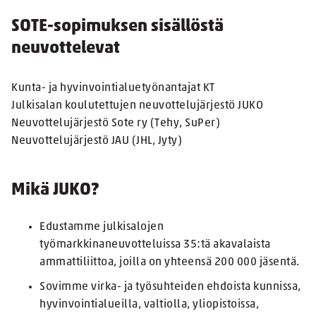
SOTE-sopimuksen sisällöstä
neuvottelevat
Kunta- ja hyvinvointialuetyönantajat KT
Julkisalan koulutettujen neuvottelujärjestö JUKO
Neuvottelujärjestö Sote ry (Tehy, SuPer)
Neuvottelujärjestö JAU (JHL, Jyty)
Mikä JUKO?
Edustamme julkisalojen
työmarkkinaneuvotteluissa 35:tä akavalaista
ammattiliittoa, joilla on yhteensä 200 000 jäsentä.
Sovimme virka- ja työsuhteiden ehdoista kunnissa,
hyvinvointialueilla, valtiolla, yliopistoissa,