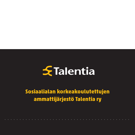
Sosiaalialan korkeakoulutettujen
ammattijärjestö Talentia ry