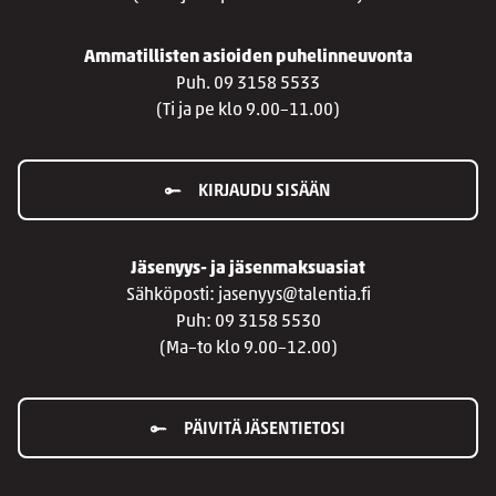
Ammatillisten asioiden puhelinneuvonta
Puh. 09 3158 5533
(Ti ja pe klo 9.00–11.00)
KIRJAUDU SISÄÄN
Jäsenyys- ja jäsenmaksuasiat
Sähköposti: jasenyys@talentia.fi
Puh: 09 3158 5530
(Ma–to klo 9.00–12.00)
PÄIVITÄ JÄSENTIETOSI