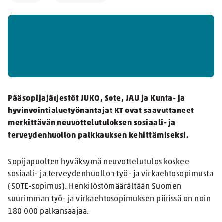
Pääsopijajärjestöt JUKO, Sote, JAU ja Kunta- ja
hyvinvointialuetyönantajat KT ovat saavuttaneet
merkittävän neuvottelutuloksen sosiaali- ja
terveydenhuollon palkkauksen kehittämiseksi.
Sopijapuolten hyväksymä neuvottelutulos koskee
sosiaali- ja terveydenhuollon työ- ja virkaehtosopimusta
(SOTE-sopimus). Henkilöstömäärältään Suomen
suurimman työ- ja virkaehtosopimuksen piirissä on noin
180 000 palkansaajaa.