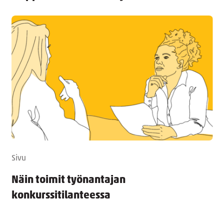
Sivu
Näin toimit työnantajan
konkurssitilanteessa