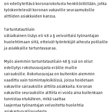
on edellytettävä koronarokotusta henkilöstöltään, jotka
työskentelevät koronan vakaville seuraamuksille
alttiiden asiakkaiden kanssa.
Tartuntatautilain
väliaikainen lisäys eli 48 a § velvoittaisi työnantajan
huolehtimaan siitä, etteivät työntekijät aiheuta potilaille
ja asiakkaille tartuntavaaraa.
Myös aiemmin tartuntatautilain 48 §:ssä on ollut
edellytys rokotussuojasta eräille muille
sairauksille. Rokotussuojaa on kuitenkin aiemmin
vaadittu vain toimintayksiköissä, joissa hoidetaan
vakaville sairauksille alttiita asiakkaita. Koronan
vakaville seurauksille alttiita ei voida aina kuitenkaan
tunnistaa etukäteen, mikä saattaa
laajentaa työnantajan velvoitetta huolehtia
asiakasturvallisuudesta.