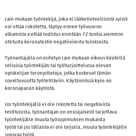
Lain mukaan työntekijä, joka ei lääketieteellisistä syistä
voi ottaa rokotetta, täytyy ennen työvuoron
alkamista esittää todistus enintään 72 tuntia aiemmin
otetusta koronatestin negatiivisesta tuloksesta.
Työnantajalla on esitetyn lain mukaan oikeus käsitellä
sellaisia työntekijän tai työharjoittelussa olevan
opiskelijan terveystietoja, jotka koskevat tämän
soveltuvuutta työtehtäviin. Käytännössä kyse on
koronapassin käytöstä.
Jos työntekijällä ei ole rokotetta tai negatiivista
testitulosta, työnantajan on ensisijaisesti tarjottava
työntekijälle muuta työsopimuksen mukaista
työtä tai jos tällaista ei ole tarjolla, muuta työntekijälle
sopivaa työtä.