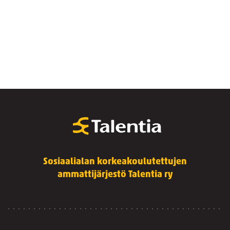
Sosiaalialan korkeakoulutettujen
ammattijärjestö Talentia ry