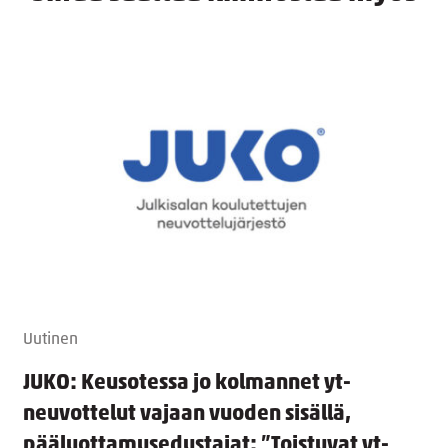
Uutinen
JUKO: Keusotessa jo kolmannet yt-
neuvottelut vajaan vuoden sisällä,
pääluottamusedustajat: ”Toistuvat yt-