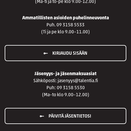
(Ma-ti ja to-pe klo 9.00-12.00)
Ammatillisten asioiden puhelinneuvonta
Puh. 09 3158 5533
(Ti ja pe klo 9.00–11.00)
KIRJAUDU SISÄÄN
Jäsenyys- ja jäsenmaksuasiat
Sähköposti: jasenyys@talentia.fi
Puh: 09 3158 5530
(Ma–to klo 9.00–12.00)
PÄIVITÄ JÄSENTIETOSI