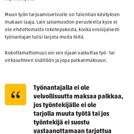
Muun työn tarjoamisvelvoite on Talentian käsityksen
mukaan laaja. Lain sanamuodon perusteella kyse ei
ole ehdottomasta rokotepakosta, koska ensisijaisesti
työnantajan tulisi tarjota muita töitä.
Rokottamattomuus voi sen sijaan vaikuttaa työ- tai
virkasuhteen sisältöön ja jopa palkanmaksuun.
Työnantajalla ei ole
velvollisuutta maksaa palkkaa,
jos työntekijälle ei ole
tarjolla muuta työtä tai jos
työntekijä ei suostu
vastaanottamaan tarjottua