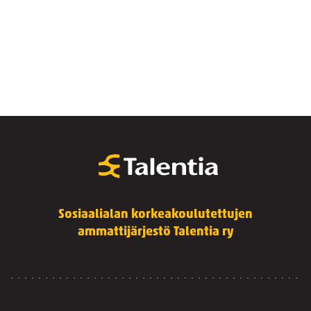
Sosiaalialan korkeakoulutettujen
ammattijärjestö Talentia ry