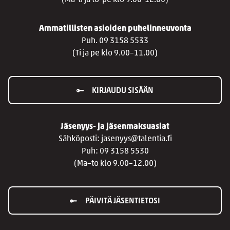
(Ma-ti ja to-pe klo 9.00-12.00)
Ammatillisten asioiden puhelinneuvonta
Puh. 09 3158 5533
(Ti ja pe klo 9.00–11.00)
KIRJAUDU SISÄÄN
Jäsenyys- ja jäsenmaksuasiat
Sähköposti: jasenyys@talentia.fi
Puh: 09 3158 5530
(Ma–to klo 9.00–12.00)
PÄIVITÄ JÄSENTIETOSI