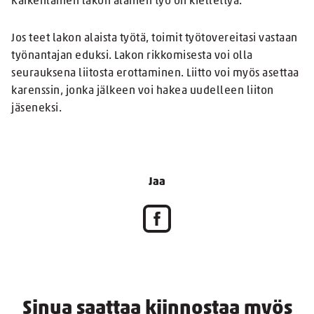
Kaikenlainen lakon alainen työ on kiellettyä.
Jos teet lakon alaista työtä, toimit työtovereitasi vastaan
työnantajan eduksi. Lakon rikkomisesta voi olla
seurauksena liitosta erottaminen. Liitto voi myös asettaa
karenssin, jonka jälkeen voi hakea uudelleen liiton
jäseneksi.
Jaa
Sinua saattaa kiinnostaa myös