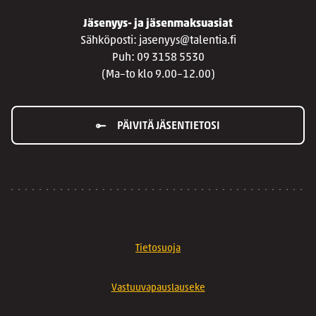
Jäsenyys- ja jäsenmaksuasiat
Sähköposti: jasenyys@talentia.fi
Puh: 09 3158 5530
(Ma–to klo 9.00–12.00)
PÄIVITÄ JÄSENTIETOSI
Tietosuoja
Vastuuvapauslauseke