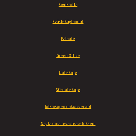
Sivukartta
Evästekäytännöt
Palaute
Green Office
Uutiskirje
SO-uutiskirje
Julkaisujen näköisversiot
Näytä omat evästeasetukseni