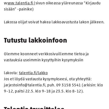
w
ww.talentia.fi
(sivun oikeassa yläreunassa “Kirjaudu
sisään” -painike)
Lakossa olijat voivat hakea lakkoavustusta lakon jälkeen.
Tutustu lakkoinfoon
Olemme koonneet verkkosivuillemme tietoa ja
vastauksia useimmin kysyttyihin kysymyksiin
lakosta:
talentia.fi/lakko
Jos et löydä vastausta kysymykseesi, ota yhteyttä:
jarjestoinfo@talentia.fi, puh. 09 3158 5541 (arkisin: klo
9–12, paitsi 22.5. klo 9–18 ja 23.5. klo 8–12).