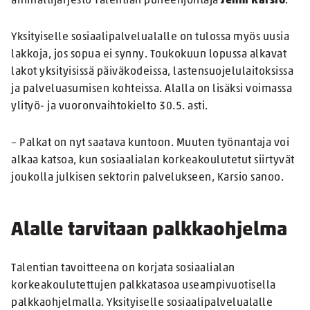
ammattijärjestö Talentian puheenjohtaja
Jenni Karsio
.
Yksityiselle sosiaalipalvelualalle on tulossa myös uusia
lakkoja, jos sopua ei synny. Toukokuun lopussa alkavat
lakot yksityisissä päiväkodeissa, lastensuojelulaitoksissa
ja palveluasumisen kohteissa. Alalla on lisäksi voimassa
ylityö- ja vuoronvaihtokielto 30.5. asti.
– Palkat on nyt saatava kuntoon. Muuten työnantaja voi
alkaa katsoa, kun sosiaalialan korkeakoulutetut siirtyvät
joukolla julkisen sektorin palvelukseen, Karsio sanoo.
Alalle tarvitaan palkkaohjelma
Talentian tavoitteena on korjata sosiaalialan
korkeakoulutettujen palkkatasoa useampivuotisella
palkkaohjelmalla. Yksityiselle sosiaalipalvelualalle