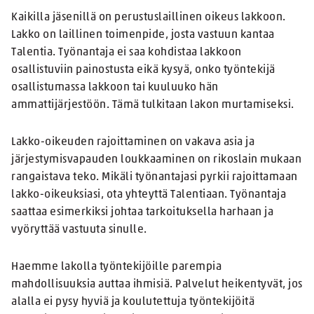
Kaikilla jäsenillä on perustuslaillinen oikeus lakkoon.
Lakko on laillinen toimenpide, josta vastuun kantaa
Talentia. Työnantaja ei saa kohdistaa lakkoon
osallistuviin painostusta eikä kysyä, onko työntekijä
osallistumassa lakkoon tai kuuluuko hän
ammattijärjestöön. Tämä tulkitaan lakon murtamiseksi.
Lakko-oikeuden rajoittaminen on vakava asia ja
järjestymisvapauden loukkaaminen on rikoslain mukaan
rangaistava teko. Mikäli työnantajasi pyrkii rajoittamaan
lakko-oikeuksiasi, ota yhteyttä Talentiaan. Työnantaja
saattaa esimerkiksi johtaa tarkoituksella harhaan ja
vyöryttää vastuuta sinulle.
Haemme lakolla työntekijöille parempia
mahdollisuuksia auttaa ihmisiä. Palvelut heikentyvät, jos
alalla ei pysy hyviä ja koulutettuja työntekijöitä