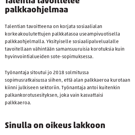
Talentia tavoittelee
palkkaohjelmaa
Talentian tavoitteena on korjata sosiaalialan
korkeakoulutettujen palkkatasoa useampivuotisella
palkkaohjelmalla. Yksityiselle sosiaalipalvelualalle
tavoitellaan vähintään samansuuruisia korotuksia kuin
hyvinvointialueiden sote-sopimuksessa.
Työnantaja sitoutui jo 2018 solmitussa
sopimusratkaisussa siihen, että alan palkkaeroa kurotaan
kiinni julkiseen sektoriin. Työnantaja antoi kuitenkin
palkankorotusesityksen, joka vain kasvattaisi
palkkaeroa.
Sinulla on oikeus lakkoon