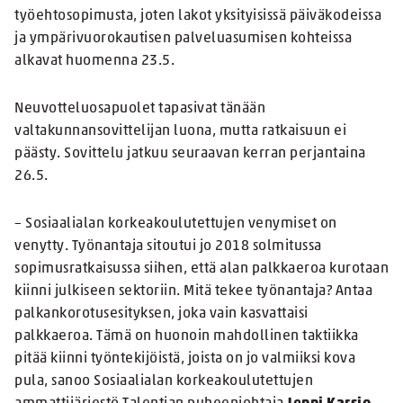
työehtosopimusta, joten lakot yksityisissä päiväkodeissa
ja ympärivuorokautisen palveluasumisen kohteissa
alkavat huomenna 23.5.
Neuvotteluosapuolet tapasivat tänään
valtakunnansovittelijan luona, mutta ratkaisuun ei
päästy. Sovittelu jatkuu seuraavan kerran perjantaina
26.5.
– Sosiaalialan korkeakoulutettujen venymiset on
venytty. Työnantaja sitoutui jo 2018 solmitussa
sopimusratkaisussa siihen, että alan palkkaeroa kurotaan
kiinni julkiseen sektoriin. Mitä tekee työnantaja? Antaa
palkankorotusesityksen, joka vain kasvattaisi
palkkaeroa. Tämä on huonoin mahdollinen taktiikka
pitää kiinni työntekijöistä, joista on jo valmiiksi kova
pula, sanoo Sosiaalialan korkeakoulutettujen