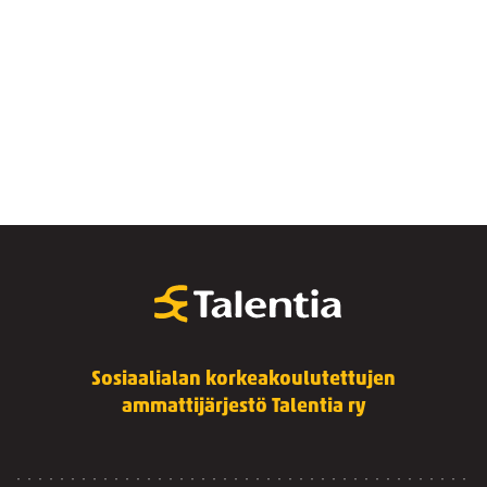
Sosiaalialan korkeakoulutettujen
ammattijärjestö Talentia ry