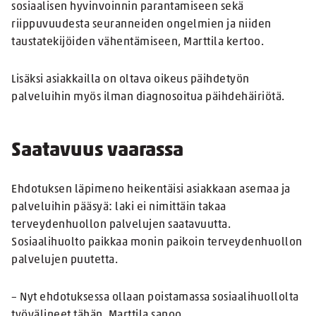
sosiaalisen hyvinvoinnin parantamiseen sekä
riippuvuudesta seuranneiden ongelmien ja niiden
taustatekijöiden vähentämiseen, Marttila kertoo.
Lisäksi asiakkailla on oltava oikeus päihdetyön
palveluihin myös ilman diagnosoitua päihdehäiriötä.
Saatavuus vaarassa
Ehdotuksen läpimeno heikentäisi asiakkaan asemaa ja
palveluihin pääsyä: laki ei nimittäin takaa
terveydenhuollon palvelujen saatavuutta.
Sosiaalihuolto paikkaa monin paikoin terveydenhuollon
palvelujen puutetta.
– Nyt ehdotuksessa ollaan poistamassa sosiaalihuollolta
työvälineet tähän, Marttila sanoo.