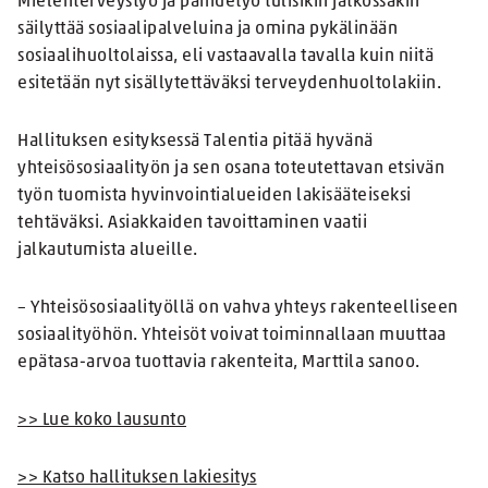
Mielenterveystyö ja päihdetyö tulisikin jatkossakin
säilyttää sosiaalipalveluina ja omina pykälinään
sosiaalihuoltolaissa, eli vastaavalla tavalla kuin niitä
esitetään nyt sisällytettäväksi terveydenhuoltolakiin.
Hallituksen esityksessä Talentia pitää hyvänä
yhteisösosiaalityön ja sen osana toteutettavan etsivän
työn tuomista hyvinvointialueiden lakisääteiseksi
tehtäväksi. Asiakkaiden tavoittaminen vaatii
jalkautumista alueille.
– Yhteisösosiaalityöllä on vahva yhteys rakenteelliseen
sosiaalityöhön. Yhteisöt voivat toiminnallaan muuttaa
epätasa-arvoa tuottavia rakenteita, Marttila sanoo.
>> Lue koko lausunto
>> Katso hallituksen lakiesitys