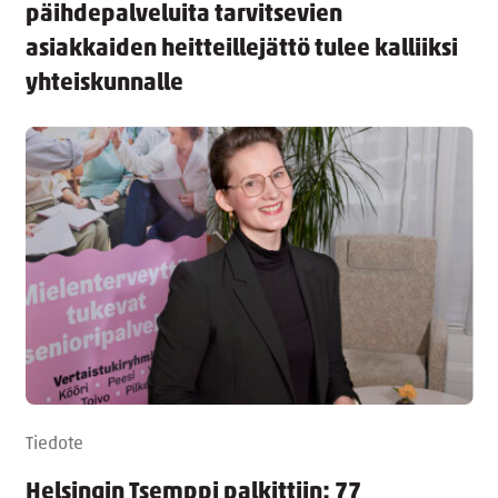
päihdepalveluita tarvitsevien
asiakkaiden heitteillejättö tulee kalliiksi
yhteiskunnalle
Tiedote
Helsingin Tsemppi palkittiin: 77