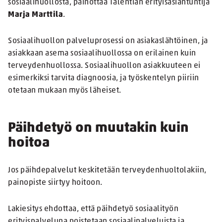
sosiaalihuollosta, painottaa Talentian erityisasiantuntija
Marja Marttila
.
Sosiaalihuollon palveluprosessi on asiakaslähtöinen, ja
asiakkaan asema sosiaalihuollossa on erilainen kuin
terveydenhuollossa. Sosiaalihuollon asiakkuuteen ei
esimerkiksi tarvita diagnoosia, ja työskentelyn piiriin
otetaan mukaan myös läheiset.
Päihdetyö on muutakin kuin
hoitoa
Jos päihdepalvelut keskitetään terveydenhuoltolakiin,
painopiste siirtyy hoitoon.
Lakiesitys ehdottaa, että päihdetyö sosiaalityön
erityispalveluna poistetaan sosiaalipalveluista ja