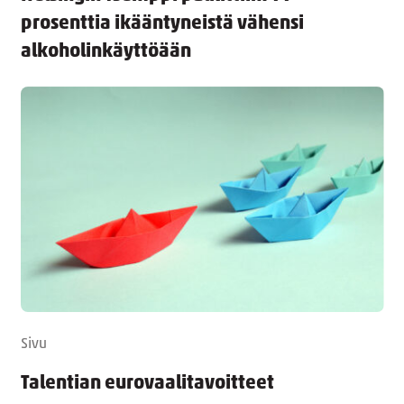
prosenttia ikääntyneistä vähensi
alkoholinkäyttöään
Sivu
Talentian eurovaalitavoitteet