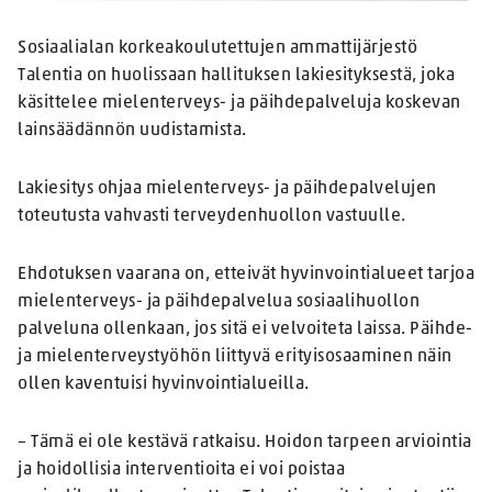
Sosiaalialan korkeakoulutettujen ammattijärjestö
Talentia on huolissaan hallituksen lakiesityksestä, joka
käsittelee mielenterveys- ja päihdepalveluja koskevan
lainsäädännön uudistamista.
Lakiesitys ohjaa mielenterveys- ja päihdepalvelujen
toteutusta vahvasti terveydenhuollon vastuulle.
Ehdotuksen vaarana on, etteivät hyvinvointialueet tarjoa
mielenterveys- ja päihdepalvelua sosiaalihuollon
palveluna ollenkaan, jos sitä ei velvoiteta laissa. Päihde-
ja mielenterveystyöhön liittyvä erityisosaaminen näin
ollen kaventuisi hyvinvointialueilla.
– Tämä ei ole kestävä ratkaisu. Hoidon tarpeen arviointia
ja hoidollisia interventioita ei voi poistaa