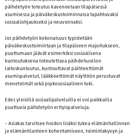
päihdetyön toteutus kavennetaan tilapäisessä
asumisessa ja päiväkeskustoiminnassa tapahtuvaksi
sosiaaliohjaukseksi ja neuvonnaksi.
Jos päihdetyön kokonaisuus typistetään
päiväkeskustoimintaan ja tilapäiseen majoitukseen,
puuttumaan jäävät esimerkiksi sosiaalisena
kuntoutuksena toteutettava päihdehuollon
laitoskuntoutus, kuntouttavat päihteettömät
asumispalvelut, lääkkeettömät näyttöön perustuvat
menetelmät sekä psykososiaalinen tuki.
Edes yleisillä sosiaalipalveluilla ei voi paikkailla
puuttuvia päihdetyön erityispalveluja.
– Asiakas tarvitsee hoidon lisäksi tukea elämänhallinnan
ja elämäntilanteen kohentamiseen, toimintakyvyn ja