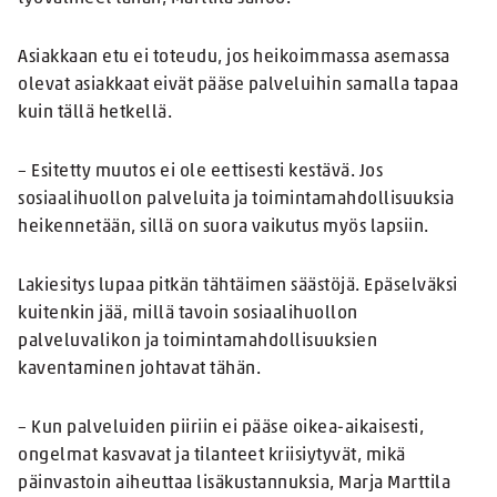
Asiakkaan etu ei toteudu, jos heikoimmassa asemassa
olevat asiakkaat eivät pääse palveluihin samalla tapaa
kuin tällä hetkellä.
– Esitetty muutos ei ole eettisesti kestävä. Jos
sosiaalihuollon palveluita ja toimintamahdollisuuksia
heikennetään, sillä on suora vaikutus myös lapsiin.
Lakiesitys lupaa pitkän tähtäimen säästöjä. Epäselväksi
kuitenkin jää, millä tavoin sosiaalihuollon
palveluvalikon ja toimintamahdollisuuksien
kaventaminen johtavat tähän.
– Kun palveluiden piiriin ei pääse oikea-aikaisesti,
ongelmat kasvavat ja tilanteet kriisiytyvät, mikä
päinvastoin aiheuttaa lisäkustannuksia, Marja Marttila