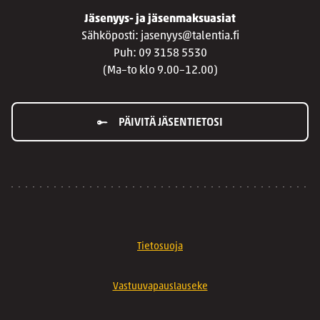
Jäsenyys- ja jäsenmaksuasiat
Sähköposti: jasenyys@talentia.fi
Puh: 09 3158 5530
(Ma–to klo 9.00–12.00)
PÄIVITÄ JÄSENTIETOSI
Tietosuoja
Vastuuvapauslauseke