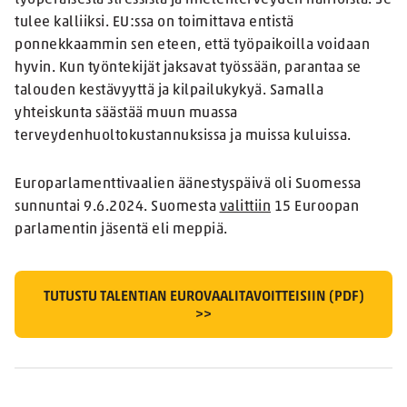
työperäisestä stressistä ja mielenterveyden häiriöistä. Se
tulee kalliiksi. EU:ssa on toimittava entistä
ponnekkaammin sen eteen, että työpaikoilla voidaan
hyvin. Kun työntekijät jaksavat työssään, parantaa se
talouden kestävyyttä ja kilpailukykyä. Samalla
yhteiskunta säästää muun muassa
terveydenhuoltokustannuksissa ja muissa kuluissa.
Europarlamenttivaalien äänestyspäivä oli Suomessa
sunnuntai 9.6.2024. Suomesta
valittiin
15 Euroopan
parlamentin jäsentä eli meppiä.
TUTUSTU TALENTIAN EUROVAALITAVOITTEISIIN (PDF)
>>