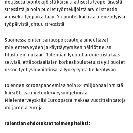
neljäsosa työntekijöistä kärsii liiallisesta työperäisestä
stressistä ja noin puolet työntekijöistä arvioi stressin
yleiseksi työpaikallaan. Yli puolet kaikista menetetyistä
työpäivistä johtuu stressistä.
Suomessa eniten sairauspoissaoloja aiheuttavat
mielenterveyden ja käyttäytymisen häiriöt Kelan
tilastojen mukaan. Talentian työolobarometrista taas
selviää, että sosiaalialan korkeakoulutetuista yli puolet
uskoo työhyvinvointinsa ja työkykynsä heikentyvän.
Jo ennen koronapandemiaa noin 84 miljoonaa ihmistä
kärsi EU:ssa mielenterveysongelmista.
Mielenterveyskriisi Euroopassa maksaa vuosittain satoja
miljardeja euroja.
Talentian ehdotukset toimenpiteiksi: