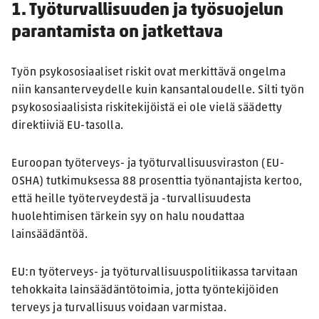
1. Työturvallisuuden ja työsuojelun
parantamista on jatkettava
Työn psykososiaaliset riskit ovat merkittävä ongelma
niin kansanterveydelle kuin kansantaloudelle. Silti työn
psykososiaalisista riskitekijöistä ei ole vielä säädetty
direktiiviä EU-tasolla.
Euroopan työterveys- ja työturvallisuusviraston (EU-
OSHA) tutkimuksessa 88 prosenttia työnantajista kertoo,
että heille työterveydestä ja -turvallisuudesta
huolehtimisen tärkein syy on halu noudattaa
lainsäädäntöä.
EU:n työterveys- ja työturvallisuuspolitiikassa tarvitaan
tehokkaita lainsäädäntötoimia, jotta työntekijöiden
terveys ja turvallisuus voidaan varmistaa.