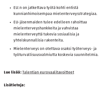
EU:n on jatkettava työtä kohti entistä
kunnianhimoisempaa mielenterveysstrategiaa.
EU-jäsenmaiden tulee edelleen rahoittaa
mielenterveyshankkeita ja vahvistaa
mielenterveyttä tukevia sosiaalisia ja
yhteiskunnallisia rakenteita.
Mielenterveys on otettava osaksi työterveys- ja
työturvallisuusvalmiutta koskevia suunnitelmia.
Lue lisää:
Talentian eurovaalitavoitteet
Lisätietoja: