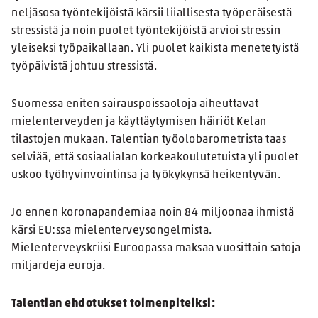
neljäsosa työntekijöistä kärsii liiallisesta työperäisestä
stressistä ja noin puolet työntekijöistä arvioi stressin
yleiseksi työpaikallaan. Yli puolet kaikista menetetyistä
työpäivistä johtuu stressistä.
Suomessa eniten sairauspoissaoloja aiheuttavat
mielenterveyden ja käyttäytymisen häiriöt Kelan
tilastojen mukaan. Talentian työolobarometrista taas
selviää, että sosiaalialan korkeakoulutetuista yli puolet
uskoo työhyvinvointinsa ja työkykynsä heikentyvän.
Jo ennen koronapandemiaa noin 84 miljoonaa ihmistä
kärsi EU:ssa mielenterveysongelmista.
Mielenterveyskriisi Euroopassa maksaa vuosittain satoja
miljardeja euroja.
Talentian ehdotukset toimenpiteiksi: