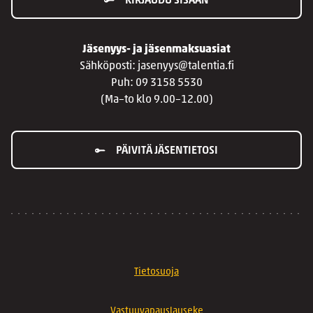
KIRJAUDU SISÄÄN
Jäsenyys- ja jäsenmaksuasiat
Sähköposti: jasenyys@talentia.fi
Puh: 09 3158 5530
(Ma–to klo 9.00–12.00)
PÄIVITÄ JÄSENTIETOSI
Tietosuoja
Vastuuvapauslauseke