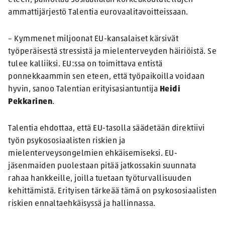
eteen, painottaa Sosiaalialan korkeakoulutettujen
ammattijärjestö Talentia eurovaalitavoitteissaan.
– Kymmenet miljoonat EU-kansalaiset kärsivät
työperäisestä stressistä ja mielenterveyden häiriöistä. Se
tulee kalliiksi. EU:ssa on toimittava entistä
ponnekkaammin sen eteen, että työpaikoilla voidaan
hyvin, sanoo Talentian erityisasiantuntija
Heidi
Pekkarinen
.
Talentia ehdottaa, että EU-tasolla säädetään direktiivi
työn psykososiaalisten riskien ja
mielenterveysongelmien ehkäisemiseksi. EU-
jäsenmaiden puolestaan pitää jatkossakin suunnata
rahaa hankkeille, joilla tuetaan työturvallisuuden
kehittämistä. Erityisen tärkeää tämä on psykososiaalisten
riskien ennaltaehkäisyssä ja hallinnassa.