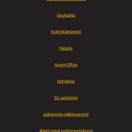
Sivukartta
Evästekäytännöt
Palaute
Green Office
Uutiskirje
SO-uutiskirje
Julkaisujen näköisversiot
Näytä omat evästeasetukseni