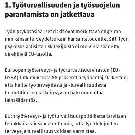
1. Työturvallisuuden ja työsuojelun
parantamista on jatkettava
Työn psykososiaaliset riskit ovat merkittävä ongelma
niin kansanterveydelle kuin kansantaloudelle. Silti työn
psykososiaalisista riskitekijöistä ei ole vielä säädetty
direktiiviä EU-tasolla.
Euroopan työterveys- ja työturvallisuusviraston (EU-
OSHA) tutkimuksessa 88 prosenttia työnantajista kertoo,
että heille työterveydestä ja -turvallisuudesta
huolehtimisen tärkein syy on halu noudattaa
lainsäädäntöä.
EU:n työterveys- ja työturvallisuuspolitiikassa tarvitaan
tehokkaita lainsäädäntötoimia, jotta työntekijöiden
terveys ja turvallisuus voidaan varmistaa.