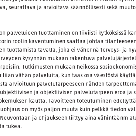
a, seurattava ja arvioitava säännöllisesti sekä muuto
on palveluiden tuottaminen on tiiviisti kytköksissä k
orin roolin kaventuminen saattaa johtaa tilanteeseen,
n tuottamista tavalla, joka ei vähennä terveys- ja hy
terveyden kysynnän mukaan rakentuva palvelujärjeste
tarpeisiin. Tutkimusten mukaan heikossa sosioekonom
 liian vähän palveluita, kun taas osa väestöstä käyttä
ta arvioituun palvelutarpeeseen nähden tarpeettoman
ubjektiivisen ja objektiivisen palvelutarpeen eroa ja s
kokemuksen kautta. Tavoitteen toteutuminen edellytt
eluohjaus on myös paljon muuta kuin pelkkä tiedon väli
 Neuvontaan ja ohjaukseen liittyy aina vähintäänm a
ta tukea.