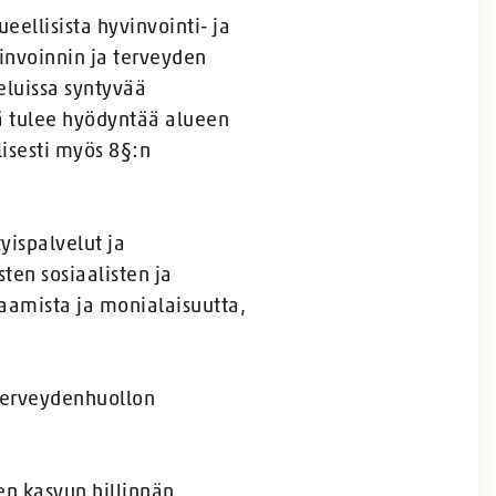
ellisista hyvinvointi- ja
invoinnin ja terveyden
eluissa syntyvää
ä tulee hyödyntää alueen
isesti myös 8§:n
ispalvelut ja
ten sosiaalisten ja
saamista ja monialaisuutta,
 terveydenhuollon
en kasvun hillinnän