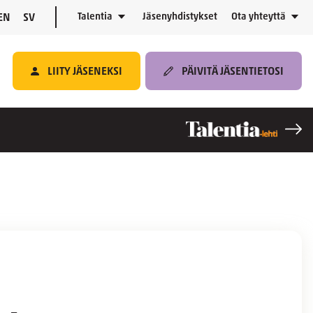
Talentia
Jäsenyhdistykset
Ota yhteyttä
EN
SV
LIITY JÄSENEKSI
PÄIVITÄ JÄSENTIETOSI