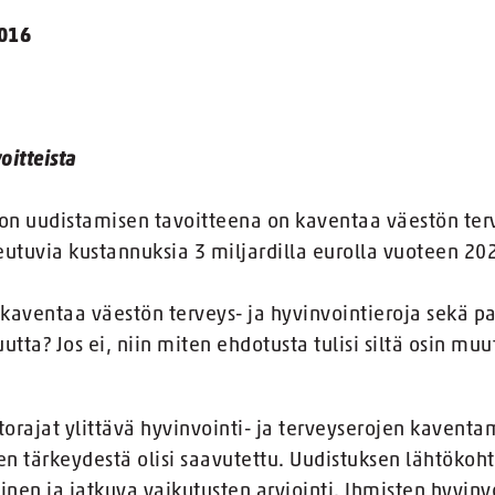
2016
oitteista
lon uudistamisen tavoitteena on kaventaa väestön terv
iheutuvia kustannuksia 3 miljardilla eurolla vuoteen 2
 kaventaa väestön terveys- ja hyvinvointieroja sekä p
tta? Jos ei, niin miten ehdotusta tulisi siltä osin muu
ntorajat ylittävä hyvinvointi- ja terveyserojen kavent
een tärkeydestä olisi saavutettu. Uudistuksen lähtöko
inen ja jatkuva vaikutusten arviointi. Ihmisten hyvinv