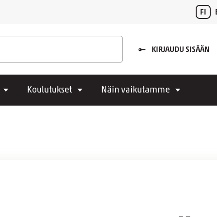
FI
KIRJAUDU SISÄÄN
Koulutukset
Näin vaikutamme