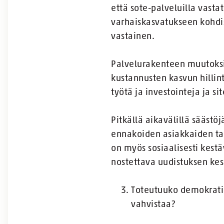
että sote-palveluilla vast
varhaiskasvatukseen kohdist
vastainen.
Palvelurakenteen muutoksil
kustannusten kasvun hillin
työtä ja investointeja ja 
Pitkällä aikavälillä säästö
ennakoiden asiakkaiden tar
on myös sosiaalisesti kest
nostettava uudistuksen kes
Toteutuuko demokratia 
vahvistaa?