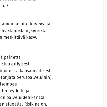
ntaa?
jainen tavoite terveys- ja
ahvistamista nykyisestä
än merkittävä kasvu
ää painetta
tuu erityisesti
t Suomessa kansainvälisesti
 (ohjata peruspalveluihin),
kaisempaa
 terveydelle ja
llon palveluiden kanssa
n alueella. Risikinä on,