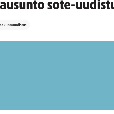
lausunto sote-uudist
maakuntauudistus