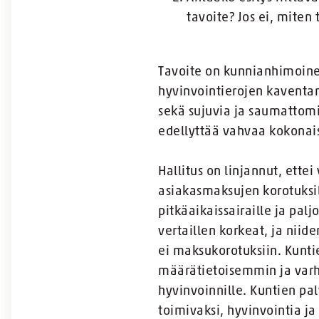
tavoite? Jos ei, miten
Tavoite on kunnianhimoinen 
hyvinvointierojen kaventam
sekä sujuvia ja saumattomi
edellyttää vahvaa kokonai
Hallitus on linjannut, ette
asiakasmaksujen korotuksil
pitkäaikaissairaille ja pal
vertaillen korkeat, ja nii
ei maksukorotuksiin. Kunt
määrätietoisemmin ja varhe
hyvinvoinnille. Kuntien pal
toimivaksi, hyvinvointia j