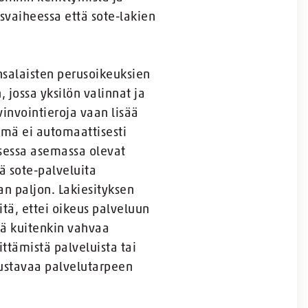
svaiheessa että sote-lakien
ansalaisten perusoikeuksien
 jossa yksilön valinnat ja
vinvointieroja vaan lisää
lmä ei automaattisesti
isessa asemassa olevat
ä sote-palveluita
 paljon. Lakiesityksen
itä, ettei oikeus palveluun
ää kuitenkin vahvaa
ttämistä palveluista tai
lustavaa palvelutarpeen