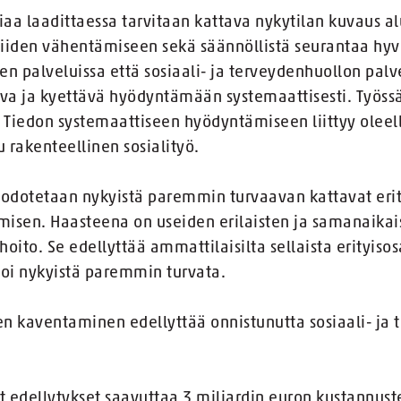
a laadittaessa tarvitaan kattava nykytilan kuvaus alue
 niiden vähentämiseen sekä säännöllistä seurantaa hyv
en palveluissa että sosiaali- ja terveydenhuollon palv
ava ja kyettävä hyödyntämään systemaattisesti. Työss
Tiedon systemaattiseen hyödyntämiseen liittyy oleell
u rakenteellinen sosialityö.
odotetaan nykyistä paremmin turvaavan kattavat erity
amisen. Haasteena on useiden erilaisten ja samanaikais
oito. Se edellyttää ammattilaisilta sellaista erityiso
voi nykyistä paremmin turvata.
jen kaventaminen edellyttää onnistunutta sosiaali- ja
ät edellytykset saavuttaa 3 miljardin euron kustannust