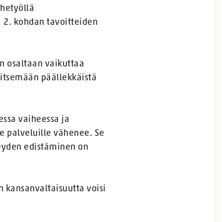
rhetyöllä
ä 2. kohdan tavoitteiden
n osaltaan vaikuttaa
litsemään päällekkäistä
sessa vaiheessa ja
e palveluille vähenee. Se
veyden edistäminen on
n kansanvaltaisuutta voisi