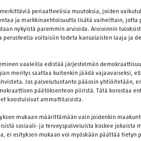
merkittäviä periaatteelisia muutoksia, joiden vaikutuk
entaa ja markkinaehtoisuutta lisätä vaiheittain, jott
aan nykyistä paremmin arvioida. Arvioinnin tuloksist
 perusteella voitaisiin todeta kansalaisten laaja ja d
minen vaaleilla edistää järjestelmän demokraattisuu
an meritys saattaa kuitenkin jäädä vajaavaiseksi, ell
hvisteta. Jos palvelutuotanto pääosin yhtiöitetään, e
mokraattisen päätöksenteon piiristä. Tätä korostaa ent
et koostuisivat ammattilaisista.
sityksen mukaan määrittämään vain joidenkin maakunti
eisistä sosiaali- ja terveyspalveluista koskee jokaist
uota, ei esityksen mukaan voi myöskään päättää tietyn 