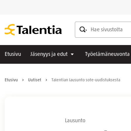
Hae sivustolta
Etusivu
Jäsenyys ja edut
Työelämäneuvonta
Etusivu
Uutiset
Talentian lausunto sote-uudistuksesta
Lausunto