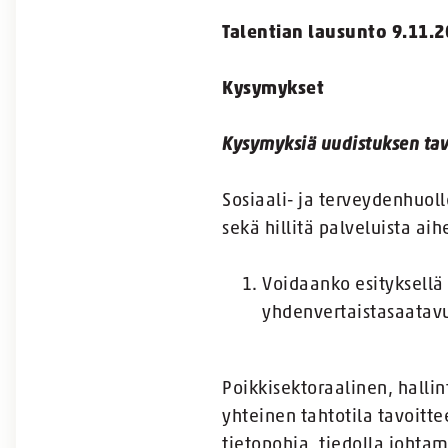
Talentian lausunto 9.11.
Kysymykset
Kysymyksiä uudistuksen tav
Sosiaali- ja terveydenhuol
sekä hillitä palveluista a
Voidaanko esityksellä
yhdenvertaistasaatavuu
Poikkisektoraalinen, halli
yhteinen tahtotila tavoitt
tietopohja, tiedolla johtam