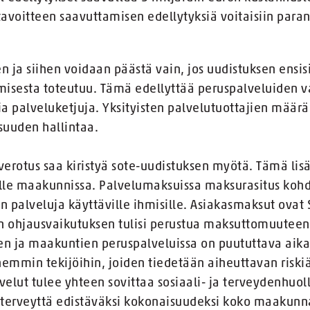
 tavoitteen saavuttamisen edellytyksiä voitaisiin para
ja siihen voidaan päästä vain, jos uudistuksen ensisi
isesta toteutuu. Tämä edellyttää peruspalveluiden v
a palveluketjuja. Yksityisten palvelutuottajien määr
suuden hallintaa.
i verotus saa kiristyä sote-uudistuksen myötä. Tämä lis
le maakunnissa. Palvelumaksuissa maksurasitus kohdis
jon palveluja käyttäville ihmisille. Asiakasmaksut ova
den ohjausvaikutuksen tulisi perustua maksuttomuuteen
ien ja maakuntien peruspalveluissa on puututtava ai
mmin tekijöihin, joiden tiedetään aiheuttavan riskiä
velut tulee yhteen sovittaa sosiaali- ja terveydenhuo
a terveyttä edistäväksi kokonaisuudeksi koko maakunna