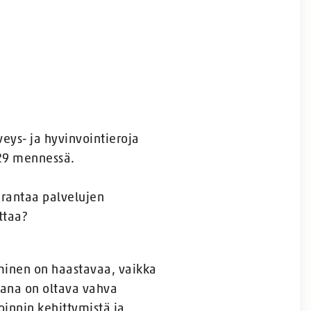
eys- ja hyvinvointieroja
029 mennessä.
arantaa palvelujen
ttaa?
aminen on haastavaa, vaikka
htana on oltava vahva
oinnin kehittymistä ja