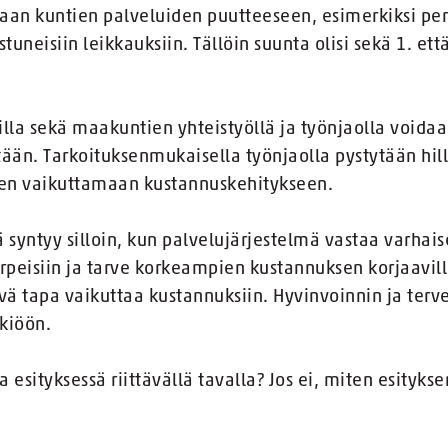
ataan kuntien palveluiden puutteeseen, esimerkiksi pe
uneisiin leikkauksiin. Tällöin suunta olisi sekä 1. ett
la sekä maakuntien yhteistyöllä ja työnjaolla voidaa
tään. Tarkoituksenmukaisella työnjaolla pystytään hil
siten vaikuttamaan kustannuskehitykseen.
jä syntyy silloin, kun palvelujärjestelmä vastaa varhai
peisiin ja tarve korkeampien kustannuksen korjaavill
ävä tapa vaikuttaa kustannuksiin. Hyvinvoinnin ja ter
kiöön.
esityksessä riittävällä tavalla? Jos ei, miten esitykse