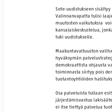
Sote-uudistukseen sisältyy 
Valinnanvapatta tulisi laaj
muutosten vaikutuksia void
kansalaiskeskustelua, jonka
tuki uudistukselle.
Maakuntavaltuuston valitse
hyväksymän palvelustrategi
demokraattista ohjausta va
toiminnasta siirtyy pois de
tuotantoyhtiöiden hallituks
Osa palveluista tullaan e
järjestämisvastuu lakisäät
ei itse tiettyä palvelua t