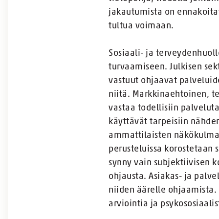
jakautumista on ennakoitav
tultua voimaan.
Sosiaali- ja terveydenhuoll
turvaamiseen. Julkisen sekt
vastuut ohjaavat palveluide
niitä. Markkinaehtoinen, 
vastaa todellisiin palvelu
käyttävät tarpeisiin nähden
ammattilaisten näkökulmas
perusteluissa korostetaan s
synny vain subjektiivisen 
ohjausta. Asiakas- ja palv
niiden äärelle ohjaamista.
arviointia ja psykososiaalis