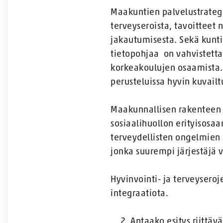
Maakuntien palvelustrategia
terveyseroista, tavoitteet
jakautumisesta. Sekä kunti
tietopohjaa on vahvistett
korkeakoulujen osaamista. 
perusteluissa hyvin kuvailt
Maakunnallisen rakenteen 
sosiaalihuollon erityisosa
terveydellisten ongelmien h
jonka suurempi järjestäjä 
Hyvinvointi- ja terveysero
integraatiota.
Antaako esitys riittäv