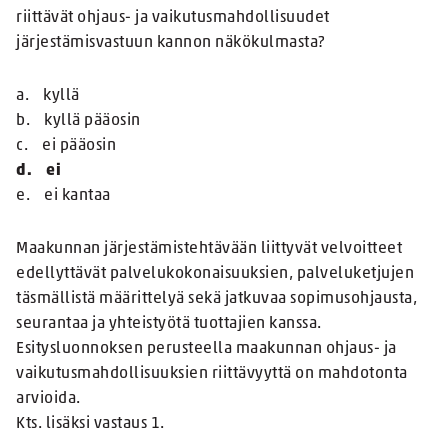
riittävät ohjaus- ja vaikutusmahdollisuudet
järjestämisvastuun kannon näkökulmasta?
a. kyllä
b. kyllä pääosin
c. ei pääosin
d. ei
e. ei kantaa
Maakunnan järjestämistehtävään liittyvät velvoitteet
edellyttävät palvelukokonaisuuksien, palveluketjujen
täsmällistä määrittelyä sekä jatkuvaa sopimusohjausta,
seurantaa ja yhteistyötä tuottajien kanssa.
Esitysluonnoksen perusteella maakunnan ohjaus- ja
vaikutusmahdollisuuksien riittävyyttä on mahdotonta
arvioida.
Kts. lisäksi vastaus 1.