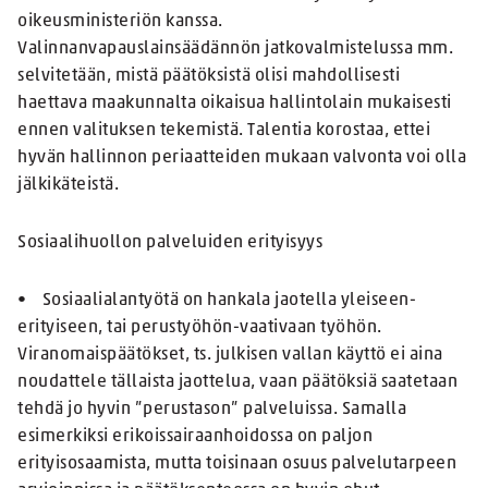
oikeusministeriön kanssa.
Valinnanvapauslainsäädännön jatkovalmistelussa mm.
selvitetään, mistä päätöksistä olisi mahdollisesti
haettava maakunnalta oikaisua hallintolain mukaisesti
ennen valituksen tekemistä. Talentia korostaa, ettei
hyvän hallinnon periaatteiden mukaan valvonta voi olla
jälkikäteistä.
Sosiaalihuollon palveluiden erityisyys
• Sosiaalialantyötä on hankala jaotella yleiseen-
erityiseen, tai perustyöhön-vaativaan työhön.
Viranomaispäätökset, ts. julkisen vallan käyttö ei aina
noudattele tällaista jaottelua, vaan päätöksiä saatetaan
tehdä jo hyvin ”perustason” palveluissa. Samalla
esimerkiksi erikoissairaanhoidossa on paljon
erityisosaamista, mutta toisinaan osuus palvelutarpeen