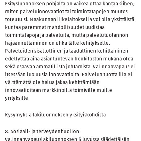
Esitysluonnoksen pohjalta on vaikea ottaa kantaa siihen,
miten palveluinnovaatiot tai toimintatapojen muutos
toteutuisi. Maakunnan liikelaitoksella voi olla yksittäistä
kuntaa paremmat mahdollisuudet uudistaa
toimintatapoja ja palveluita, mutta palvelutuotannon
hajaannuttaminen on uhka tälle kehitykselle.
Palveluiden sisällöllinen ja laadullinen kehittäminen
edellyttää aina asiantuntevan henkilöstön mukana oloa
sekä osaavaa ammatillista johtamista. Valinnanvapaus ei
itsessään luo uusia innovaatioita. Palvelun tuottajilla ei
välttämättä ole halua jakaa kehittämiään
innovaatioitaan markkinoilla toimiville muille
yrityksille.
Kysymyksiä lakiluonnoksen yksityiskohdista
8. Sosiaali- ja terveydenhuollon
valinnanvapauslakiluonnoksen 3 luvussa säädettäisiin