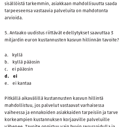
sisällöistä tarkemmin, asiakkaan mahdollisuutta saada
tarpeeseensa vastaavia palveluita on mahdotonta
arvioida.
5. Antaako uudistus riittävät edellytykset saavuttaa 3
miljardin euron kustannusten kasvun hillinnän tavoite?
a. kyllä
b. kyllä pääosin
c. ei pääosin
d. ei
e. ei kantaa
Pitkällä aikavälillä kustannusten kasvun hillintä
mahdollistuu, jos palvelut vastaavat varhaisessa
vaiheessa ja ennakoiden asiakkaiden tarpeisiin ja tarve
korkeampien kustannuksen korjaaville palveluille