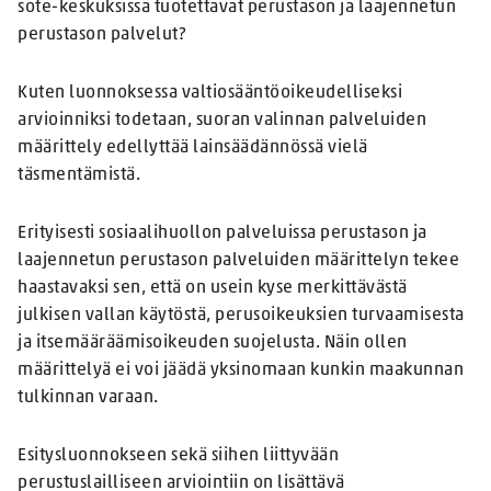
sote-keskuksissa tuotettavat perustason ja laajennetun
perustason palvelut?
Kuten luonnoksessa valtiosääntöoikeudelliseksi
arvioinniksi todetaan, suoran valinnan palveluiden
määrittely edellyttää lainsäädännössä vielä
täsmentämistä.
Erityisesti sosiaalihuollon palveluissa perustason ja
laajennetun perustason palveluiden määrittelyn tekee
haastavaksi sen, että on usein kyse merkittävästä
julkisen vallan käytöstä, perusoikeuksien turvaamisesta
ja itsemääräämisoikeuden suojelusta. Näin ollen
määrittelyä ei voi jäädä yksinomaan kunkin maakunnan
tulkinnan varaan.
Esitysluonnokseen sekä siihen liittyvään
perustuslailliseen arviointiin on lisättävä