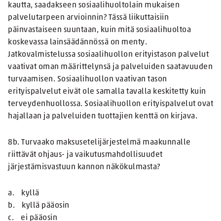
kautta, saadakseen sosiaalihuoltolain mukaisen
palvelutarpeen arvioinnin? Tässä liikuttaisiin
päinvastaiseen suuntaan, kuin mitä sosiaalihuoltoa
koskevassa lainsäädännössä on menty.
Jatkovalmistelussa sosiaalihuollon erityistason palvelut
vaativat oman määrittelynsä ja palveluiden saatavuuden
turvaamisen. Sosiaalihuollon vaativan tason
erityispalvelut eivät ole samalla tavalla keskitetty kuin
terveydenhuollossa. Sosiaalihuollon erityispalvelut ovat
hajallaan ja palveluiden tuottajien kenttä on kirjava.
8b. Turvaako maksusetelijärjestelmä maakunnalle
riittävät ohjaus- ja vaikutusmahdollisuudet
järjestämisvastuun kannon näkökulmasta?
a. kyllä
b. kyllä pääosin
c. ei pääosin