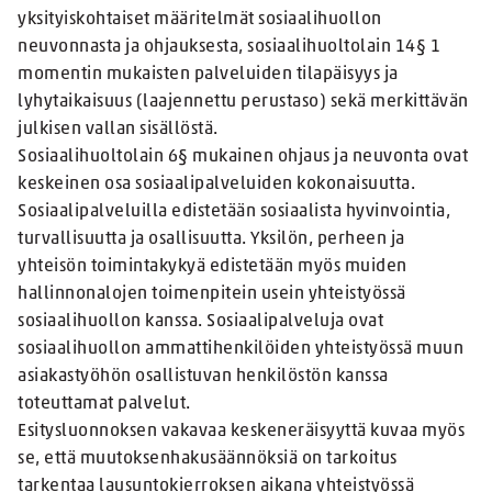
yksityiskohtaiset määritelmät sosiaalihuollon
neuvonnasta ja ohjauksesta, sosiaalihuoltolain 14§ 1
momentin mukaisten palveluiden tilapäisyys ja
lyhytaikaisuus (laajennettu perustaso) sekä merkittävän
julkisen vallan sisällöstä.
Sosiaalihuoltolain 6§ mukainen ohjaus ja neuvonta ovat
keskeinen osa sosiaalipalveluiden kokonaisuutta.
Sosiaalipalveluilla edistetään sosiaalista hyvinvointia,
turvallisuutta ja osallisuutta. Yksilön, perheen ja
yhteisön toimintakykyä edistetään myös muiden
hallinnonalojen toimenpitein usein yhteistyössä
sosiaalihuollon kanssa. Sosiaalipalveluja ovat
sosiaalihuollon ammattihenkilöiden yhteistyössä muun
asiakastyöhön osallistuvan henkilöstön kanssa
toteuttamat palvelut.
Esitysluonnoksen vakavaa keskeneräisyyttä kuvaa myös
se, että muutoksenhakusäännöksiä on tarkoitus
tarkentaa lausuntokierroksen aikana yhteistyössä