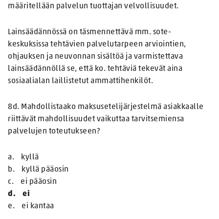
määritellään palvelun tuottajan velvollisuudet.
Lainsäädännössä on täsmennettävä mm. sote-
keskuksissa tehtävien palvelutarpeen arviointien,
ohjauksen ja neuvonnan sisältöä ja varmistettava
lainsäädännöllä se, että ko. tehtäviä tekevät aina
sosiaalialan laillistetut ammattihenkilöt.
8d. Mahdollistaako maksusetelijärjestelmä asiakkaalle
riittävät mahdollisuudet vaikuttaa tarvitsemiensa
palvelujen toteutukseen?
a. kyllä
b. kyllä pääosin
c. ei pääosin
d. ei
e. ei kantaa