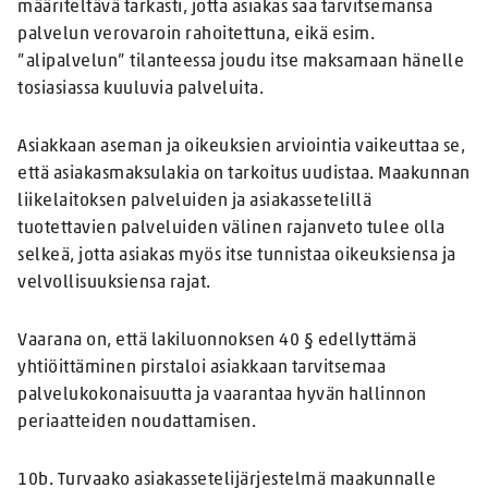
määriteltävä tarkasti, jotta asiakas saa tarvitsemansa
palvelun verovaroin rahoitettuna, eikä esim.
”alipalvelun” tilanteessa joudu itse maksamaan hänelle
tosiasiassa kuuluvia palveluita.
Asiakkaan aseman ja oikeuksien arviointia vaikeuttaa se,
että asiakasmaksulakia on tarkoitus uudistaa. Maakunnan
liikelaitoksen palveluiden ja asiakassetelillä
tuotettavien palveluiden välinen rajanveto tulee olla
selkeä, jotta asiakas myös itse tunnistaa oikeuksiensa ja
velvollisuuksiensa rajat.
Vaarana on, että lakiluonnoksen 40 § edellyttämä
yhtiöittäminen pirstaloi asiakkaan tarvitsemaa
palvelukokonaisuutta ja vaarantaa hyvän hallinnon
periaatteiden noudattamisen.
10b. Turvaako asiakassetelijärjestelmä maakunnalle