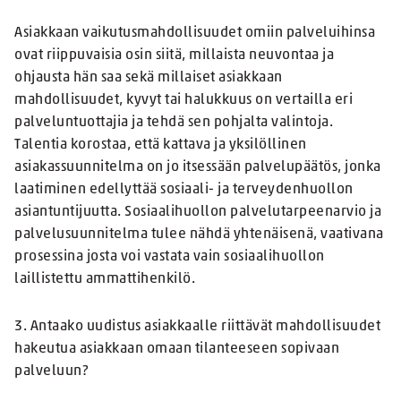
Asiakkaan vaikutusmahdollisuudet omiin palveluihinsa
ovat riippuvaisia osin siitä, millaista neuvontaa ja
ohjausta hän saa sekä millaiset asiakkaan
mahdollisuudet, kyvyt tai halukkuus on vertailla eri
palveluntuottajia ja tehdä sen pohjalta valintoja.
Talentia korostaa, että kattava ja yksilöllinen
asiakassuunnitelma on jo itsessään palvelupäätös, jonka
laatiminen edellyttää sosiaali- ja terveydenhuollon
asiantuntijuutta. Sosiaalihuollon palvelutarpeenarvio ja
palvelusuunnitelma tulee nähdä yhtenäisenä, vaativana
prosessina josta voi vastata vain sosiaalihuollon
laillistettu ammattihenkilö.
3. Antaako uudistus asiakkaalle riittävät mahdollisuudet
hakeutua asiakkaan omaan tilanteeseen sopivaan
palveluun?