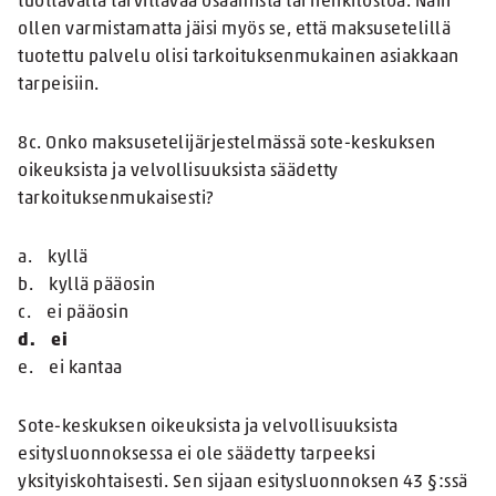
tuottavalla tarvittavaa osaamista tai henkilöstöä. Näin
ollen varmistamatta jäisi myös se, että maksusetelillä
tuotettu palvelu olisi tarkoituksenmukainen asiakkaan
tarpeisiin.
8c. Onko maksusetelijärjestelmässä sote-keskuksen
oikeuksista ja velvollisuuksista säädetty
tarkoituksenmukaisesti?
a. kyllä
b. kyllä pääosin
c. ei pääosin
d. ei
e. ei kantaa
Sote-keskuksen oikeuksista ja velvollisuuksista
esitysluonnoksessa ei ole säädetty tarpeeksi
yksityiskohtaisesti. Sen sijaan esitysluonnoksen 43 §:ssä