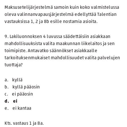
Maksusetelijärjestelmä samoin kuin koko valmistelussa
oleva valinnanvapausjärjestelmä edellyttää Talentian
vastauksissa 1, 2 ja 8b esille nostamia asioita.
9. Lakiluonnoksen 4 luvussa säädettäisiin asiakkaan
mahdollisuuksista valita maakunnan liikelaitos ja sen
toimipiste. Antavatko säännökset asiakkaalle
tarkoituksenmukaiset mahdollisuudet valita palvelujen
tuottaja?
a. kyllä
b. kyllä pääosin
c. ei pääosin
d. ei
e. ei kantaa
Kts. vastaus 1 ja 8a.