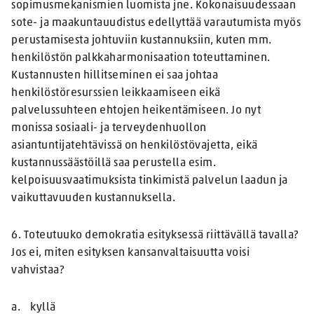
sopimusmekanismien luomista jne. Kokonaisuudessaan
sote- ja maakuntauudistus edellyttää varautumista myös
perustamisesta johtuviin kustannuksiin, kuten mm.
henkilöstön palkkaharmonisaation toteuttaminen.
Kustannusten hillitseminen ei saa johtaa
henkilöstöresurssien leikkaamiseen eikä
palvelussuhteen ehtojen heikentämiseen. Jo nyt
monissa sosiaali- ja terveydenhuollon
asiantuntijatehtävissä on henkilöstövajetta, eikä
kustannussäästöillä saa perustella esim.
kelpoisuusvaatimuksista tinkimistä palvelun laadun ja
vaikuttavuuden kustannuksella.
6. Toteutuuko demokratia esityksessä riittävällä tavalla?
Jos ei, miten esityksen kansanvaltaisuutta voisi
vahvistaa?
a. kyllä