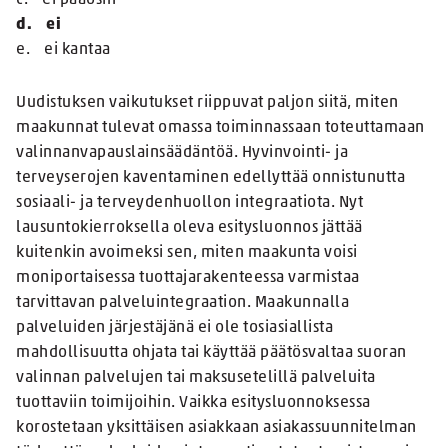
c. ei pääosin
d. ei
e. ei kantaa
Uudistuksen vaikutukset riippuvat paljon siitä, miten
maakunnat tulevat omassa toiminnassaan toteuttamaan
valinnanvapauslainsäädäntöä. Hyvinvointi- ja
terveyserojen kaventaminen edellyttää onnistunutta
sosiaali- ja terveydenhuollon integraatiota. Nyt
lausuntokierroksella oleva esitysluonnos jättää
kuitenkin avoimeksi sen, miten maakunta voisi
moniportaisessa tuottajarakenteessa varmistaa
tarvittavan palveluintegraation. Maakunnalla
palveluiden järjestäjänä ei ole tosiasiallista
mahdollisuutta ohjata tai käyttää päätösvaltaa suoran
valinnan palvelujen tai maksusetelillä palveluita
tuottaviin toimijoihin. Vaikka esitysluonnoksessa
korostetaan yksittäisen asiakkaan asiakassuunnitelman