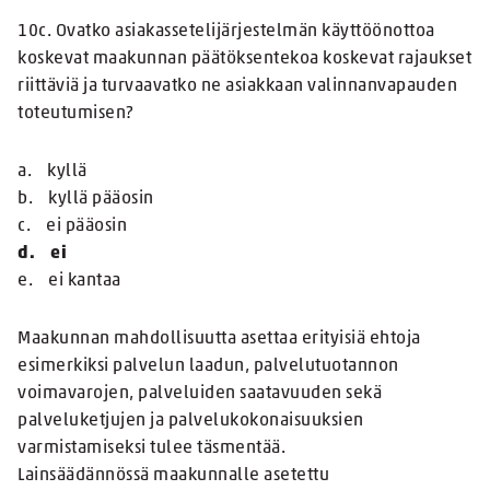
10c. Ovatko asiakassetelijärjestelmän käyttöönottoa
koskevat maakunnan päätöksentekoa koskevat rajaukset
riittäviä ja turvaavatko ne asiakkaan valinnanvapauden
toteutumisen?
a. kyllä
b. kyllä pääosin
c. ei pääosin
d. ei
e. ei kantaa
Maakunnan mahdollisuutta asettaa erityisiä ehtoja
esimerkiksi palvelun laadun, palvelutuotannon
voimavarojen, palveluiden saatavuuden sekä
palveluketjujen ja palvelukokonaisuuksien
varmistamiseksi tulee täsmentää.
Lainsäädännössä maakunnalle asetettu