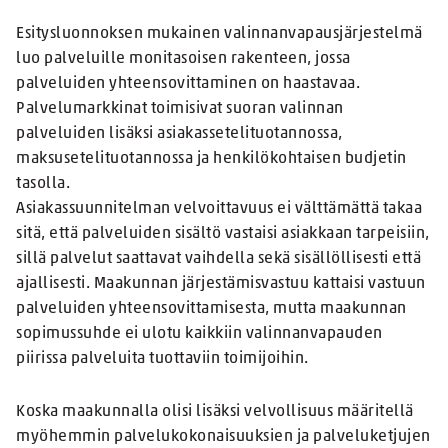
Esitysluonnoksen mukainen valinnanvapausjärjestelmä
luo palveluille monitasoisen rakenteen, jossa
palveluiden yhteensovittaminen on haastavaa.
Palvelumarkkinat toimisivat suoran valinnan
palveluiden lisäksi asiakassetelituotannossa,
maksusetelituotannossa ja henkilökohtaisen budjetin
tasolla.
Asiakassuunnitelman velvoittavuus ei välttämättä takaa
sitä, että palveluiden sisältö vastaisi asiakkaan tarpeisiin,
sillä palvelut saattavat vaihdella sekä sisällöllisesti että
ajallisesti. Maakunnan järjestämisvastuu kattaisi vastuun
palveluiden yhteensovittamisesta, mutta maakunnan
sopimussuhde ei ulotu kaikkiin valinnanvapauden
piirissa palveluita tuottaviin toimijoihin.
Koska maakunnalla olisi lisäksi velvollisuus määritellä
myöhemmin palvelukokonaisuuksien ja palveluketjujen