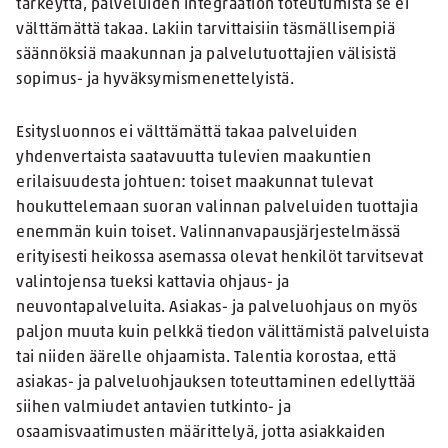
tärkeyttä, palveluiden integraation toteutumista se ei
välttämättä takaa. Lakiin tarvittaisiin täsmällisempiä
säännöksiä maakunnan ja palvelutuottajien välisistä
sopimus- ja hyväksymismenettelyistä.
Esitysluonnos ei välttämättä takaa palveluiden
yhdenvertaista saatavuutta tulevien maakuntien
erilaisuudesta johtuen: toiset maakunnat tulevat
houkuttelemaan suoran valinnan palveluiden tuottajia
enemmän kuin toiset. Valinnanvapausjärjestelmässä
erityisesti heikossa asemassa olevat henkilöt tarvitsevat
valintojensa tueksi kattavia ohjaus- ja
neuvontapalveluita. Asiakas- ja palveluohjaus on myös
paljon muuta kuin pelkkä tiedon välittämistä palveluista
tai niiden äärelle ohjaamista. Talentia korostaa, että
asiakas- ja palveluohjauksen toteuttaminen edellyttää
siihen valmiudet antavien tutkinto- ja
osaamisvaatimusten määrittelyä, jotta asiakkaiden