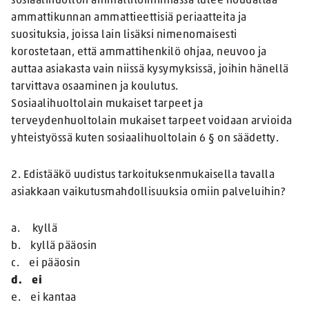
sosiaalihuollon ammattitoiminnassa tulee noudattaa
ammattikunnan ammattieettisiä periaatteita ja
suosituksia, joissa lain lisäksi nimenomaisesti
korostetaan, että ammattihenkilö ohjaa, neuvoo ja
auttaa asiakasta vain niissä kysymyksissä, joihin hänellä
tarvittava osaaminen ja koulutus.
Sosiaalihuoltolain mukaiset tarpeet ja
terveydenhuoltolain mukaiset tarpeet voidaan arvioida
yhteistyössä kuten sosiaalihuoltolain 6 § on säädetty.
2. Edistääkö uudistus tarkoituksenmukaisella tavalla
asiakkaan vaikutusmahdollisuuksia omiin palveluihin?
a. kyllä
b. kyllä pääosin
c. ei pääosin
d. ei
e. ei kantaa