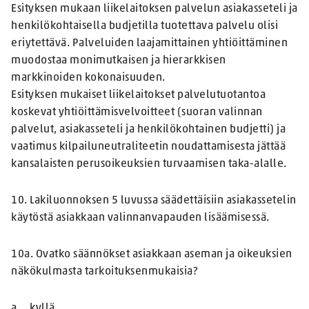
Esityksen mukaan liikelaitoksen palvelun asiakasseteli ja
henkilökohtaisella budjetilla tuotettava palvelu olisi
eriytettävä. Palveluiden laajamittainen yhtiöittäminen
muodostaa monimutkaisen ja hierarkkisen
markkinoiden kokonaisuuden.
Esityksen mukaiset liikelaitokset palvelutuotantoa
koskevat yhtiöittämisvelvoitteet (suoran valinnan
palvelut, asiakasseteli ja henkilökohtainen budjetti) ja
vaatimus kilpailuneutraliteetin noudattamisesta jättää
kansalaisten perusoikeuksien turvaamisen taka-alalle.
10. Lakiluonnoksen 5 luvussa säädettäisiin asiakassetelin
käytöstä asiakkaan valinnanvapauden lisäämisessä.
10a. Ovatko säännökset asiakkaan aseman ja oikeuksien
näkökulmasta tarkoituksenmukaisia?
a. kyllä