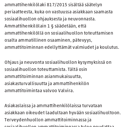
ammattihenkilölaki 817/2015 sisältää säätelyn
periaatteesta, kuka on vastuussa asiakkaan saamasta
sosiaalihuollon ohjauksesta ja neuvonnasta.
Ammattihenkilölain 1 § säädetään, että
ammattihenkilöllä on sosiaalihuollon toteuttamisen
osalta ammatillinen osaaminen, pätevyys,
ammattitoiminnan edellyttämät valmiudet ja koulutus.
Ohjaus ja neuvonta sosiaalihuollon kysymyksissä on
sosiaalihuollon toteuttamista. Tältä osin
ammattitoiminnan asianmukaisuutta,
asiakasturvallisuutta ja ammattihenkilön
ammattitoimintaa valvoo Valvira.
Asiakaslaissa ja ammattihenkilölaissa turvataan
asiakkaan oikeudet laadultaan hyvään sosiaalihuoltoon.
Terveydenhuollon ammattitoiminnassa ja