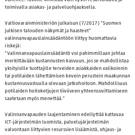
vähenee. Tavoite onnistuu vain hyvin resursoidulla ja
toimivalla asiakas- ja palveluohjauksella.
Valtiovarainministeriön julkaisun (7/2017) ”Suomen
julkisen talouden näkymät ja haasteet”
valinnanvapauslainsäädäntöön liittyy huomattavia
riskejä:
”Valinnanvapauslainsäädäntö voi pahimmillaan johtaa
merkittävään kustannusten kasvuun, jos se mahdollistaa
yksityisille tuottajille terveiden asiakkaiden valikoinnin
tai potilaiden lähettämisen kevein perustein maakunnan
kustannusvastuulla olevaan jatkohoitoon. Mahdollisuus
potilaiden hoitoketjujen tiiviiseen yhteensovittamiseen
saatetaan myös menettää.”
Valinnanvapauden laajentaminen edellyttää kattavaa
ICT-järjestelmän luomista, palvelujärjestelmän
valvontaan liittyvien resurssien lisäämistä, ohjaus- ja