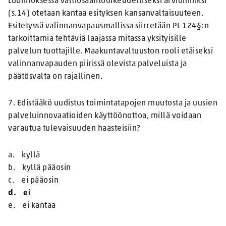
Luonnoksessa valtiosääntöoikeudelliseksi arvioinniksi
(s.14) otetaan kantaa esityksen kansanvaltaisuuteen.
Esitetyssä valinnanvapausmallissa siirretään PL 124§:n
tarkoittamia tehtäviä laajassa mitassa yksityisille
palvelun tuottajille. Maakuntavaltuuston rooli etäiseksi
valinnanvapauden piirissä olevista palveluista ja
päätösvalta on rajallinen.
7. Edistääkö uudistus toimintatapojen muutosta ja uusien
palveluinnovaatioiden käyttöönottoa, millä voidaan
varautua tulevaisuuden haasteisiin?
a. kyllä
b. kyllä pääosin
c. ei pääosin
d. ei
e. ei kantaa