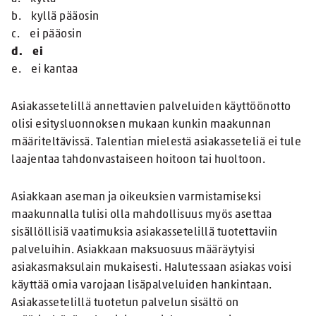
b. kyllä pääosin
c. ei pääosin
d. ei
e. ei kantaa
Asiakassetelillä annettavien palveluiden käyttöönotto
olisi esitysluonnoksen mukaan kunkin maakunnan
määriteltävissä. Talentian mielestä asiakasseteliä ei tule
laajentaa tahdonvastaiseen hoitoon tai huoltoon.
Asiakkaan aseman ja oikeuksien varmistamiseksi
maakunnalla tulisi olla mahdollisuus myös asettaa
sisällöllisiä vaatimuksia asiakassetelillä tuotettaviin
palveluihin. Asiakkaan maksuosuus määräytyisi
asiakasmaksulain mukaisesti. Halutessaan asiakas voisi
käyttää omia varojaan lisäpalveluiden hankintaan.
Asiakassetelillä tuotetun palvelun sisältö on