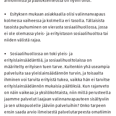
arvioinnissa ja päätöksenteossa on hyvin ohut.
• Esityksen mukaan asiakkaalla olisi valinnanvapaus
kolmessa vaiheessa ja kolmella eri tasolla. Tällaisista
tasoista puhuminen on vierasta sosiaalihuollossa, jossa
ei ole olemassa yleis- ja erityistason sosiaalihuoltoa tai
niiden välistä rajaa.
• Sosiaalihuollossa on toki yleis- ja
erityislainsäädäntöä, ja sosiaalihuoltolaissa on
määritelty erityisen tuen tarve. Kuitenkin yhä useampia
palveluita saa yleislainsäädännön turvin, ja toisaalta
ihminen voi tarvita erityistä tukea, vaikka hän ei tarvitse
erityislainsäädännön mukaisia päätöksiä. Kun rajanveto
on näin vaikeaa ja yksilökohtaista, niin millä perusteella
jaamme palvelut laajaan valinnanvapauteen sisältyviin
ja sen ulkopuolelle jääviin palveluihin? Onko tarpeen
ensin saada arvio ilmeisestä palvelutarpeesta omatiimin