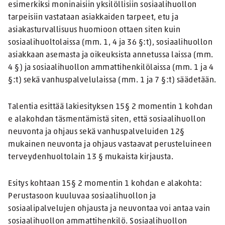
esimerkiksi moninaisiin yksilöllisiin sosiaalihuollon
tarpeisiin vastataan asiakkaiden tarpeet, etu ja
asiakasturvallisuus huomioon ottaen siten kuin
sosiaalihuoltolaissa (mm. 1, 4 ja 36 §:t), sosiaalihuollon
asiakkaan asemasta ja oikeuksista annetussa laissa (mm.
4 §) ja sosiaalihuollon ammattihenkilölaissa (mm. 1 ja 4
§:t) sekä vanhuspalvelulaissa (mm. 1 ja 7 §:t) säädetään.
Talentia esittää lakiesityksen 15§ 2 momentin 1 kohdan
e alakohdan täsmentämistä siten, että sosiaalihuollon
neuvonta ja ohjaus sekä vanhuspalveluiden 12§
mukainen neuvonta ja ohjaus vastaavat perusteluineen
terveydenhuoltolain 13 § mukaista kirjausta.
Esitys kohtaan 15§ 2 momentin 1 kohdan e alakohta:
Perustasoon kuuluvaa sosiaalihuollon ja
sosiaalipalvelujen ohjausta ja neuvontaa voi antaa vain
sosiaalihuollon ammattihenkilö. Sosiaalihuollon