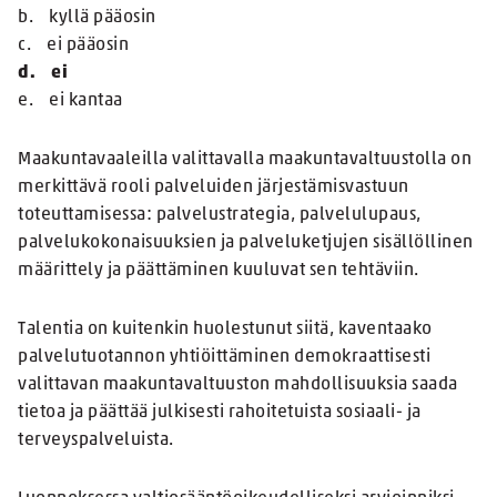
b. kyllä pääosin
c. ei pääosin
d. ei
e. ei kantaa
Maakuntavaaleilla valittavalla maakuntavaltuustolla on
merkittävä rooli palveluiden järjestämisvastuun
toteuttamisessa: palvelustrategia, palvelulupaus,
palvelukokonaisuuksien ja palveluketjujen sisällöllinen
määrittely ja päättäminen kuuluvat sen tehtäviin.
Talentia on kuitenkin huolestunut siitä, kaventaako
palvelutuotannon yhtiöittäminen demokraattisesti
valittavan maakuntavaltuuston mahdollisuuksia saada
tietoa ja päättää julkisesti rahoitetuista sosiaali- ja
terveyspalveluista.