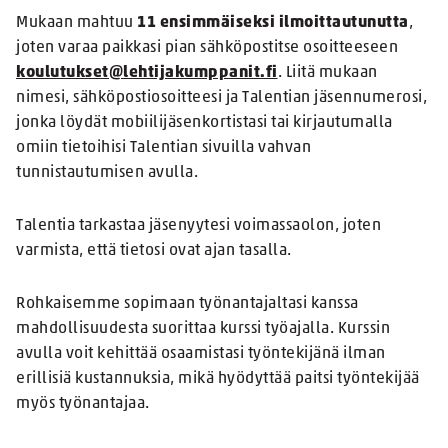
Mukaan mahtuu
11 ensimmäiseksi ilmoittautunutta
,
joten varaa paikkasi pian sähköpostitse osoitteeseen
koulutukset@lehtijakumppanit.fi
. Liitä mukaan
nimesi, sähköpostiosoitteesi ja Talentian jäsennumerosi,
jonka löydät mobiilijäsenkortistasi tai kirjautumalla
omiin tietoihisi Talentian sivuilla vahvan
tunnistautumisen avulla.
Talentia tarkastaa jäsenyytesi voimassaolon, joten
varmista, että tietosi ovat ajan tasalla.
Rohkaisemme sopimaan työnantajaltasi kanssa
mahdollisuudesta suorittaa kurssi työajalla. Kurssin
avulla voit kehittää osaamistasi työntekijänä ilman
erillisiä kustannuksia, mikä hyödyttää paitsi työntekijää
myös työnantajaa.