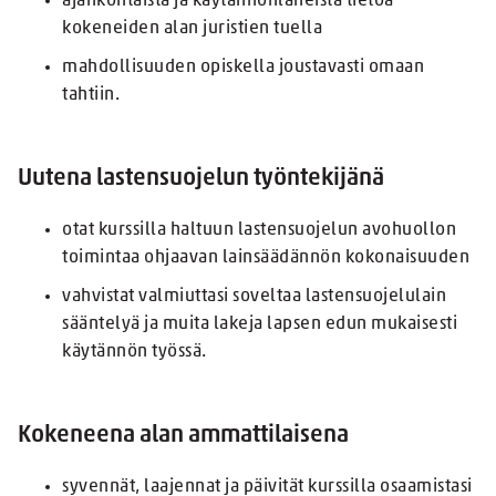
ajankohtaista ja käytännönläheistä tietoa
kokeneiden alan juristien tuella
mahdollisuuden opiskella joustavasti omaan
tahtiin.
Uutena lastensuojelun työntekijänä
otat kurssilla haltuun lastensuojelun avohuollon
toimintaa ohjaavan lainsäädännön kokonaisuuden
vahvistat valmiuttasi soveltaa lastensuojelulain
sääntelyä ja muita lakeja lapsen edun mukaisesti
käytännön työssä.
Kokeneena alan ammattilaisena
syvennät, laajennat ja päivität kurssilla osaamistasi