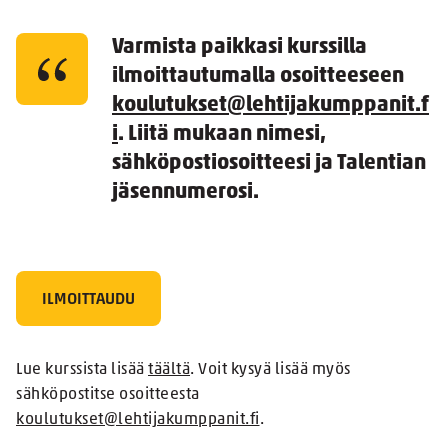
Varmista paikkasi kurssilla
ilmoittautumalla osoitteeseen
koulutukset@lehtijakumppanit.f
i
. Liitä mukaan nimesi,
sähköpostiosoitteesi ja Talentian
jäsennumerosi.
ILMOITTAUDU
Lue kurssista lisää
täältä
. Voit kysyä lisää myös
sähköpostitse osoitteesta
koulutukset@lehtijakumppanit.fi
.