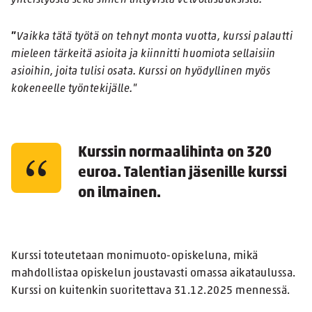
yhteistyöstä sekä siihen liittyvistä velvollisuuksista.
”
”
Vaikka tätä työtä on tehnyt monta vuotta, kurssi palautti
mieleen tärkeitä asioita ja kiinnitti huomiota sellaisiin
asioihin, joita tulisi osata. Kurssi on hyödyllinen myös
kokeneelle työntekijälle.
”
Kurssin normaalihinta on 320
euroa. Talentian jäsenille kurssi
on ilmainen.
Kurssi toteutetaan monimuoto-opiskeluna, mikä
mahdollistaa opiskelun joustavasti omassa aikataulussa.
Kurssi on kuitenkin suoritettava 31.12.2025 mennessä.