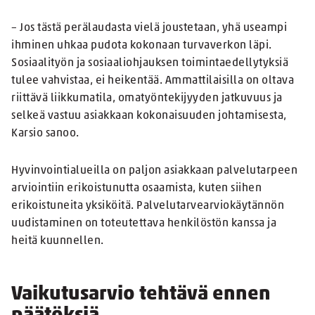
– Jos tästä perälaudasta vielä joustetaan, yhä useampi
ihminen uhkaa pudota kokonaan turvaverkon läpi.
Sosiaalityön ja sosiaaliohjauksen toimintaedellytyksiä
tulee vahvistaa, ei heikentää. Ammattilaisilla on oltava
riittävä liikkumatila, omatyöntekijyyden jatkuvuus ja
selkeä vastuu asiakkaan kokonaisuuden johtamisesta,
Karsio sanoo.
Hyvinvointialueilla on paljon asiakkaan palvelutarpeen
arviointiin erikoistunutta osaamista, kuten siihen
erikoistuneita yksiköitä. Palvelutarvearviokäytännön
uudistaminen on toteutettava henkilöstön kanssa ja
heitä kuunnellen.
Vaikutusarvio tehtävä ennen