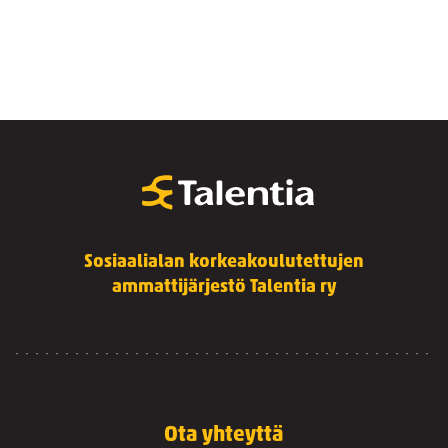
Sosiaalialan korkeakoulutettujen
ammattijärjestö Talentia ry
Ota yhteyttä