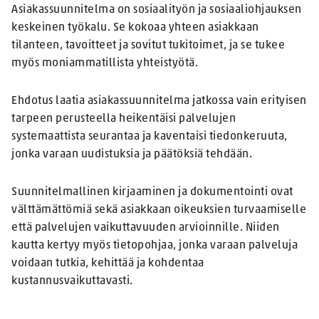
Asiakassuunnitelma on sosiaalityön ja sosiaaliohjauksen
keskeinen työkalu. Se kokoaa yhteen asiakkaan
tilanteen, tavoitteet ja sovitut tukitoimet, ja se tukee
myös moniammatillista yhteistyötä.
Ehdotus laatia asiakassuunnitelma jatkossa vain erityisen
tarpeen perusteella heikentäisi palvelujen
systemaattista seurantaa ja kaventaisi tiedonkeruuta,
jonka varaan uudistuksia ja päätöksiä tehdään.
Suunnitelmallinen kirjaaminen ja dokumentointi ovat
välttämättömiä sekä asiakkaan oikeuksien turvaamiselle
että palvelujen vaikuttavuuden arvioinnille. Niiden
kautta kertyy myös tietopohjaa, jonka varaan palveluja
voidaan tutkia, kehittää ja kohdentaa
kustannusvaikuttavasti.