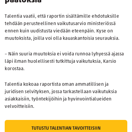
päätöksiä
Talentia vaatii, että raportin sisältämille ehdotuksille
tehdään perusteellinen vaikutusarvio ministeriössä
ennen kuin uudistusta viedään eteenpäin. Kyse on
muutoksista, joilla voi olla kauaskantoisia seurauksia.
– Näin suuria muutoksia ei voida runnoa lyhyessä ajassa
läpi ilman huolellisesti tutkittuja vaikutuksia, Karsio
korostaa.
Talentia kokoaa raportista oman ammatillisen ja
juridisen selvityksen, jossa tarkastellaan vaikutuksia
asiakkaisiin, työntekijöihin ja hyvinvointialueiden
velvoitteisiin.
TUTUSTU TALENTIAN TAVOITTEISIIN