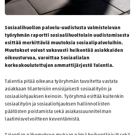
Sosiaalihuollon palvelu-uudistusta valmistelevan
työryhmän raportti sosiaalihuoltolain uudistamisesta
esittää merkittäviä muutoksia sosiaalipalveluihin.
Muutokset voivat vakavasti heikentää asiakkaiden
oikeusturvaa, varoittaa Sosiaalialan
korkeakoulutettujen ammattijärjestö Talentia.
Talentia pitää oikeana työryhmän tavoitetta vastata
asiakkaan tilanteisiin ensisijaisesti sosiaalityön ja
sosiaaliohjauksen keinoin. Työryhmä esittää kuitenkin
sosiaalityön ja sosiaaliohjauksen hallinnollisten
päätösten poistamista sekä asiakassuunnitelman
laatimisvelvoitteen keventämistä.