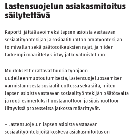
Lastensuojelun asiakasmitoitus
säilytettävä
Raportti jättää avoimeksi lapsen asioista vastaavan
sosiaalityöntekijän ja sosiaalihuollon omatyöntekijän
toimivallan sekä päätösoikeuksien rajat, ja niiden
tarkempi määrittely siirtyy jatkovalmisteluun.
Muutokset herättävät huolia työnjaon
uudelleenmuotoutumisesta, lastensuojeluosaamisen
varmistamisesta sosiaalihuollossa sekä siitä, miten
lapsen asioista vastaavan sosiaalityöntekijän päätösvalta
ja rooli esimerkiksi huostaanottoon ja sijaishuoltoon
liittyvissä prosesseissa jatkossa määrittyvät.
– Lastensuojelun lapsen asioista vastaavan
sosiaalityöntekijöitä koskeva asiakasmitoitus on