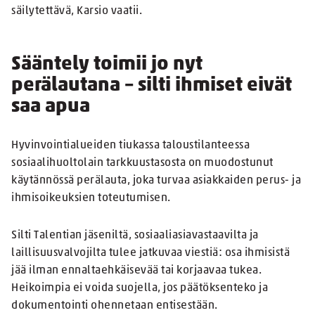
säilytettävä, Karsio vaatii.
Sääntely toimii jo nyt
perälautana – silti ihmiset eivät
saa apua
Hyvinvointialueiden tiukassa taloustilanteessa
sosiaalihuoltolain tarkkuustasosta on muodostunut
käytännössä perälauta, joka turvaa asiakkaiden perus- ja
ihmisoikeuksien toteutumisen.
Silti Talentian jäseniltä, sosiaaliasiavastaavilta ja
laillisuusvalvojilta tulee jatkuvaa viestiä: osa ihmisistä
jää ilman ennaltaehkäisevää tai korjaavaa tukea.
Heikoimpia ei voida suojella, jos päätöksenteko ja
dokumentointi ohennetaan entisestään.