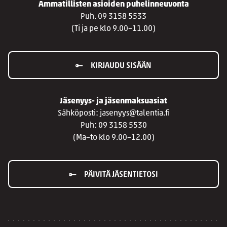
Ammatillisten asioiden puhelinneuvonta
Puh. 09 3158 5533
(Ti ja pe klo 9.00–11.00)
KIRJAUDU SISÄÄN
Jäsenyys- ja jäsenmaksuasiat
Sähköposti: jasenyys@talentia.fi
Puh: 09 3158 5530
(Ma–to klo 9.00–12.00)
PÄIVITÄ JÄSENTIETOSI