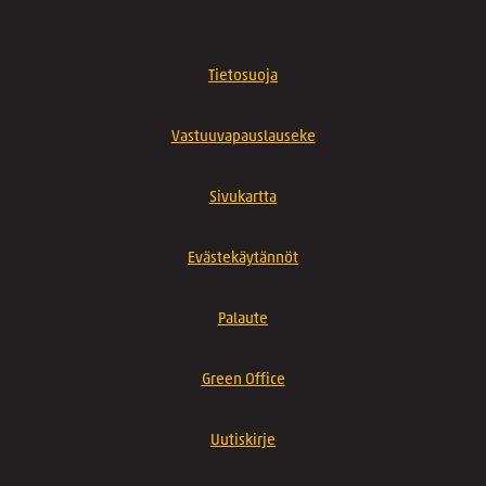
Tietosuoja
Vastuuvapauslauseke
Sivukartta
Evästekäytännöt
Palaute
Green Office
Uutiskirje