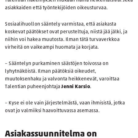
Talentian näkemyksen mukaan nämä heikentäisivät sekä
asiakkaiden että työntekijöiden oikeusturvaa.
Sosiaalihuollon sääntely varmistaa, että asiakasta
koskevat päätökset ovat perusteltuja, niistä jää jälki, ja
niihin voi hakea muutosta. Ilman tätä turvaverkkoa
virheitä on vaikeampi huomata ja korjata.
– Sääntelyn purkaminen säästöjen toivossa on
lyhytnäköistä. Ilman päätöksiä oikeudet,
muutoksenhaku ja valvonta heikkenevät, varoittaa
Talentian puheenjohtaja
Jenni Karsio
.
– Kyse ei ole vain järjestelmästä, vaan ihmisistä, jotka
ovat jo valmiiksi haavoittuvassa asemassa.
Asiakassuunnitelma on