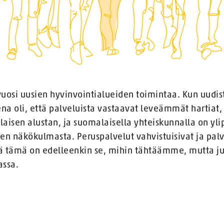
vuosi uusien hyvinvointialueiden toimintaa. Kun uudist
a oli, että palveluista vastaavat leveämmät hartiat, 
laisen alustan, ja suomalaisella yhteiskunnalla on y
en näkökulmasta. Peruspalvelut vahvistuisivat ja palve
ä tämä on edelleenkin se, mihin tähtäämme, mutta juu
assa.