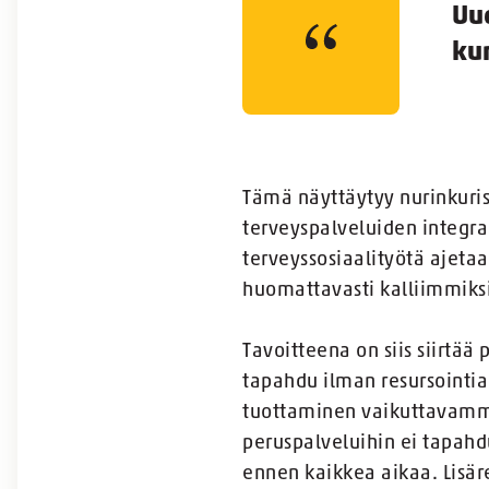
Uu
kun
Tämä näyttäytyy nurinkuris
terveyspalveluiden integr
terveyssosiaalityötä ajeta
huomattavasti kalliimmiksi
Tavoitteena on siis siirtä
tapahdu ilman resursointia
tuottaminen vaikuttavammi
peruspalveluihin ei tapahd
ennen kaikkea aikaa. Lisäre