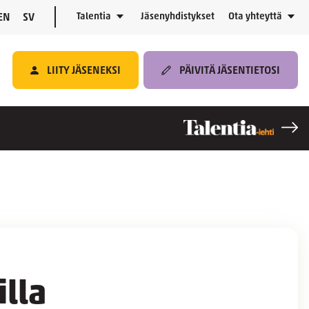
Talentia
Jäsenyhdistykset
Ota yhteyttä
EN
SV
LIITY JÄSENEKSI
PÄIVITÄ JÄSENTIETOSI
illa