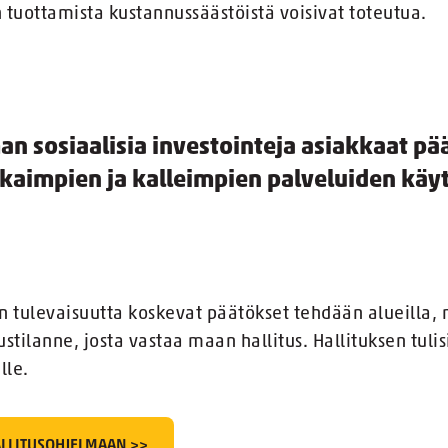
 tuottamista kustannussäästöistä voisivat toteutua.
an sosiaalisia investointeja asiakkaat pä
kaimpien ja kalleimpien palveluiden käyt
n tulevaisuutta koskevat päätökset tehdään alueilla, 
stilanne, josta vastaa maan hallitus. Hallituksen tulis
lle.
ALLITUSOHJELMAAN >>