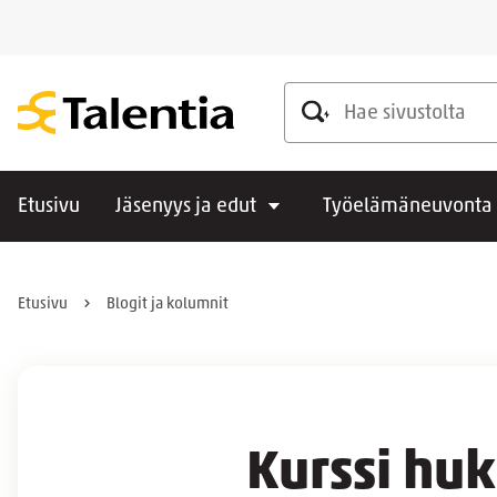
Hae sivustolta
Etusivu
Jäsenyys ja edut
Työelämäneuvonta
Etusivu
Blogit ja kolumnit
Kurssi huk