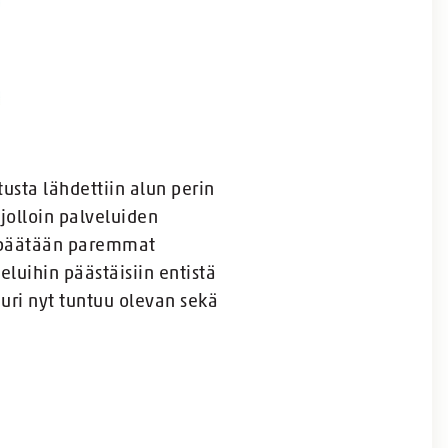
usta lähdettiin alun perin
jolloin palveluiden
lipäätään paremmat
luihin päästäisiin entistä
ri nyt tuntuu olevan sekä