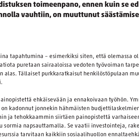
distuksen toimeenpano, ennen kuin se ed
nolla vauhtiin, on muuttunut säästämise
ina tapahtumina – esimerkiksi siten, että olemassa ole
aatiota puretaan sairaaloissa vedoten työvoiman tarp
an alas. Tällaiset purkkaratkaisut henkilöstöpulaan mu
.
ä painopistettä ehkäisevään ja ennakoivaan työhön. Ymm
 on kadonnut jonnekin hähmäisten budjettilaskelmien
n ja tehokkaammin siirtäen painopistettä varhaiseen
u sormia napsauttamalla. Se vaatii investointeja, rake
surssia tarvitaan kaikkiin sosiaalihuollon ennaltaehkä