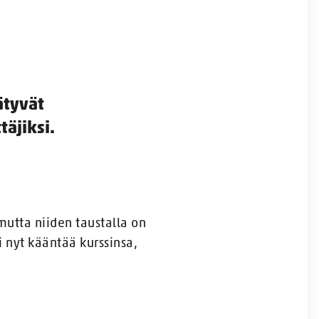
ätyvät
täjiksi.
mutta niiden taustalla on
i nyt kääntää kurssinsa,