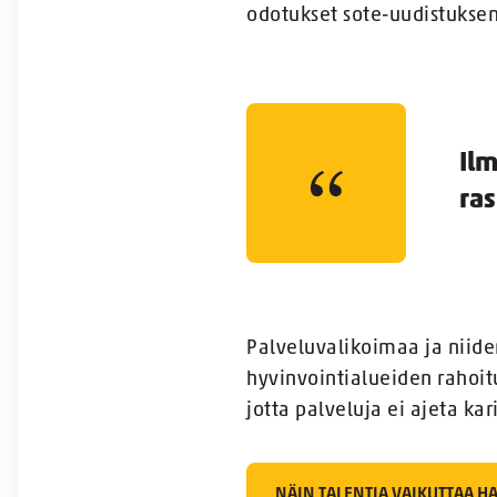
odotukset sote-uudistuksen
Ilm
ras
Palveluvalikoimaa ja niide
hyvinvointialueiden rahoitu
jotta palveluja ei ajeta kari
NÄIN TALENTIA VAIKUTTAA H