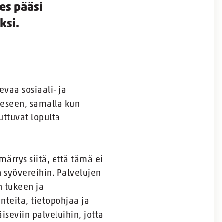
es pääsi
ksi.
vaa sosiaali- ja
eeseen, samalla kun
uttuvat lopulta
ärrys siitä, että tämä ei
 syövereihin. Palvelujen
 tukeen ja
nteita, tietopohjaa ja
iseviin palveluihin, jotta