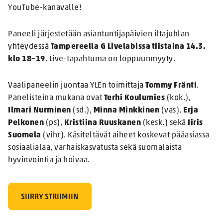
YouTube-kanavalle!
Paneeli järjestetään asiantuntijapäivien iltajuhlan
yhteydessä
Tampereella G Livelabissa tiistaina 14.3.
klo 18–19
. Live-tapahtuma on loppuunmyyty.
Vaalipaneelin juontaa YLEn toimittaja
Tommy Fränti
.
Panelisteina mukana ovat
Terhi Koulumies
(kok.),
Ilmari Nurminen
(sd.),
Minna Minkkinen
(vas),
Erja
Pelkonen
(ps),
Kristiina Ruuskanen
(kesk.) sekä
Iiris
Suomela
(vihr). Käsiteltävät aiheet koskevat pääasiassa
sosiaalialaa, varhaiskasvatusta sekä suomalaista
hyvinvointia ja hoivaa.
SIIRRY STRIIMIIN