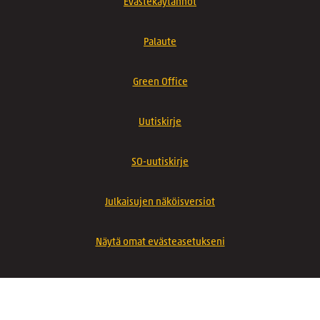
Evästekäytännöt
Palaute
Green Office
Uutiskirje
SO-uutiskirje
Julkaisujen näköisversiot
Näytä omat evästeasetukseni