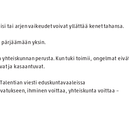
si tai arjen vaikeudet voivat yllättää kenet tahansa.
ko pärjäämään yksin.
 yhteiskunnan perusta. Kun tuki toimii, ongelmat eivä
avat ja kasaantuvat.
Talentian viesti eduskuntavaaleissa
svatukseen, ihminen voittaa, yhteiskunta voittaa –