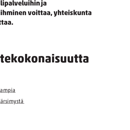
ipalveluihin ja
ihminen voittaa, yhteiskunta
ttaa.
voitekokonaisuutta
kaampia
 kärsimystä