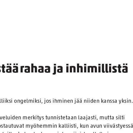
tää rahaa ja inhimillistä
liiksi ongelmiksi, jos ihminen jää niiden kanssa yksin.
luiden merkitys tunnistetaan laajasti, mutta silti
 kostautuvat myöhemmin kalliisti, kun avun viivästyess