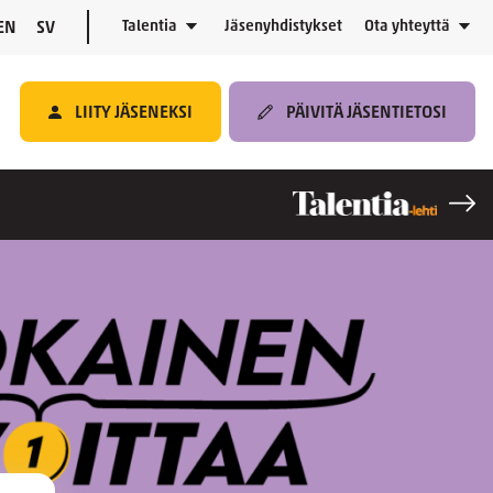
Talentia
Jäsenyhdistykset
Ota yhteyttä
EN
SV
LIITY JÄSENEKSI
PÄIVITÄ JÄSENTIETOSI