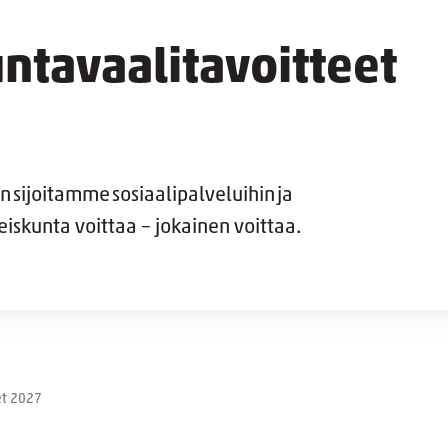
ntavaalitavoitteet
n sijoitamme sosiaalipalveluihin ja
iskunta voittaa – jokainen voittaa.
et 2027