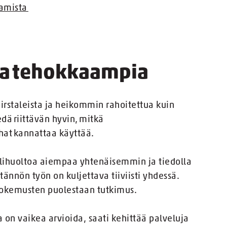
aamista
sta tehokkaampia
irstaleista ja heikommin rahoitettua kuin
dä riittävän hyvin, mitkä
ahat kannattaa käyttää.
alihuoltoa aiempaa yhtenäisemmin ja tiedolla
tännön työn on kuljettava tiiviisti yhdessä.
 kokemusten puolestaan tutkimus.
on vaikea arvioida, saati kehittää palveluja