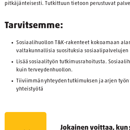
pitkäjänteisesti. Tutkittuun tietoon perustuvat palvel
Tarvitsemme:
Sosiaalihuollon T&K-rakenteet kokoamaan alan
valtakunnallisia suosituksia sosiaalipalveluje
Lisää sosiaalityön tutkimusrahoitusta. Sosiaali
kuin terveydenhuollon.
Tiiviimmän yhteyden tutkimuksen ja arjen työn 
yhteistyötä
Jokainen voittaa, kun 