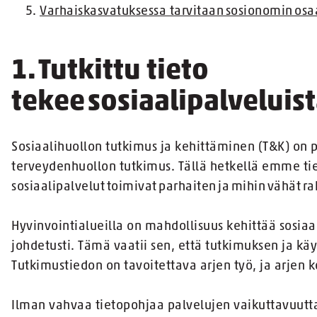
Varhaiskasvatuksessa tarvitaan sosionomin os
1. Tutkittu tieto
tekee sosiaalipalvelui
Sosiaalihuollon tutkimus ja kehittäminen (T&K) on p
terveydenhuollon tutkimus. Tällä hetkellä emme tie
sosiaalipalvelut toimivat parhaiten ja mihin vähät r
Hyvinvointialueilla on mahdollisuus kehittää sosia
johdetusti. Tämä vaatii sen, että tutkimuksen ja käy
Tutkimustiedon on tavoitettava arjen työ, ja arjen
Ilman vahvaa tietopohjaa palvelujen vaikuttavuutta 