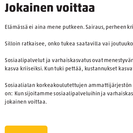
Jokainen voittaa
Elämässä ei aina mene putkeen. Sairaus, perheen krii
Silloin ratkaisee, onko tukea saatavilla vai joutuu
Sosiaalipalvelut ja varhaiskasvatus ovat menestyvän
kasva kriiseiksi. Kun tuki pettää, kustannukset kasv
Sosiaalialan korkeakoulutettujen ammattijärjestön 
on: Kun sijoitamme sosiaalipalveluihin ja varhaiska
jokainen voittaa.