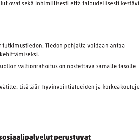
ut ovat sekä inhimillisesti että taloudellisesti kestävi
 tutkimustiedon. Tiedon pohjalta voidaan antaa
n kehittämiseksi.
huollon valtionrahoitus on nostettava samalle tasolle
välille. Lisätään hyvinvointialueiden ja korkeakouluj
sosiaalipalvelut perustuvat