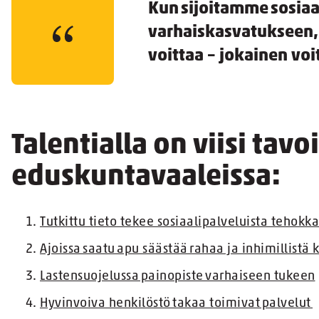
Kun sijoitamme sosiaal
varhaiskasvatukseen, 
voittaa – jokainen voi
Talentialla on viisi ta
eduskuntavaaleissa:
Tutkittu tieto tekee sosiaalipalveluista tehok
Ajoissa saatu apu säästää rahaa ja inhimillistä
Lastensuojelussa painopiste varhaiseen tukeen
Hyvinvoiva henkilöstö takaa toimivat palvelut