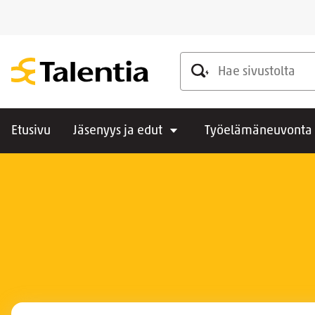
Hae sivustolta
Etusivu
Jäsenyys ja edut
Työelämäneuvonta