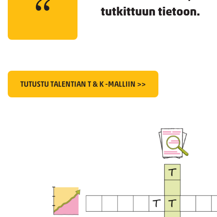
tutkittuun tietoon.
TUTUSTU TALENTIAN T & K -MALLIIN >>