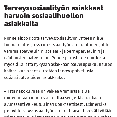
Terveyssosiaalityön asiakkaat
harvoin sosiaalihuollon
asiakkaita
Pohde aikoo koota terveyssosiaalityön yhteen niille
toimialueille, joissa on sosiaalityön ammatillinen johto:
vammaispalveluihin, sosiaali- ja perhepalveluihin ja
ikäihmisten palveluihin. Pohde perustelee muutosta
myös sillä, että nykyään asiakkaan palvelupolkuun tulee
katkos, kun hänet siirretään terveyspalveluista
sosiaalipalveluiden asiakkaaksi.
– Tätä näkökulmaa on vaikea ymmärtää, sillä
nimenomaan muutos aiheuttaa sen, että asiakkaan
avunsaanti vaikeutuu ihan konkreettisesti. Esimerkiksi
jos nyt terveyssosiaalityön ammattilaiset tekevät työtään