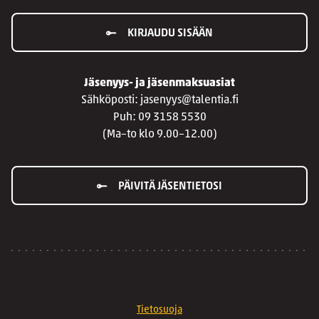
KIRJAUDU SISÄÄN
Jäsenyys- ja jäsenmaksuasiat
Sähköposti: jasenyys@talentia.fi
Puh: 09 3158 5530
(Ma–to klo 9.00–12.00)
PÄIVITÄ JÄSENTIETOSI
Tietosuoja