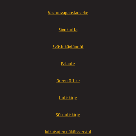
Vastuuvapauslauseke
Sivukartta
Evästekäytännöt
Palaute
Green Office
Uutiskirje
SO-uutiskirje
Julkaisujen näköisversiot