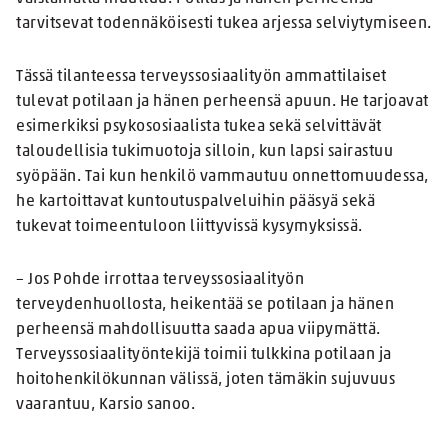
tarvitsevat todennäköisesti tukea arjessa selviytymiseen.
Tässä tilanteessa terveyssosiaalityön ammattilaiset
tulevat potilaan ja hänen perheensä apuun. He tarjoavat
esimerkiksi psykososiaalista tukea sekä selvittävät
taloudellisia tukimuotoja silloin, kun lapsi sairastuu
syöpään. Tai kun henkilö vammautuu onnettomuudessa,
he kartoittavat kuntoutuspalveluihin pääsyä sekä
tukevat toimeentuloon liittyvissä kysymyksissä.
– Jos Pohde irrottaa terveyssosiaalityön
terveydenhuollosta, heikentää se potilaan ja hänen
perheensä mahdollisuutta saada apua viipymättä.
Terveyssosiaalityöntekijä toimii tulkkina potilaan ja
hoitohenkilökunnan välissä, joten tämäkin sujuvuus
vaarantuu, Karsio sanoo.