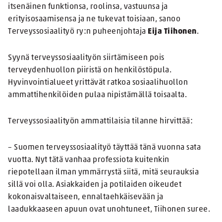
itsenäinen funktionsa, roolinsa, vastuunsa ja
erityisosaamisensa ja ne tukevat toisiaan, sanoo
Terveyssosiaalityö ry:n puheenjohtaja
Eija Tiihonen
.
Syynä terveyssosiaalityön siirtämiseen pois
terveydenhuollon piiristä on henkilöstöpula.
Hyvinvointialueet yrittävät ratkoa sosiaalihuollon
ammattihenkilöiden pulaa nipistämällä toisaalta.
Terveyssosiaalityön ammattilaisia tilanne hirvittää:
– Suomen terveyssosiaalityö täyttää tänä vuonna sata
vuotta. Nyt tätä vanhaa professiota kuitenkin
riepotellaan ilman ymmärrystä siitä, mitä seurauksia
sillä voi olla. Asiakkaiden ja potilaiden oikeudet
kokonaisvaltaiseen, ennaltaehkäisevään ja
laadukkaaseen apuun ovat unohtuneet, Tiihonen suree.