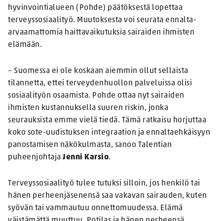
hyvinvointialueen (Pohde) päätöksestä lopettaa
terveyssosiaalityö. Muutoksesta voi seurata ennalta-
arvaamattomia haittavaikutuksia sairaiden ihmisten
elämään.
– Suomessa ei ole koskaan aiemmin ollut sellaista
tilannetta, ettei terveydenhuollon palveluissa olisi
sosiaalityön osaamista. Pohde ottaa nyt sairaiden
ihmisten kustannuksella suuren riskin, jonka
seurauksista emme vielä tiedä. Tämä ratkaisu horjuttaa
koko sote-uudistuksen integraation ja ennaltaehkäisyyn
panostamisen näkökulmasta, sanoo Talentian
puheenjohtaja
Jenni Karsio
.
Terveyssosiaalityö tulee tutuksi silloin, jos henkilö tai
hänen perheenjäsenensä saa vakavan sairauden, kuten
syövän tai vammautuu onnettomuudessa. Elämä
väistämättä muuttuu. Potilas ja hänen perheensä