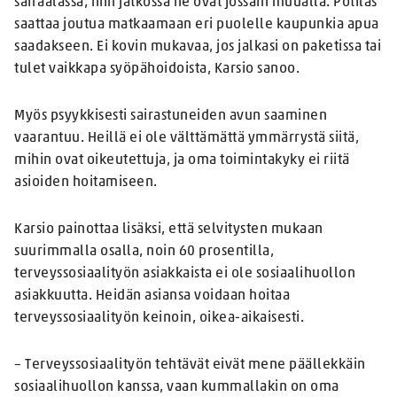
sairaalassa, niin jatkossa he ovat jossain muualla. Potilas
saattaa joutua matkaamaan eri puolelle kaupunkia apua
saadakseen. Ei kovin mukavaa, jos jalkasi on paketissa tai
tulet vaikkapa syöpähoidoista, Karsio sanoo.
Myös psyykkisesti sairastuneiden avun saaminen
vaarantuu. Heillä ei ole välttämättä ymmärrystä siitä,
mihin ovat oikeutettuja, ja oma toimintakyky ei riitä
asioiden hoitamiseen.
Karsio painottaa lisäksi, että selvitysten mukaan
suurimmalla osalla, noin 60 prosentilla,
terveyssosiaalityön asiakkaista ei ole sosiaalihuollon
asiakkuutta. Heidän asiansa voidaan hoitaa
terveyssosiaalityön keinoin, oikea-aikaisesti.
– Terveyssosiaalityön tehtävät eivät mene päällekkäin
sosiaalihuollon kanssa, vaan kummallakin on oma