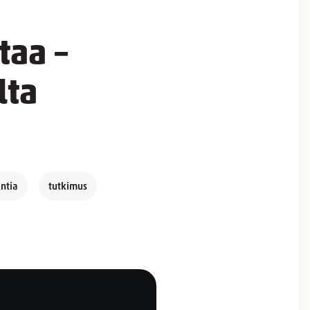
taa –
lta
entia
tutkimus