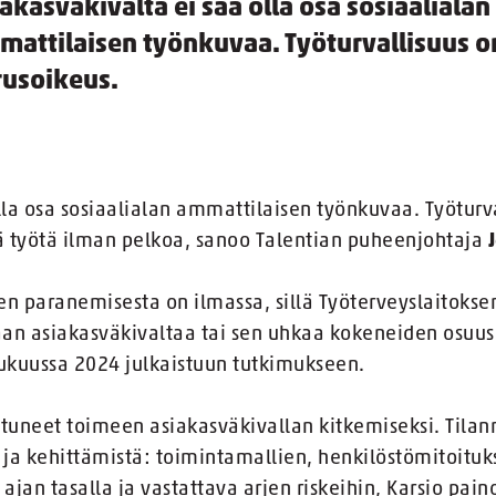
akasväkivalta ei saa olla osa sosiaalialan
mattilaisen työnkuvaa. Työturvallisuus o
rusoikeus.
lla osa sosiaalialan ammattilaisen työnkuvaa. Työturv
dä työtä ilman pelkoa, sanoo Talentian puheenjohtaja
en paranemisesta on ilmassa, sillä Työterveyslaitoks
n asiakasväkivaltaa tai sen uhkaa kokeneiden osuus
lukuussa 2024 julkaistuun tutkimukseen.
ttuneet toimeen asiakasväkivallan kitkemiseksi. Tilann
a ja kehittämistä: toimintamallien, henkilöstömitoituk
ajan tasalla ja vastattava arjen riskeihin, Karsio pain