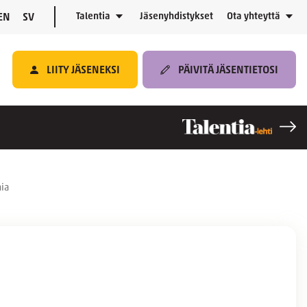
Talentia
Jäsenyhdistykset
Ota yhteyttä
EN
SV
LIITY JÄSENEKSI
PÄIVITÄ JÄSENTIETOSI
mia