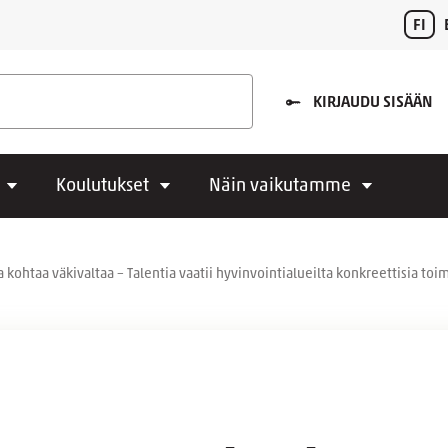
FI
KIRJAUDU SISÄÄN
Koulutukset
Näin vaikutamme
 kohtaa väkivaltaa – Talentia vaatii hyvinvointialueilta konkreettisia toi