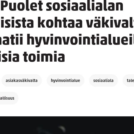
Puolet sosiaalialan
sista kohtaa väkival
aatii hyvinvointialuei
sia toimia
asiakasväkivalta
hyvinvointialue
sosiaaliala
tal
allisuus