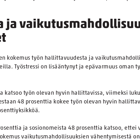
ta ja vaikutusmahdollisu
t
den kokemus työn hallittavuudesta ja vaikutusmahdoll
eilla. Työstressi on lisääntynyt ja epävarmuus oman t
 katsoo työn olevan hyvin hallittavissa, viimeksi luku
estaan 48 prosenttia kokee työn olevan hyvin hallittav
senttiyksikköä.
rosenttia ja sosionomeista 48 prosenttia katsoo, ettei 
okemus vaikutusmahdollisuuksien vähentymisestä on 