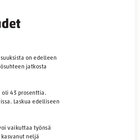
udet
isuuksista on edelleen
yösuhteen jatkosta
 oli 43 prosenttia.
issa. Laskua edelliseen
voi vaikuttaa työnsä
kasvanut neljä