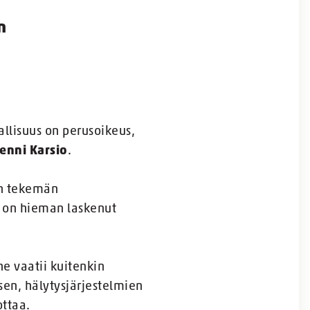
n
allisuus on perusoikeus,
Jenni Karsio
.
en tekemän
 on hieman laskenut
e vaatii kuitenkin
sen, hälytysjärjestelmien
ottaa.