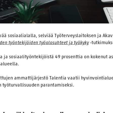
vää sosiaalialalla, selviää Työterveyslaitoksen ja Aka
iden työntekijöiden työolosuhteet ja työkyky
-tutkimuks
 ja sosiaalityöntekijöistä 49 prosenttia on kokenut a
alueella.
tujen ammattijärjestö Talentia vaatii hyvinvointialue
 työturvallisuuden parantamiseksi.