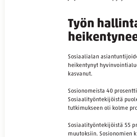
Työn hallin
heikentynee
Sosiaalialan asiantuntijoi
heikentynyt hyvinvointialu
kasvanut.
Sosionomeista 40 prosenttia
Sosiaalityöntekijöistä puol
tutkimukseen oli kolme pro
Sosiaalityöntekijöistä 55 p
muutoksiin. Sosionomien k