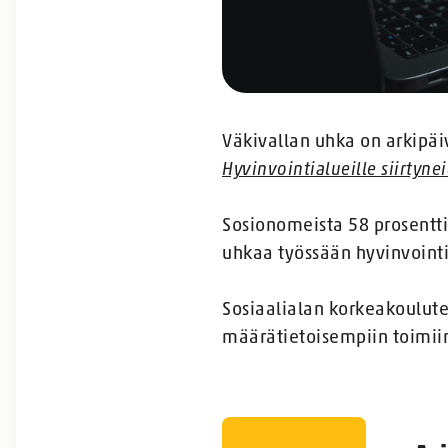
Väkivallan uhka on arkipäi
Hyvinvointialueille siirtyne
Sosionomeista 58 prosenttia
uhkaa työssään hyvinvointi
Sosiaalialan korkeakoulutet
määrätietoisempiin toimiin