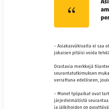
Asi
am
pe
– Asiakasväkivalta ei saa o
jokaisen pitäisi voida teh
Orastavia merkkejä tilante
seurantatutkimuksen mukaa
verrattuna edelliseen, jou
– Monet työpaikat ovat tar
järjestelmällistä seuranta
ja jälkihoidon on pysyttävä 