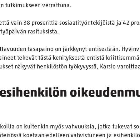
en tutkimukseen verrattuna.
ttä vain 38 prosenttia sosiaalityöntekijöistä ja 42 pr
työpäivän rasituksista.
ittavuuden tasapaino on järkkynyt entisestään. Hyvinvo
aineet tekevät tästä kehityksestä entistä kriittisemmä
raukset näkyvät henkilöstön työkyvyssä, Karsio varoitta
a esihenkilön oikeudenm
koilla on kuitenkin myös vahvuuksia, jotka tukevat so
hteisössä koetaan edelleen vahvistuneen ja esihenki