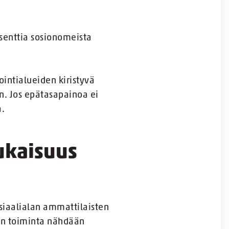
osenttia sosionomeista
intialueiden kiristyvä
n. Jos epätasapainoa ei
a.
ukaisuus
siaalialan ammattilaisten
lön toiminta nähdään