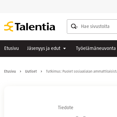
Hae sivustolta
Etusivu
Jäsenyys ja edut
Työelämäneuvonta
Etusivu
Uutiset
Tutkimus: Puolet sosiaalialan ammattilaisista
Tiedote