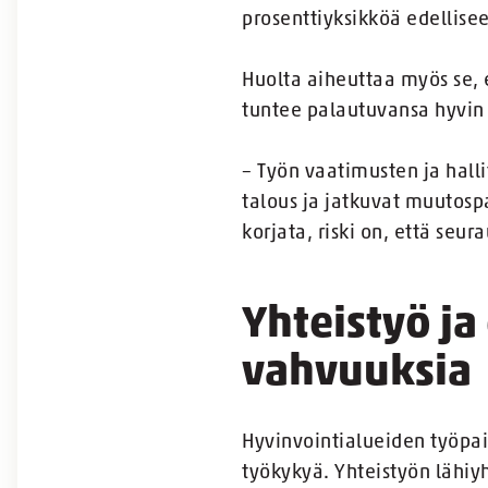
prosenttiyksikköä edellise
Huolta aiheuttaa myös se, e
tuntee palautuvansa hyvin 
– Työn vaatimusten ja hall
talous ja jatkuvat muutosp
korjata, riski on, että seu
Yhteistyö j
vahvuuksia
Hyvinvointialueiden työpai
työkykyä. Yhteistyön lähiy