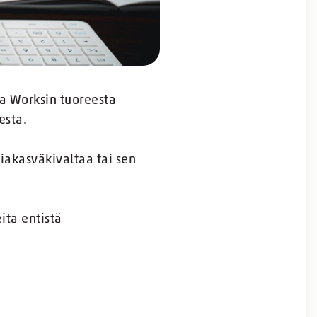
va Worksin tuoreesta
esta.
siakasväkivaltaa tai sen
ita entistä