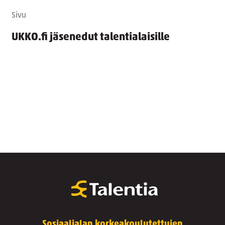
Sivu
UKKO.fi jäsenedut talentialaisille
Sosiaalialan korkeakoulutettujen