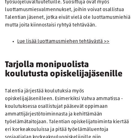
työsuojeluvaltuutetuille. Suosittuja ovat myös
luottamusmiesvalmennukset, joihin voivat osallistua
Talentian jäsenet, jotka eivät vielä ole luottamusmiehiä
mutta joita kiinnostaisi ryhtyä tehtävään.
Lue lisää luottamusmiehen tehtävästä >>
Tarjolla monipuolista
koulutusta opiskelijajäsenille
Talentia järjestää koulutuksia myös
opiskelijajäsenilleen. Esimerkiksi Vahva ammatissa -
koulutuksessa osallistujat pääsevät oppimaan
ammattijärjestötoiminnasta ja kehittämään
työelämätaitojaan. Talentian opiskelijatoiminta kiertää
eri korkeakouluissa ja pitää työelämäluentoja
sosiaalialan korkeakouluopiskelijoille niin