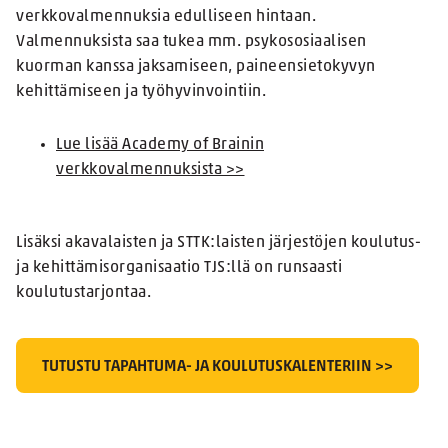
verkkovalmennuksia edulliseen hintaan.
Valmennuksista saa tukea mm. psykososiaalisen
kuorman kanssa jaksamiseen, paineensietokyvyn
kehittämiseen ja työhyvinvointiin.
Lue lisää Academy of Brainin
verkkovalmennuksista >>
Lisäksi akavalaisten ja STTK:laisten järjestöjen koulutus-
ja kehittämisorganisaatio TJS:llä on runsaasti
koulutustarjontaa.
TUTUSTU TAPAHTUMA- JA KOULUTUSKALENTERIIN >>