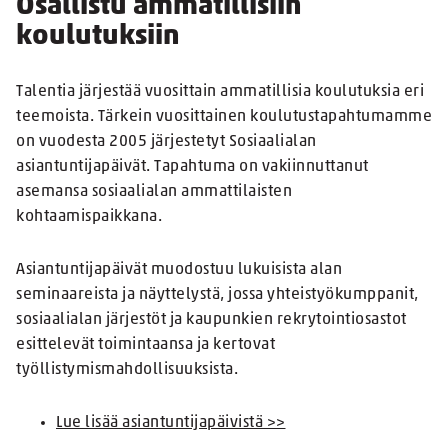
Osallistu ammatillisiin
koulutuksiin
Talentia järjestää vuosittain ammatillisia koulutuksia eri
teemoista. Tärkein vuosittainen koulutustapahtumamme
on vuodesta 2005 järjestetyt Sosiaalialan
asiantuntijapäivät. Tapahtuma on vakiinnuttanut
asemansa sosiaalialan ammattilaisten
kohtaamispaikkana.
Asiantuntijapäivät muodostuu lukuisista alan
seminaareista ja näyttelystä, jossa yhteistyökumppanit,
sosiaalialan järjestöt ja kaupunkien rekrytointiosastot
esittelevät toimintaansa ja kertovat
työllistymismahdollisuuksista.
Lue lisää asiantuntijapäivistä >>