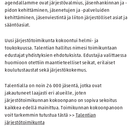
agendallamme ovat järjestövalmius, jäsenhankinnan ja -
pidon kehittäminen, jäsenetujen ja -palveluiden
kehittäminen, jäsenviestintä ja liiton järjestölliset asiat ja
sääntöasiat.
Uusi järjestötoimikunta kokoontui helmi- ja
toukokuussa. Talentian hallitus nimesi toimikuntaan
edustajat yhdistyksien ehdotuksista. Edustajia valittaessa
huomioon otettiin maantieteelliset seikat, erilaiset
koulutustaustat sekä järjestökokemus.
Talentialla on noin 26 000 jäsentä, jotka ovat
jakautuneet laajasti eri alueille, joten
järjestötoimikunnan kokoonpano on sopiva sekoitus
kaikkea edellä mainittua. Toimikunnan kokoonpanoon
voit tarkemmin tutustua tästä >>
Talentian
järjestötoimikunta