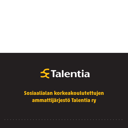
Sosiaalialan korkeakoulutettujen
ammattijärjestö Talentia ry