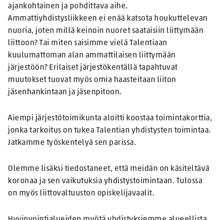
ajankohtainen ja pohdittava aihe.
Ammattiyhdistysliikkeen ei enää katsota houkuttelevan
nuoria, joten millä keinoin nuoret saataisiin liittymään
liittoon? Tai miten saisimme vielä Talentiaan
kuulumattoman alan ammattilaisen liittymään
järjestöön? Erilaiset järjestökentällä tapahtuvat
muutokset tuovat myös omia haasteitaan liiton
jäsenhankintaan ja jäsenpitoon.
Aiempi järjestötoimikunta aloitti koostaa toimintakorttia,
jonka tarkoitus on tukea Talentian yhdistysten toimintaa.
Jatkamme työskentelyä sen parissa.
Olemme lisäksi tiedostaneet, että meidän on käsiteltävä
koronaa ja sen vaikutuksia yhdistystoimintaan. Tulossa
on myös liittovaltuuston opiskelijavaalit.
Hyvinvointialueiden myötä yhdistyksiemme alueellista