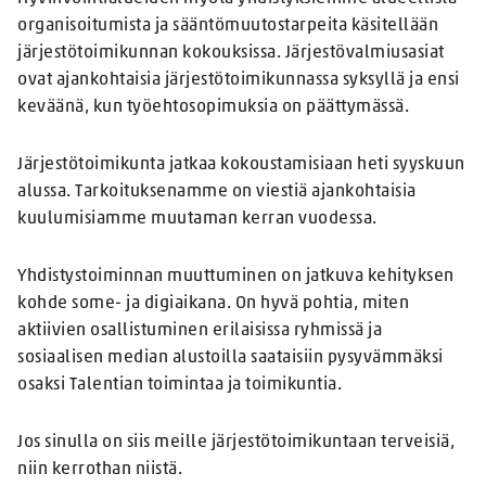
organisoitumista ja sääntömuutostarpeita käsitellään
järjestötoimikunnan kokouksissa. Järjestövalmiusasiat
ovat ajankohtaisia järjestötoimikunnassa syksyllä ja ensi
keväänä, kun työehtosopimuksia on päättymässä.
Järjestötoimikunta jatkaa kokoustamisiaan heti syyskuun
alussa. Tarkoituksenamme on viestiä ajankohtaisia
kuulumisiamme muutaman kerran vuodessa.
Yhdistystoiminnan muuttuminen on jatkuva kehityksen
kohde some- ja digiaikana. On hyvä pohtia, miten
aktiivien osallistuminen erilaisissa ryhmissä ja
sosiaalisen median alustoilla saataisiin pysyvämmäksi
osaksi Talentian toimintaa ja toimikuntia.
Jos sinulla on siis meille järjestötoimikuntaan terveisiä,
niin kerrothan niistä.