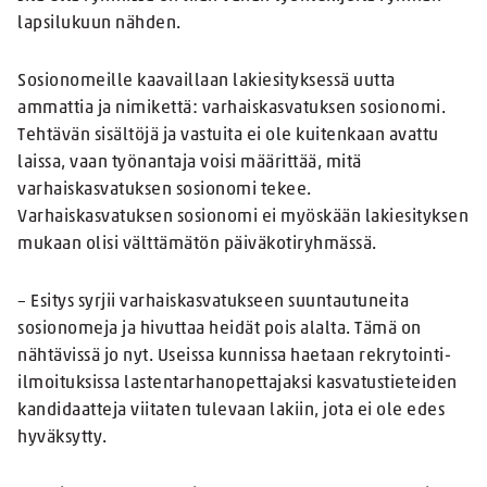
lapsilukuun nähden.
Sosionomeille kaavaillaan lakiesityksessä uutta
ammattia ja nimikettä: varhaiskasvatuksen sosionomi.
Tehtävän sisältöjä ja vastuita ei ole kuitenkaan avattu
laissa, vaan työnantaja voisi määrittää, mitä
varhaiskasvatuksen sosionomi tekee.
Varhaiskasvatuksen sosionomi ei myöskään lakiesityksen
mukaan olisi välttämätön päiväkotiryhmässä.
– Esitys syrjii varhaiskasvatukseen suuntautuneita
sosionomeja ja hivuttaa heidät pois alalta. Tämä on
nähtävissä jo nyt. Useissa kunnissa haetaan rekrytointi-
ilmoituksissa lastentarhanopettajaksi kasvatustieteiden
kandidaatteja viitaten tulevaan lakiin, jota ei ole edes
hyväksytty.