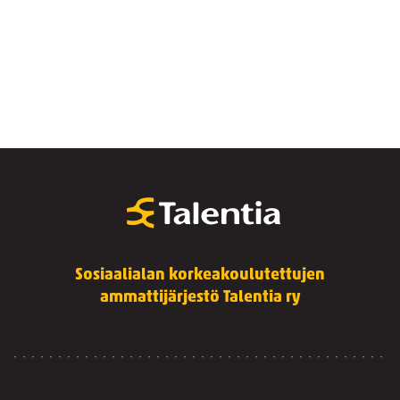
Sosiaalialan korkeakoulutettujen
ammattijärjestö Talentia ry