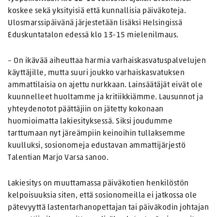
koskee sekä yksityisiä että kunnallisia päiväkoteja.
Ulosmarssipäivänä järjestetään lisäksi Helsingissä
Eduskuntatalon edessä klo 13-15 mielenilmaus.
– On ikävää aiheuttaa harmia varhaiskasvatuspalvelujen
käyttäjille, mutta suuri joukko varhaiskasvatuksen
ammattilaisia on ajettu nurkkaan. Lainsäätäjät eivät ole
kuunnelleet huoltamme ja kritiikkiämme. Lausunnot ja
yhteydenotot päättäjiin on jätetty kokonaan
huomioimatta lakiesityksessä. Siksi joudumme
tarttumaan nyt järeämpiin keinoihin tullaksemme
kuulluksi, sosionomeja edustavan ammattijärjestö
Talentian Marjo Varsa sanoo.
Lakiesitys on muuttamassa päiväkotien henkilöstön
kelpoisuuksia siten, että sosionomeilla ei jatkossa ole
pätevyyttä lastentarhanopettajan tai päiväkodin johtajan