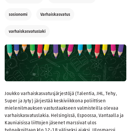
sosionomi
Varhaiskasvatus
varhaiskasvatuslaki
Joukko varhaiskasvatusjärjestöjä (Talentia, JHL, Tehy,
Super ja Jyty) järjestää keskiviikkona poliittisen
mielenilmauksen vastustaakseen valmisteilla olevaa
varhaiskasvatuslakia. Helsingissä, Espoossa, Vantaalla ja
Kauniaisissa liittojen jäsenet marssivat ulos
työpaikoiltaan klo 12-18 väliseksi ajaksi. Ulosmarssi