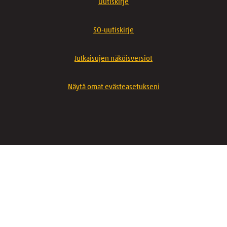
Uutiskirje
SO-uutiskirje
Julkaisujen näköisversiot
Näytä omat evästeasetukseni