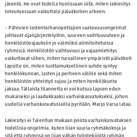
jäsentä. He ovat todella huolissaan siitä, miten lakiesitys
toteutuessaan vaikuttaisi päiväkotien arkeen.
– Pätevien lastentarhanopettajien saatavuusongelmat
johtavat sijaisjärjestelyihin, suureen vaihtuvuuteen ja
henkilöstövajauksiin jo valmiiksi alimitoitetuissa
ryhmissä. Henkilöstön vaihtuvuus ja vajaamiehitys
vaikuttavat siihen, miten turvallinen ympäristö päiväkoti
lapsille on, miten luottamuksellinen suhde syntyy
henkilökunnan, lasten ja perheen välille sekä miten
henkilöstön yhteistyö sujuu ja miten henkilökunta
jaksaa. Tällaista tilannetta ei voi kutsua lapsen edun
mukaiseksi ja laadukkaaksi varhaiskasvatukseksi, johon
uudella varhaiskasvatuslailla pyritään, Marjo Varsa lataa.
Lakiesitys ei Talentian mukaan poista varhaiskasvatuksen
todellisia ongelmia, kuten liian suuria ryhmäkokoja ja
sitä että ryhmissä on liian vähän työntekijöitä ryhmän