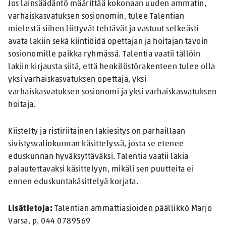
Jos lainsäädäntö määrittää kokonaan uuden ammatin,
varhaiskasvatuksen sosionomin, tulee Talentian
mielestä siihen liittyvät tehtävät ja vastuut selkeästi
avata lakiin sekä kiintiöidä opettajan ja hoitajan tavoin
sosionomille paikka ryhmässä. Talentia vaatii tällöin
lakiin kirjausta siitä, että henkilöstörakenteen tulee olla
yksi varhaiskasvatuksen opettaja, yksi
varhaiskasvatuksen sosionomi ja yksi varhaiskasvatuksen
hoitaja.
Kiistelty ja ristiriitainen lakiesitys on parhaillaan
sivistysvaliokunnan käsittelyssä, josta se etenee
eduskunnan hyväksyttäväksi. Talentia vaatii lakia
palautettavaksi käsittelyyn, mikäli sen puutteita ei
ennen eduskuntakäsittelyä korjata.
Lisätietoja:
Talentian ammattiasioiden päällikkö Marjo
Varsa, p. 044 0789569