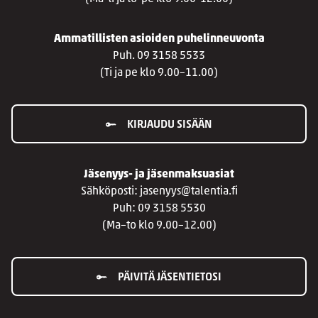
Ammatillisten asioiden puhelinneuvonta
Puh. 09 3158 5533
(Ti ja pe klo 9.00–11.00)
KIRJAUDU SISÄÄN
Jäsenyys- ja jäsenmaksuasiat
Sähköposti: jasenyys@talentia.fi
Puh: 09 3158 5530
(Ma–to klo 9.00–12.00)
PÄIVITÄ JÄSENTIETOSI