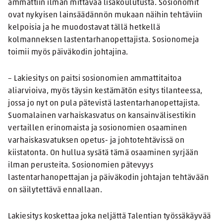
ammattiin ilman mittavaa lisäkoulutusta. Sosionomit
ovat nykyisen lainsäädännön mukaan näihin tehtäviin
kelpoisia ja he muodostavat tällä hetkellä
kolmanneksen lastentarhanopettajista. Sosionomeja
toimii myös päiväkodin johtajina.
– Lakiesitys on paitsi sosionomien ammattitaitoa
aliarvioiva, myös täysin kestämätön esitys tilanteessa,
jossa jo nyt on pula pätevistä lastentarhanopettajista.
Suomalainen varhaiskasvatus on kansainvälisestikin
vertaillen erinomaista ja sosionomien osaaminen
varhaiskasvatuksen opetus- ja johtotehtävissä on
kiistatonta. On hullua sysätä tämä osaaminen syrjään
ilman perusteita. Sosionomien pätevyys
lastentarhanopettajan ja päiväkodin johtajan tehtävään
on säilytettävä ennallaan.
Lakiesitys koskettaa joka neljättä Talentian työssäkäyvää