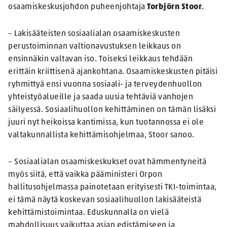
osaamiskeskusjohdon puheenjohtaja
Torbjörn Stoor
.
– Lakisääteisten sosiaalialan osaamiskeskusten
perustoiminnan valtionavustuksen leikkaus on
ensinnäkin valtavan iso. Toiseksi leikkaus tehdään
erittäin kriittisenä ajankohtana. Osaamiskeskusten pitäisi
ryhmittyä ensi vuonna sosiaali- ja terveydenhuollon
yhteistyöalueille ja saada uusia tehtäviä vanhojen
säilyessä. Sosiaalihuollon kehittäminen on tämän lisäksi
juuri nyt heikoissa kantimissa, kun tuotannossa ei ole
valtakunnallista kehittämisohjelmaa, Stoor sanoo.
– Sosiaalialan osaamiskeskukset ovat hämmentyneitä
myös siitä, että vaikka pääministeri Orpon
hallitusohjelmassa painotetaan erityisesti TKI-toimintaa,
ei tämä näytä koskevan sosiaalihuollon lakisääteistä
kehittämistoimintaa. Eduskunnalla on vielä
mahdollisuus vaikuttaa asian edistämiseen ja