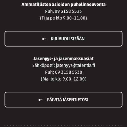
Ammatillisten asioiden puhelinneuvonta
Puh. 09 3158 5533
(Ti ja pe klo 9.00–11.00)
KIRJAUDU SISÄÄN
Jäsenyys- ja jäsenmaksuasiat
Sähköposti: jasenyys@talentia.fi
Puh: 09 3158 5530
(Ma–to klo 9.00–12.00)
PÄIVITÄ JÄSENTIETOSI