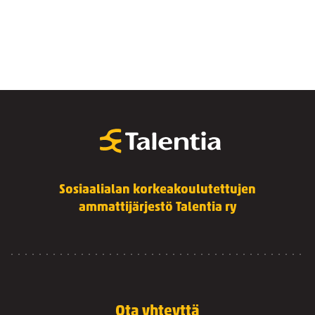
Sosiaalialan korkeakoulutettujen
ammattijärjestö Talentia ry
Ota yhteyttä