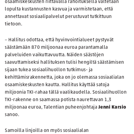
osaamiskeskusten riittävällä rahoituksella vältetään
lopulta kustannusten kasvua ja varmistetaan, että
annettavat sosiaalipalvelut perustuvat tutkittuun
tietoon.
– Hallitus odottaa, että hyvinvointialueet pystyvät
säästämään 870 miljoonaa euroa parantamalla
palveluiden vaikuttavuutta. Näiden säästöjen
saavuttamiseksi hallituksen tulisi hengiltä säästämisen
sijaan tukea sosiaalihuollon tutkimus- ja
kehittämisrakennetta, joka on jo olemassa sosiaalialan
osaamiskeskusten kautta. Hallitus käyttää satoja
miljoonia TKI-rahaa tällä vaalikaudella. Sosiaalihuollon
TKI-rakenne on saamassa potista naurettavan 1,3
miljoonaa euroa, Talentian puheenjohtaja
Jenni Karsio
sanoo.
Samoilla linjoilla on myös sosiaalialan