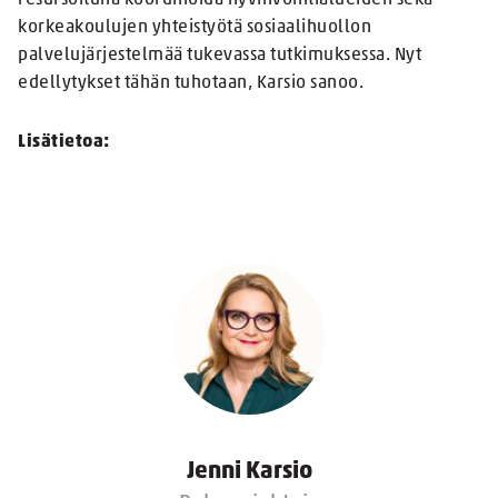
resursoituna koordinoida hyvinvointialueiden sekä
korkeakoulujen yhteistyötä sosiaalihuollon
palvelujärjestelmää tukevassa tutkimuksessa. Nyt
edellytykset tähän tuhotaan, Karsio sanoo.
Lisätietoa:
Jenni Karsio