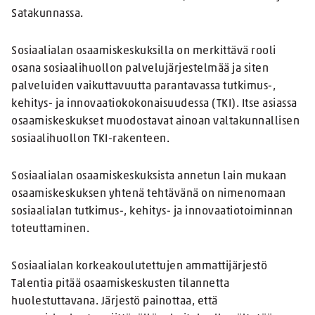
Satakunnassa.
Sosiaalialan osaamiskeskuksilla on merkittävä rooli
osana sosiaalihuollon palvelujärjestelmää ja siten
palveluiden vaikuttavuutta parantavassa tutkimus-,
kehitys- ja innovaatiokokonaisuudessa (TKI). Itse asiassa
osaamiskeskukset muodostavat ainoan valtakunnallisen
sosiaalihuollon TKI-rakenteen.
Sosiaalialan osaamiskeskuksista annetun lain mukaan
osaamiskeskuksen yhtenä tehtävänä on nimenomaan
sosiaalialan tutkimus-, kehitys- ja innovaatiotoiminnan
toteuttaminen.
Sosiaalialan korkeakoulutettujen ammattijärjestö
Talentia pitää osaamiskeskusten tilannetta
huolestuttavana. Järjestö painottaa, että