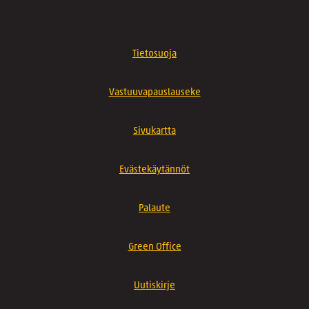
Tietosuoja
Vastuuvapauslauseke
Sivukartta
Evästekäytännöt
Palaute
Green Office
Uutiskirje