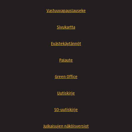
Vastuuvapauslauseke
Sivukartta
Evästekäytännöt
Palaute
Green Office
Uutiskirje
SO-uutiskirje
Julkaisujen näköisversiot