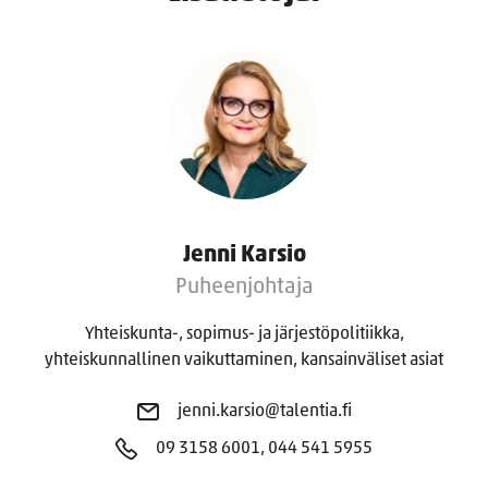
Jenni Karsio
Puheenjohtaja
Yhteiskunta-, sopimus- ja järjestöpolitiikka,
yhteiskunnallinen vaikuttaminen, kansainväliset asiat
jenni.karsio@talentia.fi
09 3158 6001, 044 541 5955