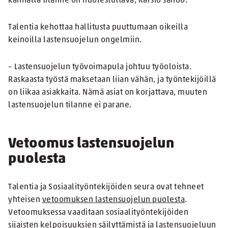
kannalta tilanne on huolestuttava, Karsio sanoo.
Talentia kehottaa hallitusta puuttumaan oikeilla
keinoilla lastensuojelun ongelmiin.
– Lastensuojelun työvoimapula johtuu työoloista.
Raskaasta työstä maksetaan liian vähän, ja työntekijöillä
on liikaa asiakkaita. Nämä asiat on korjattava, muuten
lastensuojelun tilanne ei parane.
Vetoomus lastensuojelun
puolesta
Talentia ja Sosiaalityöntekijöiden seura ovat tehneet
yhteisen
vetoomuksen lastensuojelun puolesta
.
Vetoomuksessa vaaditaan sosiaalityöntekijöiden
sijaisten kelpoisuuksien säilyttämistä ja lastensuojeluun