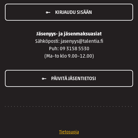
KIRJAUDU SISÄÄN
Jäsenyys- ja jäsenmaksuasiat
Sähköposti: jasenyys@talentia.fi
Puh: 09 3158 5530
(Ma–to klo 9.00–12.00)
PÄIVITÄ JÄSENTIETOSI
Tietosuoja