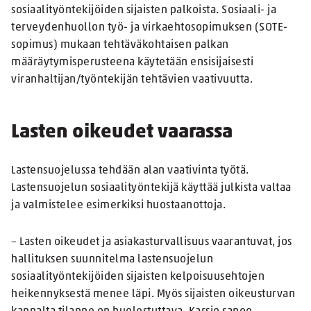
sosiaalityöntekijöiden sijaisten palkoista. Sosiaali- ja
terveydenhuollon työ- ja virkaehtosopimuksen (SOTE-
sopimus) mukaan tehtäväkohtaisen palkan
määräytymisperusteena käytetään ensisijaisesti
viranhaltijan/työntekijän tehtävien vaativuutta.
Lasten oikeudet vaarassa
Lastensuojelussa tehdään alan vaativinta työtä.
Lastensuojelun sosiaalityöntekijä käyttää julkista valtaa
ja valmistelee esimerkiksi huostaanottoja.
– Lasten oikeudet ja asiakasturvallisuus vaarantuvat, jos
hallituksen suunnitelma lastensuojelun
sosiaalityöntekijöiden sijaisten kelpoisuusehtojen
heikennyksestä menee läpi. Myös sijaisten oikeusturvan