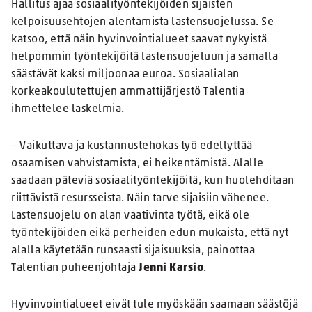
Hallitus ajaa sosiaalityöntekijöiden sijaisten
kelpoisuusehtojen alentamista lastensuojelussa. Se
katsoo, että näin hyvinvointialueet saavat nykyistä
helpommin työntekijöitä lastensuojeluun ja samalla
säästävät kaksi miljoonaa euroa. Sosiaalialan
korkeakoulutettujen ammattijärjestö Talentia
ihmettelee laskelmia.
– Vaikuttava ja kustannustehokas työ edellyttää
osaamisen vahvistamista, ei heikentämistä. Alalle
saadaan päteviä sosiaalityöntekijöitä, kun huolehditaan
riittävistä resursseista. Näin tarve sijaisiin vähenee.
Lastensuojelu on alan vaativinta työtä, eikä ole
työntekijöiden eikä perheiden edun mukaista, että nyt
alalla käytetään runsaasti sijaisuuksia, painottaa
Talentian puheenjohtaja
Jenni Karsio
.
Hyvinvointialueet eivät tule myöskään saamaan säästöjä