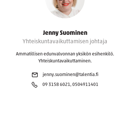
Jenny Suominen
Yhteiskuntavaikuttamisen johtaja
Ammatillisen edunvalvonnan yksikön esihenkilö.
Yhteiskuntavaikuttaminen.
jenny.suominen@talentia.fi
09 3158 6021, 0504911401