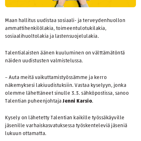
Maan hallitus uudistaa sosiaali- ja terveydenhuollon
ammattihenkilölakia, toimeentulotukilakia,
sosiaalihuoltolakia ja lastensuojelulakia.
Talentialaisten äänen kuuluminen on välttämätöntä
näiden uudistusten valmistelussa.
– Auta meitä vaikuttamistyössämme ja kerro
näkemyksesi lakiuudistuksiin. Vastaa kyselyyn, jonka
olemme lähettäneet sinulle 3.3. sähköpostissa, sanoo
Talentian puheenjohtaja
Jenni Karsio
.
Kysely on lähetetty Talentian kaikille työssäkäyville
jäsenille varhaiskasvatuksessa työskenteleviä jäseniä
lukuun ottamatta.