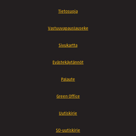
Tietosuoja
Vastuuvapauslauseke
Sivukartta
Evästekäytännöt
Palaute
Green Office
Uutiskirje
SO-uutiskirje