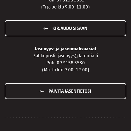
Puh. 09 3158 5533
(Ti ja pe klo 9.00–11.00)
KIRJAUDU SISÄÄN
Jäsenyys- ja jäsenmaksuasiat
Sähköposti: jasenyys@talentia.fi
Puh: 09 3158 5530
(Ma–to klo 9.00–12.00)
PÄIVITÄ JÄSENTIETOSI