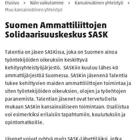
Etusivu
Näin vaikutamme
Kansainvälinen yhteistyö
Muu kansainvälinen yhteistyö
Suomen Ammattiliittojen
Solidaarisuuskeskus SASK
Talentia on jäsen SASKissa, joka on Suomen ainoa
työntekijöiden oikeuksiin keskittyvä
kehitysyhteistyöjärjestö. SASKiin kuuluu lähes 40
ammattijärjestöä Suomessa. SASKin jäsenenä Talentia
tukee kehittyvien maiden ammattiliittojen toimintaa ja
siten työntekijöiden oikeuksien, olojen ja työehtojen
paranemista. Talentian jäsenet ovat tervetulleita
mukaan SASKin kansainväliseen toimintaan. Osallistua
voi esimerkiksi erilaisiin tapahtumiin, koulutuksiin ja
opintomatkoille.
Jäsenet voivat ryhtyä myös SASK-lähettiläiksi, jotka