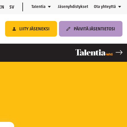
Talentia
Jäsenyhdistykset
Ota yhteyttä
EN
SV
LIITY JÄSENEKSI
PÄIVITÄ JÄSENTIETOSI