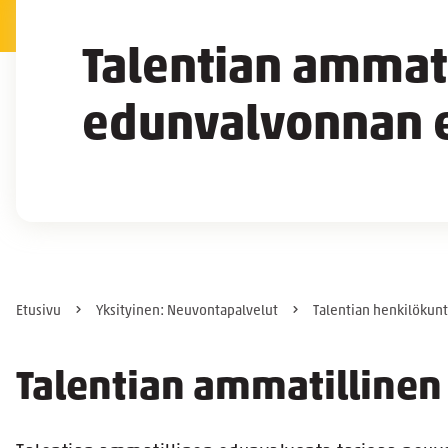
Talentian ammati
edunvalvonnan e
Etusivu
Yksityinen: Neuvontapalvelut
Talentian henkilökun
Talentian ammatilline