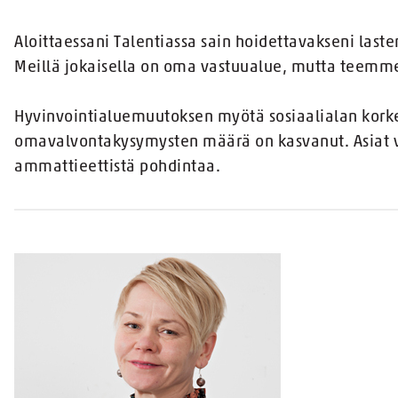
Aloittaessani Talentiassa sain hoidettavakseni last
Meillä jokaisella on oma vastuualue, mutta teemme
Hyvinvointialuemuutoksen myötä sosiaalialan korke
omavalvontakysymysten määrä on kasvanut. Asiat va
ammattieettistä pohdintaa.