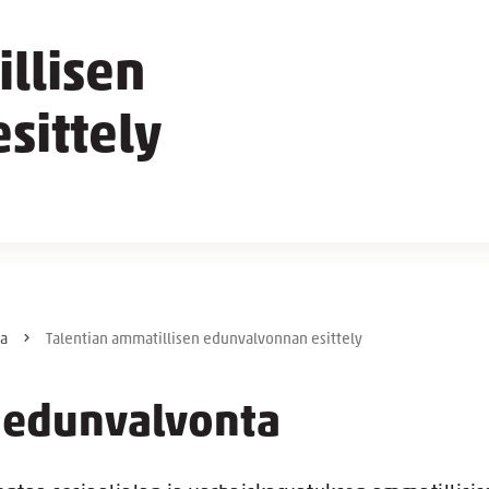
llisen
sittely
ta
Talentian ammatillisen edunvalvonnan esittely
n edunvalvonta