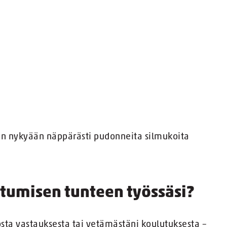
un nykyään näppärästi pudonneita silmukoita
stumisen tunteen työssäsi?
osta vastauksesta tai vetämästäni koulutuksesta –