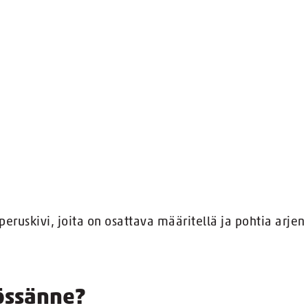
eruskivi, joita on osattava määritellä ja pohtia arjen
kössänne?