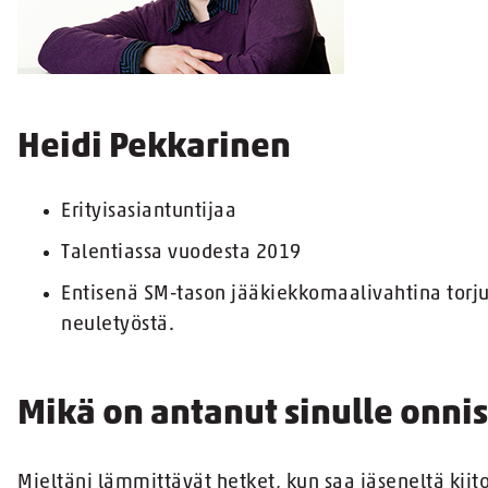
Heidi Pekkarinen
Erityisasiantuntijaa
Talentiassa vuodesta 2019
Entisenä SM-tason jääkiekkomaalivahtina torj
neuletyöstä.
Mikä on antanut sinulle onni
Mieltäni lämmittävät hetket, kun saa jäseneltä kiit