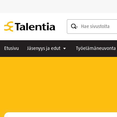
Hae sivustolta
Etusivu
Jäsenyys ja edut
Työelämäneuvonta