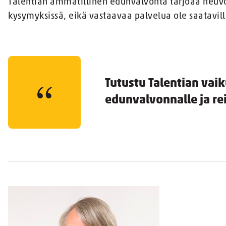
Talentian ammatillinen edunvalvonta tarjoaa neuvo
kysymyksissä, eikä vastaavaa palvelua ole saatavil
Tutustu Talentian vaik
edunvalvonnalle ja rei