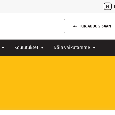
FI
KIRJAUDU SISÄÄN
Koulutukset
Näin vaikutamme