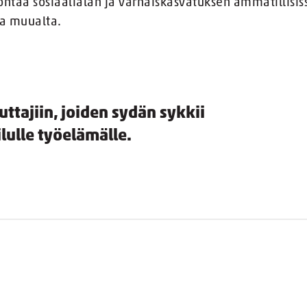
ntaa sosiaalialan ja varhaiskasvatuksen ammatillisis
la muualta.
uttajiin, joiden sydän sykkii
lulle työelämälle.