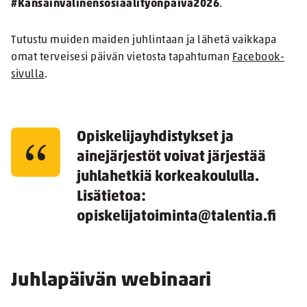
#Kansainvälinensosiaalityönpäivä2026
.
Tutustu muiden maiden juhlintaan ja lähetä vaikkapa
omat terveisesi päivän vietosta tapahtuman
Facebook-
sivulla
.
Opiskelijayhdistykset ja
ainejärjestöt voivat järjestää
juhlahetkiä korkeakoululla.
Lisätietoa:
opiskelijatoiminta@talentia.fi
Juhlapäivän webinaari