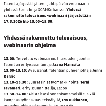
Talentia järjestää jälleen juhlapäivän webinaarin
yhdessä
Sosnetin
ja
SOAMKn
kanssa.
Yhdessä
rakennettu tulevaisuus
-webinaari järjestetään
17.3.2026 klo 13.00–15.30
.
Yhdessä rakennettu tulevaisuus,
webinaarin ohjelma
13.00:
Tervetulo webinaariin, tilaisuuden juontaa
Talentian erityisasiantuntija
Jaana Manssila
13.00-13.10:
Avaussanat, Talentian puheenjohtaja
Jenni
Karsio
13.10–13.30:
Suuret linjat työmarkkinoilta,
Terhi
Tevameri
, erityissuunnittelija, Espoo
13.30–14.00:
Altista itsesi onnenkantamoisille ja Älä
kamppaa työnhakuasi tekoälyllä,
Esa Hukkanen
,