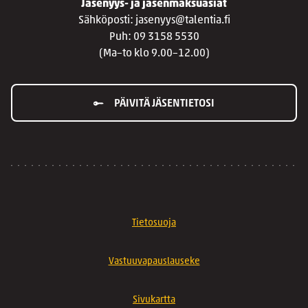
Jäsenyys- ja jäsenmaksuasiat
Sähköposti: jasenyys@talentia.fi
Puh: 09 3158 5530
(Ma–to klo 9.00–12.00)
PÄIVITÄ JÄSENTIETOSI
Tietosuoja
Vastuuvapauslauseke
Sivukartta