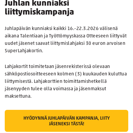
Juhlan kunniaksi
liittymiskampanja
Juhlapäivän kunniaksi kaikki 16.-22.3.2026 välisenä
aikana Talentiaan ja Työttömyyskassa Otteeseen liittyvät
uudet jäsenet saavat liittymislahjaksi 30 euron arvoisen
SuperLahjakortin.
Lahjakortit toimitetaan jäsenrekisterissä olevaan
sähköpostiosoitteeseen kolmen (3) kuukauden kuluttua
liittymisestä. Lahjakorttien toimittamishetkellä
jäsenyyden tulee olla voimassa ja jäsenmaksut
maksettuna.
HYÖDYNNÄ JUHLAPÄIVÄN KAMPANJA, LIITY
JÄSENEKSI TÄSTÄ!