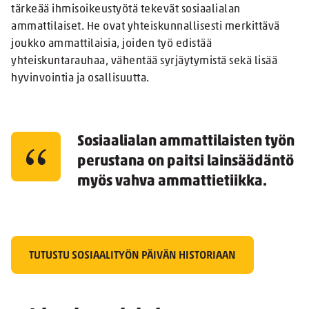
tärkeää ihmisoikeustyötä tekevät sosiaalialan
ammattilaiset. He ovat yhteiskunnallisesti merkittävä
joukko ammattilaisia, joiden työ edistää
yhteiskuntarauhaa, vähentää syrjäytymistä sekä lisää
hyvinvointia ja osallisuutta.
Sosiaalialan ammattilaisten työn
perustana on paitsi lainsäädäntö
myös vahva ammattietiikka.
TUTUSTU SOSIAALITYÖN PÄIVÄN HISTORIAAN