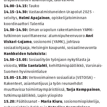
urapalveluiden asiantuntija, Laurea AMK
14.00–14.15:
Tauko
14.15–14.30:
Vastavalmistuneiden Urapolut 2025 -
selvitys,
Helmi Apajainen
, opiskelijatoiminnan
koordinaattori Talentia
14.30–14.50:
Oman urapolun rakentaminen YAMK-
tutkinnon suorittaneena: alumnipuheenvuoro
Anri
Viskari-Lojamo
, sosionomi (YAMK), johtava
sosiaaliohjaaja, Helsingin kaupunki, sosiaalineuvonta
Hankkeiden tuloksista:
14.50–15.05:
Sosiaalityön työnjaon nykytilasta ja
visiosta,
Ville Santalahti
, kehittämispäällikkö, Varsinais-
Suomen hyvinvointialue
15.05–15.20:
Vetovoimainen sosiaaliala (VETOISA) –
Rakenteet, asiantuntijuus ja työn reunaehdot
muuttuvissa toimintaympäristöissä,
Tarja Kemppainen
,
tutkimuspäällikkö, Lapin yliopisto
15.20:
Päätössanat –
Maria Kiuru
, sosionomiopiskelija,