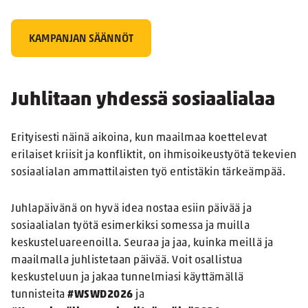
KAMPANJAN SÄÄNNÖT
Juhlitaan yhdessä sosiaalialaa
Erityisesti näinä aikoina, kun maailmaa koettelevat
erilaiset kriisit ja konfliktit, on ihmisoikeustyötä tekevien
sosiaalialan ammattilaisten työ entistäkin tärkeämpää.
Juhlapäivänä on hyvä idea nostaa esiin päivää ja
sosiaalialan työtä esimerkiksi somessa ja muilla
keskusteluareenoilla. Seuraa ja jaa, kuinka meillä ja
maailmalla juhlistetaan päivää. Voit osallistua
keskusteluun ja jakaa tunnelmiasi käyttämällä
tunnisteita
#WSWD2026
ja