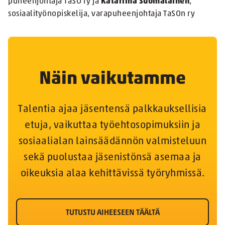
puheenjohtaja TaSO ry ja
Katariina Suomalainen
,
sosiaalityönopiskelija, varapuheenjohtaja TaSOn ry
Näin vaikutamme
Talentia ajaa jäsentensä palkkauksellisia
etuja, vaikuttaa työehtosopimuksiin ja
sosiaalialan lainsäädännön valmisteluun
sekä puolustaa jäsenistönsä asemaa ja
oikeuksia alaa kehittävissä työryhmissä.
TUTUSTU AIHEESEEN TÄÄLTÄ