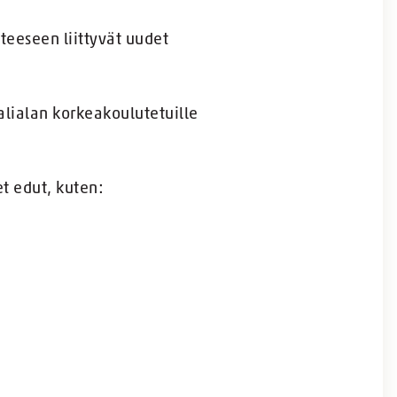
eeseen liittyvät uudet
alialan korkeakoulutetuille
t edut, kuten: