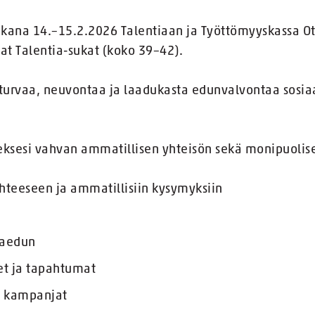
ana 14.–15.2.2026 Talentiaan ja Työttömyyskassa Ott
eat Talentia-sukat (koko 39–42).
 turvaa, neuvontaa ja laadukasta edunvalvontaa sosia
eksesi vahvan ammatillisen yhteisön sekä monipuolise
teeseen ja ammatillisiin kysymyksiin
vaedun
et ja tapahtumat
a kampanjat