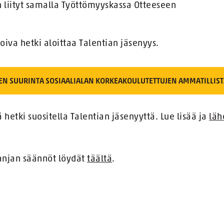
 liityt samalla Työttömyyskassa Otteeseen
va hetki aloittaa Talentian jäsenyys.
MEN SUURINTA SOSIAALIALAN KORKEAKOULUTETTUJEN AMMATILLIST
etki suositella Talentian jäsenyyttä. Lue lisää ja
läh
anjan säännöt löydät
täältä
.