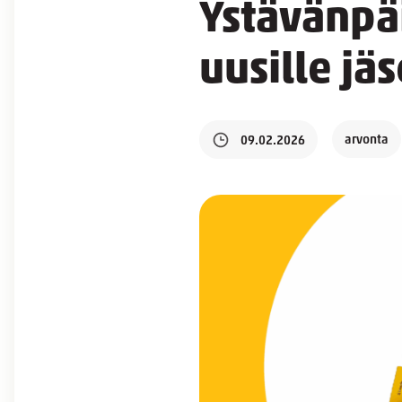
Ystävänpäi
uusille jä
arvonta
09.02.2026