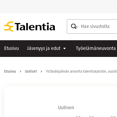
Hae sivustolta
Etusivu
Jäsenyys ja edut
Työelämäneuvonta
Etusivu
Uutiset
Ystävänpäivän arvonta talentialaisille, uusil
Uutinen