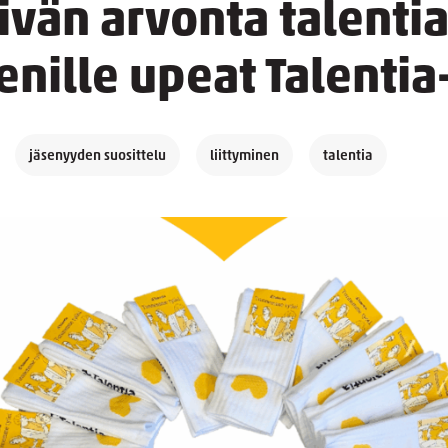
vän arvonta talential
senille upeat Talentia
jäsenyyden suosittelu
liittyminen
talentia