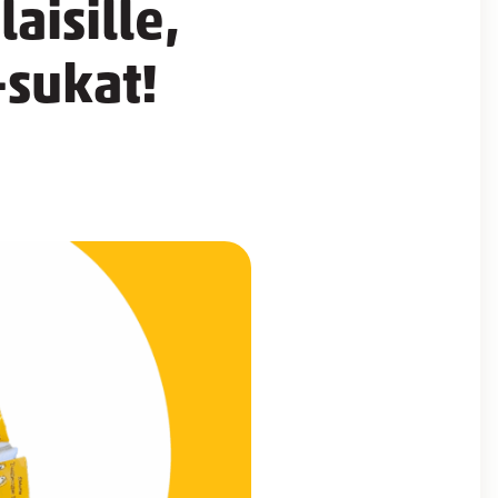
aisille,
-sukat!