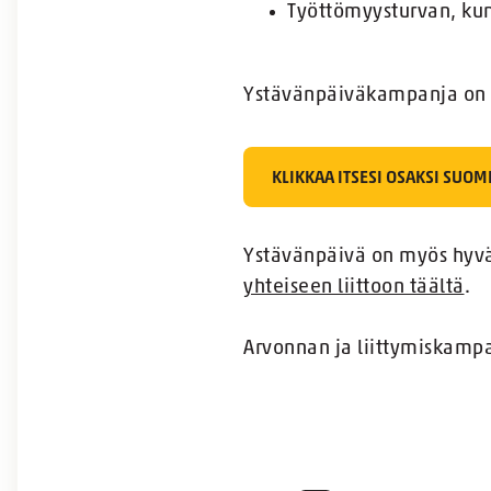
Työttömyysturvan, kun
Ystävänpäiväkampanja on oi
KLIKKAA ITSESI OSAKSI SUO
Ystävänpäivä on myös hyvä h
yhteiseen liittoon täältä
.
Arvonnan ja liittymiskamp