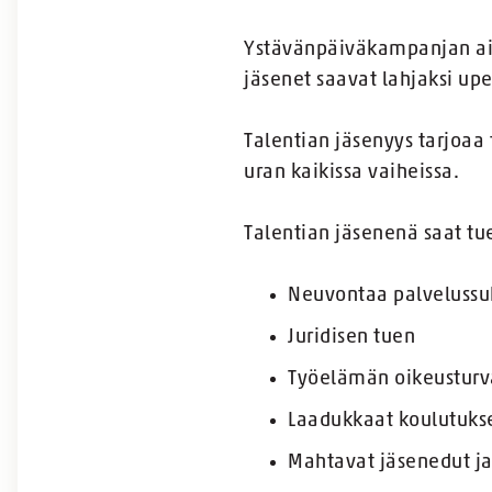
Ystävänpäiväkampanjan aik
jäsenet saavat lahjaksi up
Talentian jäsenyys tarjoaa
uran kaikissa vaiheissa.
Talentian jäsenenä saat tu
Neuvontaa palvelussuh
Juridisen tuen
Työelämän oikeustur
Laadukkaat koulutuks
Mahtavat jäsenedut j