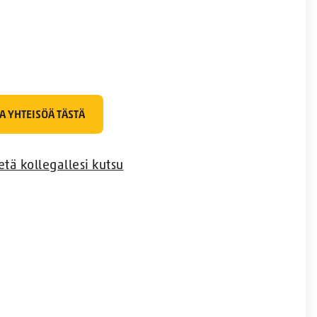
A YHTEISÖÄ TÄSTÄ
etä kollegallesi kutsu