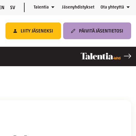
Talentia
Jäsenyhdistykset
Ota yhteyttä
EN
SV
LIITY JÄSENEKSI
PÄIVITÄ JÄSENTIETOSI