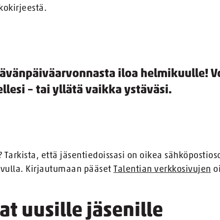
kokirjeestä.
ävänpäiväarvonnasta iloa helmikuulle! V
ellesi – tai yllätä vaikka ystäväsi.
? Tarkista, että jäsentiedoissasi on oikea sähköpostioso
vulla. Kirjautumaan pääset
Talentian verkkosivujen
oi
at uusille jäsenille