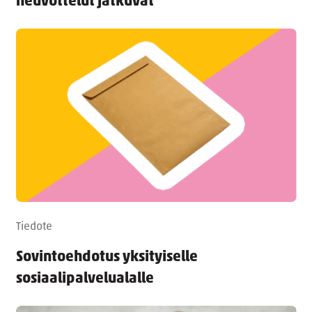
neuvottelut jatkuvat
Tiedote
Sovintoehdotus yksityiselle
sosiaalipalvelualalle