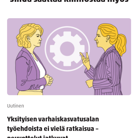
Uutinen
Yksityisen varhaiskasvatusalan
työehdoista ei vielä ratkaisua –