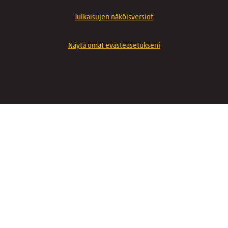
Julkaisujen näköisversiot
Näytä omat evästeasetukseni