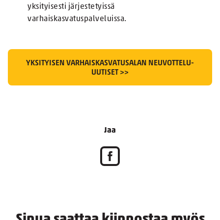
yksityisesti järjestetyissä
varhaiskasvatuspalveluissa.
YKSITYISEN VARHAISKASVATUSALAN NEUVOTTELU-
UUTISET >>
Jaa
Sinua saattaa kiinnostaa myös