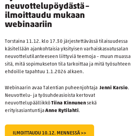
neuvottelupöydästä –
ilmoittaudu mukaan
webinaariin
Torstaina 11.12. klo 17.30 järjestettävässä tilaisuudessa
käsitellään ajankohtaisia yksityisen varhaiskasvatusalan
neuvottelutilanteeseen liittyviä teemoja – muun muassa
sitä, mitä sopimukseton tila tarkoittaa ja mitä työsuhteen
ehdoille tapahtuu 1.1.2026 alkaen.
Webinaarin avaa Talentian puheenjohtaja
Jenni Karsio
.
Neuvottelu- ja työsuhdeasioista kertovat
neuvottelupäällikkö
Tiina Kinnunen
sekä
erityisasiantuntija
Anne Rytilahti
.
ILMOITTAUDU 10.12. MENNESSÄ >>