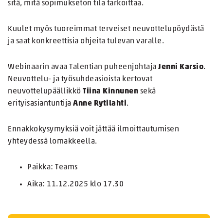
sitä, mitä sopimukseton tila tarkoittaa.
Kuulet myös tuoreimmat terveiset neuvottelupöydästä
ja saat konkreettisia ohjeita tulevan varalle.
Webinaarin avaa Talentian puheenjohtaja
Jenni Karsio
.
Neuvottelu- ja työsuhdeasioista kertovat
neuvottelupäällikkö
Tiina Kinnunen
sekä
erityisasiantuntija
Anne Rytilahti
.
Ennakkokysymyksiä voit jättää ilmoittautumisen
yhteydessä lomakkeella.
Paikka: Teams
Aika: 11.12.2025 klo 17.30