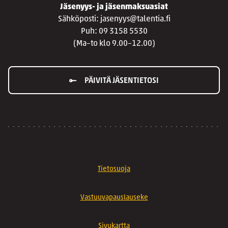
Jäsenyys- ja jäsenmaksuasiat
Sähköposti: jasenyys@talentia.fi
Puh: 09 3158 5530
(Ma–to klo 9.00–12.00)
PÄIVITÄ JÄSENTIETOSI
Tietosuoja
Vastuuvapauslauseke
Sivukartta